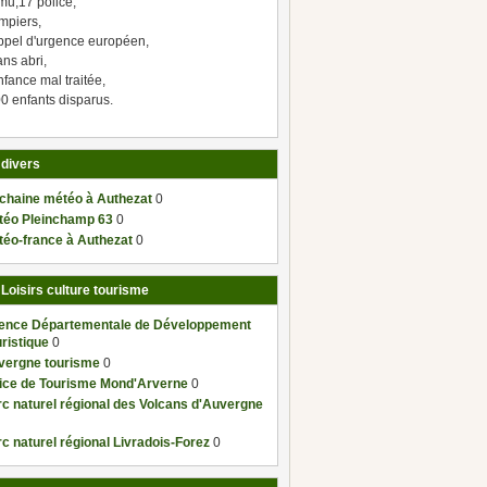
mu,17 police,
mpiers,
ppel d'urgence européen,
ns abri,
fance mal traitée,
0 enfants disparus.
 divers
 chaine météo à Authezat
0
téo Pleinchamp 63
0
téo-france à Authezat
0
 Loisirs culture tourisme
ence Départementale de Développement
ristique
0
vergne tourisme
0
fice de Tourisme Mond'Arverne
0
c naturel régional des Volcans d'Auvergne
c naturel régional Livradois-Forez
0