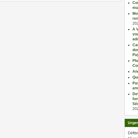
Con
mu
Mo
ren
20
A V
vo
adm
Car
dos
Pu
Plu
Co
An
Qu
Pas
an
De
fo
Séc
20
Urge
Défibr