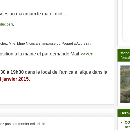
sées au maximum le mardi midi…
duclos.fr
,
hez M. et Mme Nicosia 8, impasse du Pouget à Authezat.
Mond’
osition à la mairie et par demande Mail
>>>en
fonct
h30 à 19h30
dans le local de l’amicale laïque dans la
 janvier 2015.
ger
Derni
CO
z pas commenter cet article.
be