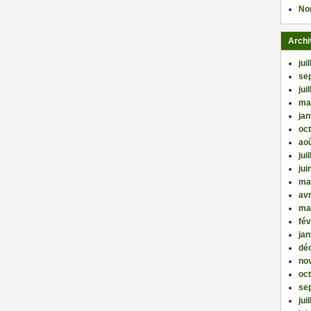
No
Archi
jui
se
jui
ma
jan
oc
ao
jui
jui
ma
avr
ma
fév
jan
dé
no
oc
se
jui