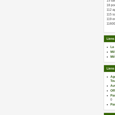
15 sa
18 po
112 a
115 sa
119 en
11600
Liens
La
Mé
Mé
Liens
Ag
Tou
Au
Of
Par
0
Par