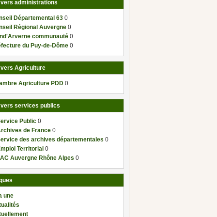
 vers administrations
nseil Départemental 63
0
nseil Régional Auvergne
0
nd'Arverne communauté
0
éfecture du Puy-de-Dôme
0
 vers Agriculture
ambre Agriculture PDD
0
 vers services publics
ervice Public
0
Archives de France
0
Service des archives départementales
0
mploi Territorial
0
AC Auvergne Rhône Alpes
0
ques
a une
ualités
tuellement