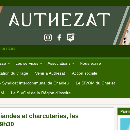
 OFFICIEL
sse
Les services
Associations
Nous écrire
ation du village
Venir à Authezat
Action sociale
e Syndicat Intercommunal de Chadieu
Le SIVOM du Charlet
OM
Le SIVOM de la Région d’Issoire
Paiem
viandes et charcuteries, les
19h30