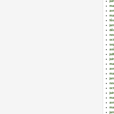
jui
ma
avr
ma
fév
jan
dé
no
oc
se
ao
jui
jui
ma
avr
ma
jan
no
oc
jui
ma
avr
ma
jan