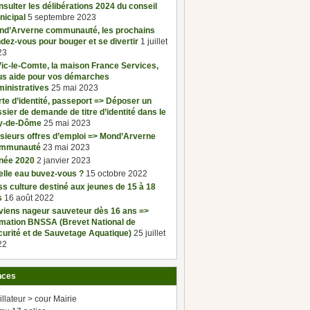
sulter les délibérations 2024 du conseil
nicipal
5 septembre 2023
nd’Arverne communauté, les prochains
dez-vous pour bouger et se divertir
1 juillet
23
ic-le-Comte, la maison France Services,
us aide pour vos démarches
inistratives
25 mai 2023
te d’identité, passeport => Déposer un
sier de demande de titre d’identité dans le
y-de-Dôme
25 mai 2023
sieurs offres d’emploi => Mond’Arverne
mmunauté
23 mai 2023
née 2020
2 janvier 2023
elle eau buvez-vous ?
15 octobre 2022
s culture destiné aux jeunes de 15 à 18
s
16 août 2022
viens nageur sauveteur dès 16 ans =>
rmation BNSSA (Brevet National de
urité et de Sauvetage Aquatique)
25 juillet
22
nces
illateur > cour Mairie