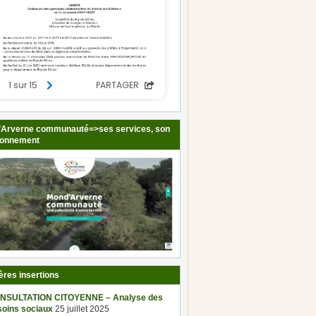
Arverne communauté=>ses services, son
ionnement
ères insertions
NSULTATION CITOYENNE – Analyse des
soins sociaux
25 juillet 2025