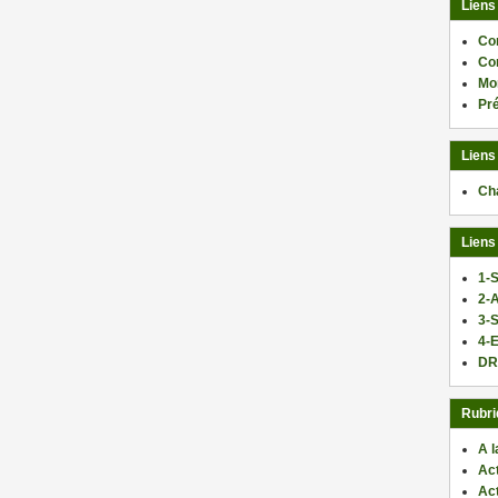
Liens
Co
Co
Mo
Pr
Liens
Ch
Liens
1-S
2-
3-
4-E
DR
Rubri
A l
Act
Ac