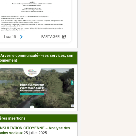
Arverne communauté=>ses services, son
ionnement
ères insertions
NSULTATION CITOYENNE – Analyse des
soins sociaux
25 juillet 2025