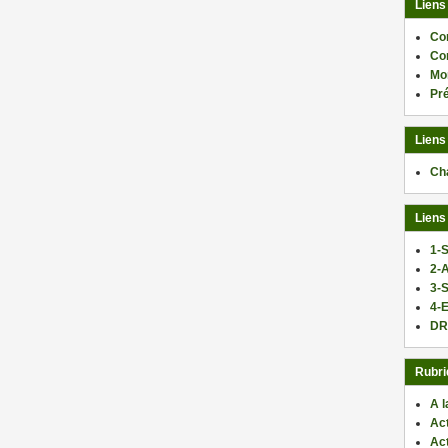
Liens
Co
Co
Mo
Pr
Liens
Ch
Liens
1-S
2-
3-
4-E
DR
Rubri
A l
Act
Ac