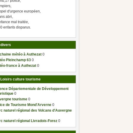
mu,17 police,
mpiers,
ppel d'urgence européen,
ns abri,
fance mal traitée,
0 enfants disparus.
 divers
 chaine météo à Authezat
0
téo Pleinchamp 63
0
téo-france à Authezat
0
 Loisirs culture tourisme
ence Départementale de Développement
ristique
0
vergne tourisme
0
fice de Tourisme Mond'Arverne
0
c naturel régional des Volcans d'Auvergne
c naturel régional Livradois-Forez
0