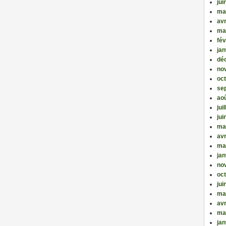
jui
ma
avr
ma
fév
jan
dé
no
oc
se
ao
jui
jui
ma
avr
ma
jan
no
oc
jui
ma
avr
ma
jan