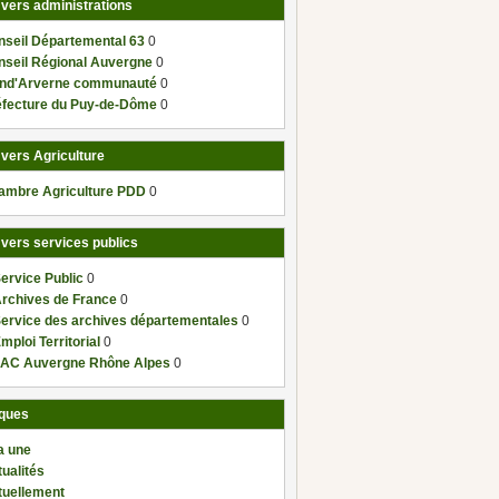
 vers administrations
nseil Départemental 63
0
nseil Régional Auvergne
0
nd'Arverne communauté
0
éfecture du Puy-de-Dôme
0
 vers Agriculture
ambre Agriculture PDD
0
 vers services publics
ervice Public
0
Archives de France
0
Service des archives départementales
0
mploi Territorial
0
AC Auvergne Rhône Alpes
0
ques
a une
ualités
tuellement