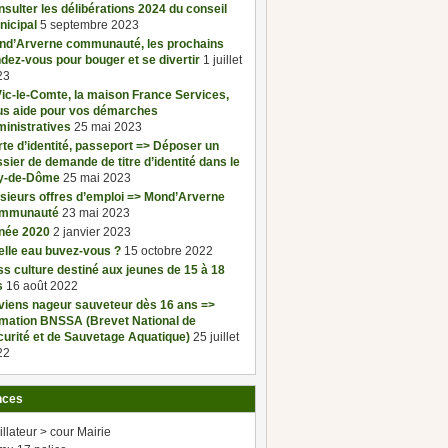
sulter les délibérations 2024 du conseil
nicipal
5 septembre 2023
nd’Arverne communauté, les prochains
dez-vous pour bouger et se divertir
1 juillet
23
ic-le-Comte, la maison France Services,
us aide pour vos démarches
inistratives
25 mai 2023
te d’identité, passeport => Déposer un
sier de demande de titre d’identité dans le
y-de-Dôme
25 mai 2023
sieurs offres d’emploi => Mond’Arverne
mmunauté
23 mai 2023
née 2020
2 janvier 2023
elle eau buvez-vous ?
15 octobre 2022
s culture destiné aux jeunes de 15 à 18
s
16 août 2022
viens nageur sauveteur dès 16 ans =>
rmation BNSSA (Brevet National de
urité et de Sauvetage Aquatique)
25 juillet
22
nces
illateur > cour Mairie