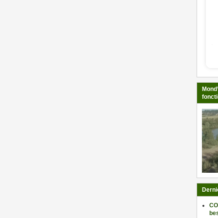
Mond’
fonct
Derni
CO
be