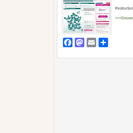
Restructur
>>>Dossie
Facebook
Mastodon
Email
Parta