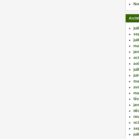
No
Archi
jui
se
jui
ma
jan
oc
ao
jui
jui
ma
avr
ma
fév
jan
dé
no
oc
se
jui