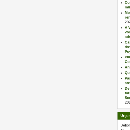
Con
mu
Mo
ren
20
A V
vo
adm
Car
dos
Pu
Plu
Co
An
Qu
Pas
an
De
fo
Séc
20
Urge
Défibr