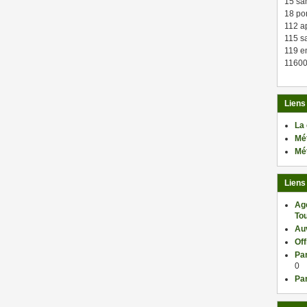
15 sa
18 po
112 a
115 sa
119 en
11600
Liens
La
Mé
Mé
Liens
Ag
Tou
Au
Of
Par
0
Par