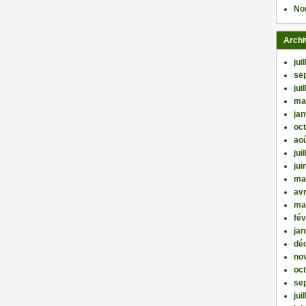
No
Archi
jui
se
jui
ma
jan
oc
ao
jui
jui
ma
avr
ma
fév
jan
dé
no
oc
se
jui