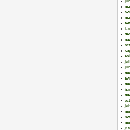
jui
ma
avr
ma
fév
jan
dé
no
oc
se
ao
jui
jui
ma
avr
ma
jan
no
oc
jui
ma
avr
ma
jan