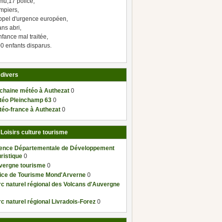
mu,17 police,
mpiers,
ppel d'urgence européen,
ns abri,
fance mal traitée,
0 enfants disparus.
 divers
 chaine météo à Authezat
0
téo Pleinchamp 63
0
téo-france à Authezat
0
 Loisirs culture tourisme
ence Départementale de Développement
ristique
0
vergne tourisme
0
fice de Tourisme Mond'Arverne
0
c naturel régional des Volcans d'Auvergne
c naturel régional Livradois-Forez
0