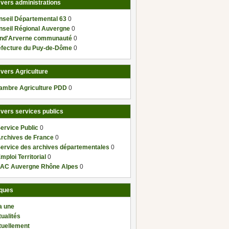
 vers administrations
nseil Départemental 63
0
nseil Régional Auvergne
0
nd'Arverne communauté
0
éfecture du Puy-de-Dôme
0
 vers Agriculture
ambre Agriculture PDD
0
 vers services publics
ervice Public
0
Archives de France
0
Service des archives départementales
0
mploi Territorial
0
AC Auvergne Rhône Alpes
0
ques
a une
ualités
tuellement