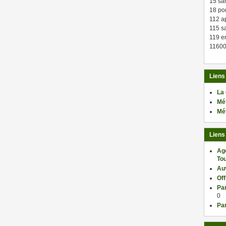
15 sa
18 po
112 a
115 sa
119 en
11600
Liens
La
Mé
Mé
Liens
Ag
Tou
Au
Of
Par
0
Par