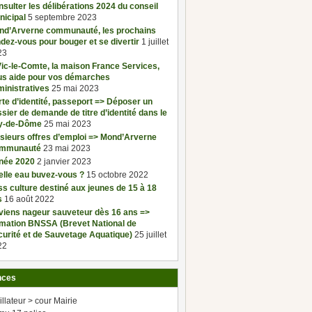
sulter les délibérations 2024 du conseil
nicipal
5 septembre 2023
nd’Arverne communauté, les prochains
dez-vous pour bouger et se divertir
1 juillet
23
ic-le-Comte, la maison France Services,
us aide pour vos démarches
inistratives
25 mai 2023
te d’identité, passeport => Déposer un
sier de demande de titre d’identité dans le
y-de-Dôme
25 mai 2023
sieurs offres d’emploi => Mond’Arverne
mmunauté
23 mai 2023
née 2020
2 janvier 2023
elle eau buvez-vous ?
15 octobre 2022
s culture destiné aux jeunes de 15 à 18
s
16 août 2022
viens nageur sauveteur dès 16 ans =>
rmation BNSSA (Brevet National de
urité et de Sauvetage Aquatique)
25 juillet
22
nces
illateur > cour Mairie