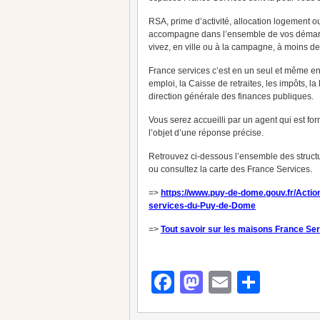
RSA, prime d’activité, allocation logement o
accompagne dans l’ensemble de vos démarche
vivez, en ville ou à la campagne, à moins d
France services c’est en un seul et même en
emploi, la Caisse de retraites, les impôts, la 
direction générale des finances publiques.
Vous serez accueilli par un agent qui est f
l’objet d’une réponse précise.
Retrouvez ci-dessous l’ensemble des struct
ou consultez la carte des France Services.
=>
https://www.puy-de-dome.gouv.fr/Actio
services-du-Puy-de-Dome
=>
Tout savoir sur les maisons France Se
Facebook
Mastodon
Email
Parta