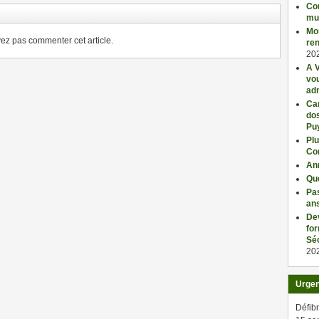
Con
mu
Mo
z pas commenter cet article.
ren
20
A V
vo
adm
Car
dos
Pu
Plu
Co
An
Qu
Pas
an
De
fo
Séc
20
Urge
Défibr