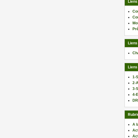
Liens
Co
Co
Mo
Pr
Liens
Ch
Liens
1-S
2-
3-
4-E
DR
Rubri
A l
Act
Ac