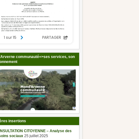
Arverne communauté=>ses services, son
ionnement
ères insertions
NSULTATION CITOYENNE – Analyse des
soins sociaux
25 juillet 2025