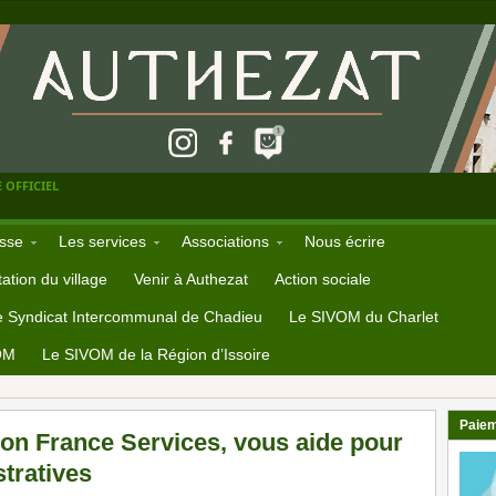
 OFFICIEL
sse
Les services
Associations
Nous écrire
ation du village
Venir à Authezat
Action sociale
e Syndicat Intercommunal de Chadieu
Le SIVOM du Charlet
OM
Le SIVOM de la Région d’Issoire
Paiem
son France Services, vous aide pour
tratives