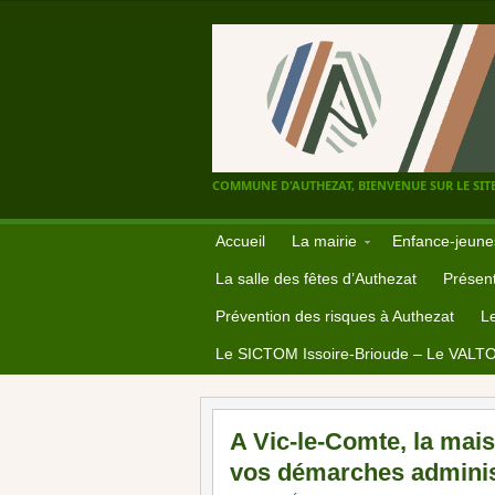
COMMUNE D'AUTHEZAT, BIENVENUE SUR LE SITE
Accueil
La mairie
Enfance-jeune
La salle des fêtes d’Authezat
Présent
Prévention des risques à Authezat
L
Le SICTOM Issoire-Brioude – Le VALT
A Vic-le-Comte, la mai
vos démarches adminis