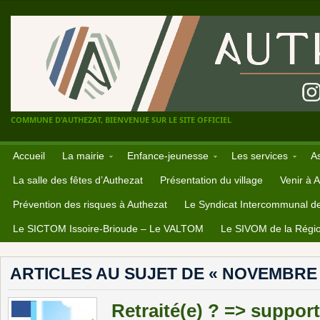
COMMUNE D'AUTHEZAT, BIENVENUE SUR LE SITE OFFICIEL
Accueil
La mairie
Enfance-jeunesse
Les services
A
La salle des fêtes d’Authezat
Présentation du village
Venir à 
Prévention des risques à Authezat
Le Syndicat Intercommunal d
Le SICTOM Issoire-Brioude – Le VALTOM
Le SIVOM de la Régio
ARTICLES AU SUJET DE « NOVEMBRE 
Retraité(e) ? => suppor