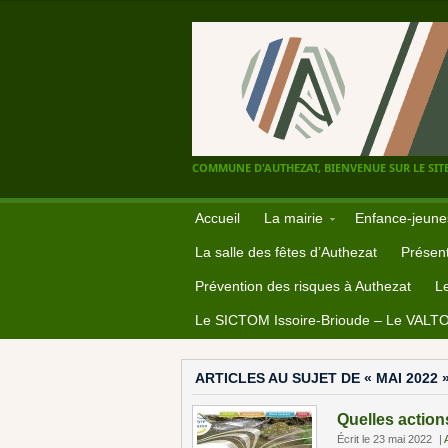
COMMUNE D'AUTHEZAT, BIENVENUE SUR LE SITE
Accueil
La mairie
Enfance-jeune
La salle des fêtes d’Authezat
Présent
Prévention des risques à Authezat
L
Le SICTOM Issoire-Brioude – Le VALT
ARTICLES AU SUJET DE « MAI 2022 
Quelles action
Écrit le 23 mai 2022
|