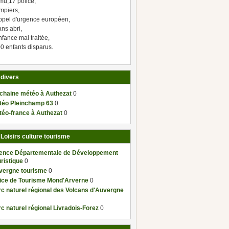
mu,17 police,
mpiers,
ppel d'urgence européen,
ns abri,
fance mal traitée,
0 enfants disparus.
 divers
 chaine météo à Authezat
0
téo Pleinchamp 63
0
téo-france à Authezat
0
 Loisirs culture tourisme
ence Départementale de Développement
ristique
0
vergne tourisme
0
fice de Tourisme Mond'Arverne
0
c naturel régional des Volcans d'Auvergne
c naturel régional Livradois-Forez
0