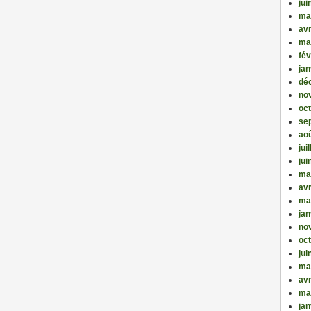
jui
ma
avr
ma
fév
jan
dé
no
oc
se
ao
jui
jui
ma
avr
ma
jan
no
oc
jui
ma
avr
ma
jan