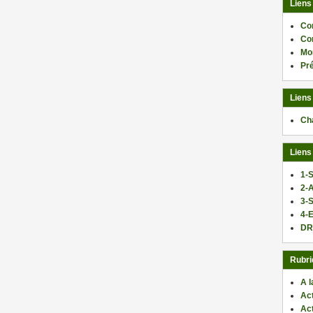
Liens
Co
Co
Mo
Pr
Liens
Ch
Liens
1-S
2-
3-
4-E
DR
Rubri
A l
Act
Ac