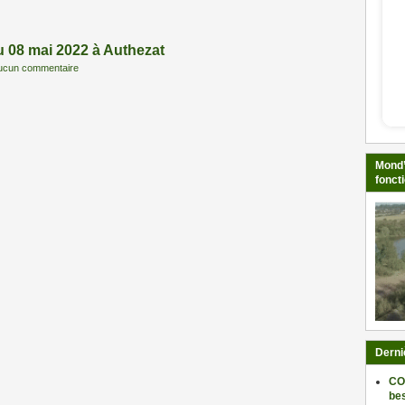
 08 mai 2022 à Authezat
ucun commentaire
Mond’
fonct
Derni
CO
be