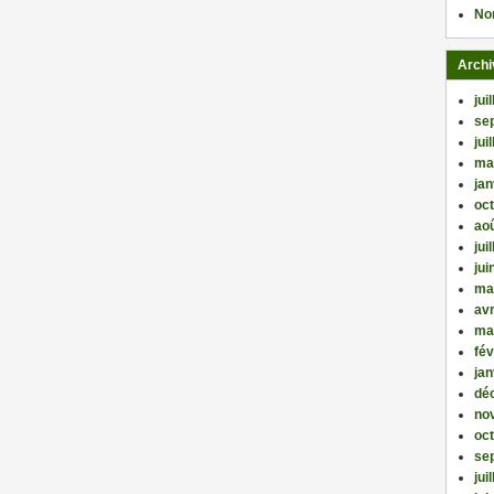
No
Archi
jui
se
jui
ma
jan
oc
ao
jui
jui
ma
avr
ma
fév
jan
dé
no
oc
se
jui