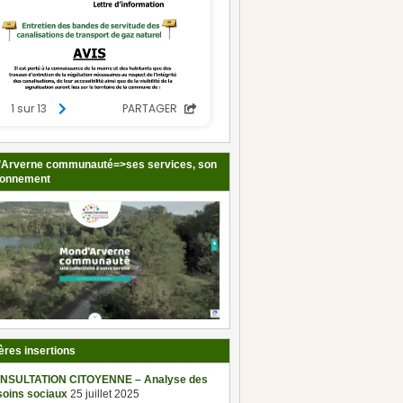
Arverne communauté=>ses services, son
ionnement
ères insertions
NSULTATION CITOYENNE – Analyse des
soins sociaux
25 juillet 2025