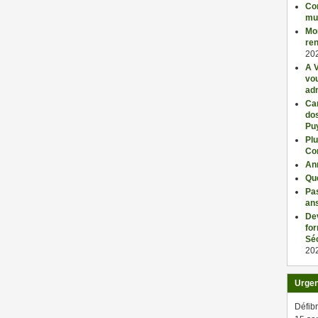
Con
mu
Mo
ren
20
A V
vo
adm
Car
dos
Pu
Plu
Co
An
Qu
Pas
an
De
fo
Séc
20
Urge
Défibr