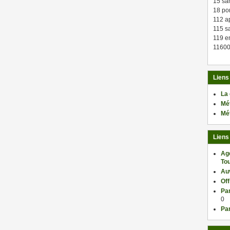
15 sa
18 po
112 a
115 sa
119 en
11600
Liens
La
Mé
Mé
Liens
Ag
Tou
Au
Of
Par
0
Par