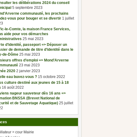
sulter les délibérations 2024 du conseil
nicipal
5 septembre 2023
nd’Arverne communauté, les prochains
dez-vous pour bouger et se divertir
1 juillet
23
ic-le-Comte, la maison France Services,
us aide pour vos démarches
inistratives
25 mai 2023
te d’identité, passeport => Déposer un
sier de demande de titre d’identité dans le
y-de-Dôme
25 mai 2023
sieurs offres d’emploi => Mond’Arverne
mmunauté
23 mai 2023
née 2020
2 janvier 2023
elle eau buvez-vous ?
15 octobre 2022
s culture destiné aux jeunes de 15 à 18
s
16 août 2022
viens nageur sauveteur dès 16 ans =>
rmation BNSSA (Brevet National de
urité et de Sauvetage Aquatique)
25 juillet
22
nces
illateur > cour Mairie