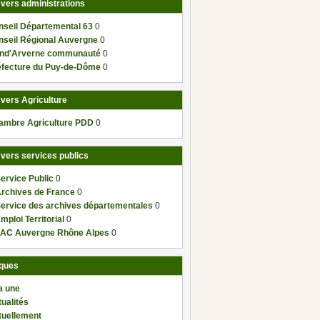
 vers administrations
nseil Départemental 63
0
nseil Régional Auvergne
0
nd'Arverne communauté
0
éfecture du Puy-de-Dôme
0
 vers Agriculture
ambre Agriculture PDD
0
 vers services publics
ervice Public
0
Archives de France
0
Service des archives départementales
0
mploi Territorial
0
AC Auvergne Rhône Alpes
0
ques
a une
ualités
tuellement