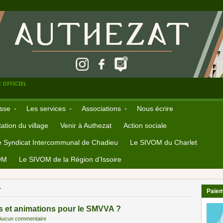
 OFFICIEL
sse
Les services
Associations
Nous écrire
ation du village
Venir à Authezat
Action sociale
e Syndicat Intercommunal de Chadieu
Le SIVOM du Charlet
OM
Le SIVOM de la Région d’Issoire
»
Paiem
s et animations pour le SMVVA ?
Aucun commentaire