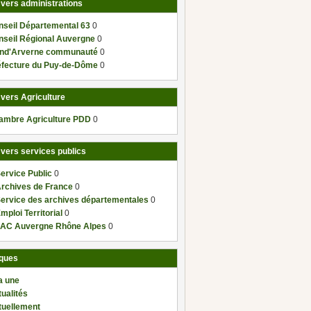
 vers administrations
nseil Départemental 63
0
nseil Régional Auvergne
0
nd'Arverne communauté
0
éfecture du Puy-de-Dôme
0
 vers Agriculture
ambre Agriculture PDD
0
 vers services publics
ervice Public
0
Archives de France
0
Service des archives départementales
0
mploi Territorial
0
AC Auvergne Rhône Alpes
0
ques
a une
ualités
tuellement