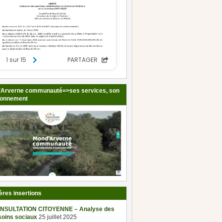
Arverne communauté=>ses services, son
ionnement
ères insertions
NSULTATION CITOYENNE – Analyse des
soins sociaux
25 juillet 2025