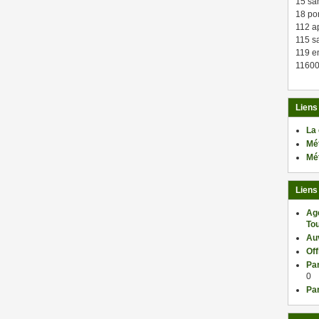
15 sa
18 po
112 a
115 sa
119 en
11600
Liens
La
Mé
Mé
Liens
Ag
Tou
Au
Of
Par
0
Par