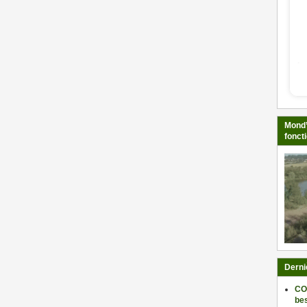
Mond’
fonct
Derni
CO
be