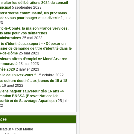
sulter les délibérations 2024 du conseil
nicipal
5 septembre 2023
nd’Arverne communauté, les prochains
dez-vous pour bouger et se divertir
1 juillet
23
ic-le-Comte, la maison France Services,
us aide pour vos démarches
inistratives
25 mai 2023
te d’identité, passeport => Déposer un
sier de demande de titre d’identité dans le
y-de-Dôme
25 mai 2023
sieurs offres d’emploi => Mond’Arverne
mmunauté
23 mai 2023
née 2020
2 janvier 2023
elle eau buvez-vous ?
15 octobre 2022
s culture destiné aux jeunes de 15 à 18
s
16 août 2022
viens nageur sauveteur dès 16 ans =>
rmation BNSSA (Brevet National de
urité et de Sauvetage Aquatique)
25 juillet
22
nces
illateur > cour Mairie