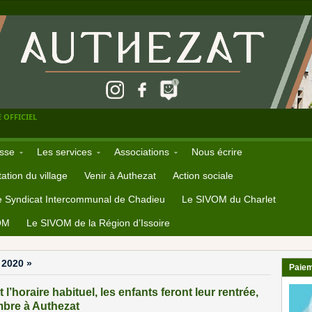
 OFFICIEL
sse
Les services
Associations
Nous écrire
ation du village
Venir à Authezat
Action sociale
e Syndicat Intercommunal de Chadieu
Le SIVOM du Charlet
OM
Le SIVOM de la Région d’Issoire
2020 »
Paiem
 l’horaire habituel, les enfants feront leur rentrée,
mbre à Authezat