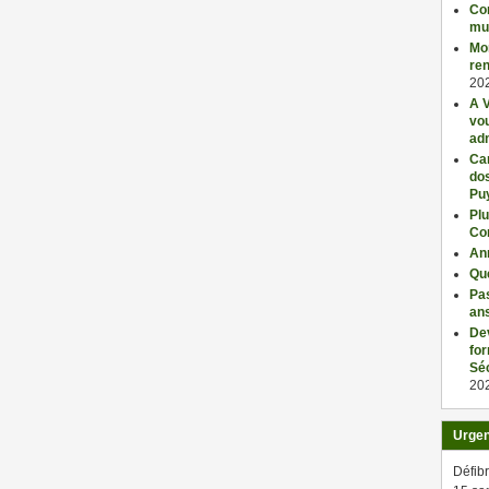
Con
mu
Mo
ren
20
A V
vo
adm
Car
dos
Pu
Plu
Co
An
Qu
Pas
an
De
fo
Séc
20
Urge
Défibr