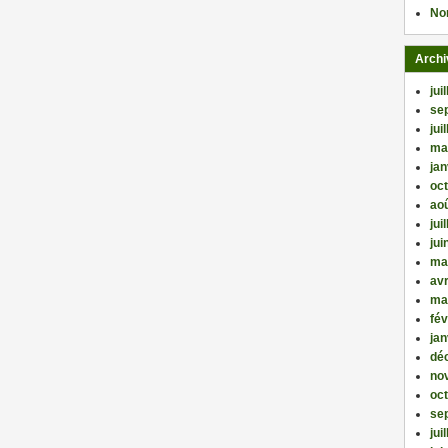
No
Archi
jui
se
jui
ma
jan
oc
ao
jui
jui
ma
avr
ma
fév
jan
dé
no
oc
se
jui