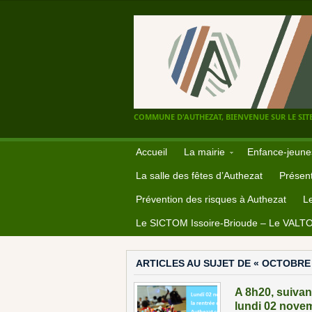
COMMUNE D'AUTHEZAT, BIENVENUE SUR LE SITE
Accueil
La mairie
Enfance-jeune
La salle des fêtes d’Authezat
Présent
Prévention des risques à Authezat
L
Le SICTOM Issoire-Brioude – Le VALT
ARTICLES AU SUJET DE « OCTOBRE 
A 8h20, suivant
lundi 02 nove