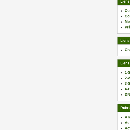
Liens
Co
Co
Mo
Pr
Liens
Ch
Liens
1-S
2-
3-
4-E
DR
Rubri
A l
Act
Ac