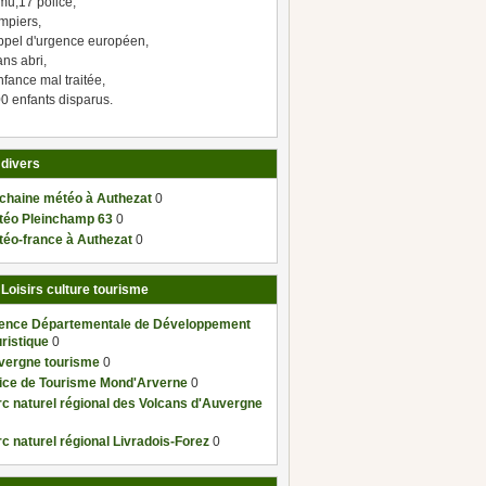
mu,17 police,
mpiers,
ppel d'urgence européen,
ns abri,
fance mal traitée,
0 enfants disparus.
 divers
 chaine météo à Authezat
0
téo Pleinchamp 63
0
téo-france à Authezat
0
 Loisirs culture tourisme
ence Départementale de Développement
ristique
0
vergne tourisme
0
fice de Tourisme Mond'Arverne
0
c naturel régional des Volcans d'Auvergne
c naturel régional Livradois-Forez
0