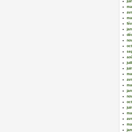
jui
ma
avr
ma
fév
jan
dé
no
oc
se
ao
jui
jui
ma
avr
ma
jan
no
oc
jui
ma
avr
ma
jan