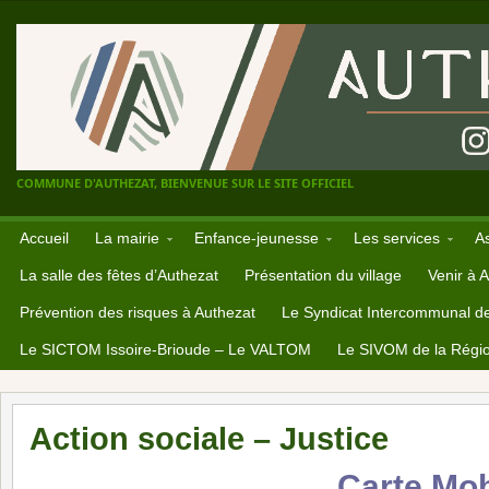
COMMUNE D'AUTHEZAT, BIENVENUE SUR LE SITE OFFICIEL
Accueil
La mairie
Enfance-jeunesse
Les services
A
La salle des fêtes d’Authezat
Présentation du village
Venir à 
Prévention des risques à Authezat
Le Syndicat Intercommunal d
Le SICTOM Issoire-Brioude – Le VALTOM
Le SIVOM de la Régio
Action sociale – Justice
Carte Mob