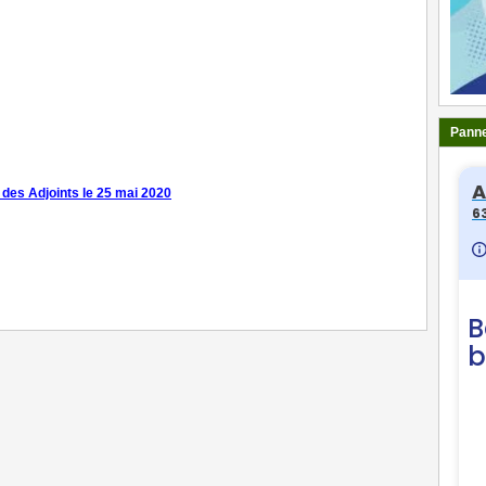
Panne
 des Adjoints le 25 mai 2020
ger