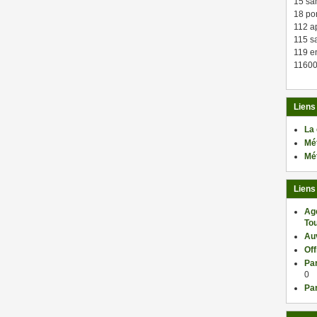
15 sa
18 po
112 a
115 sa
119 en
11600
Liens
La
Mé
Mé
Liens
Ag
Tou
Au
Of
Par
0
Par