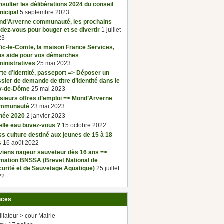
sulter les délibérations 2024 du conseil
nicipal
5 septembre 2023
nd’Arverne communauté, les prochains
dez-vous pour bouger et se divertir
1 juillet
23
ic-le-Comte, la maison France Services,
us aide pour vos démarches
inistratives
25 mai 2023
te d’identité, passeport => Déposer un
sier de demande de titre d’identité dans le
y-de-Dôme
25 mai 2023
sieurs offres d’emploi => Mond’Arverne
mmunauté
23 mai 2023
née 2020
2 janvier 2023
elle eau buvez-vous ?
15 octobre 2022
s culture destiné aux jeunes de 15 à 18
s
16 août 2022
viens nageur sauveteur dès 16 ans =>
rmation BNSSA (Brevet National de
urité et de Sauvetage Aquatique)
25 juillet
22
nces
illateur > cour Mairie