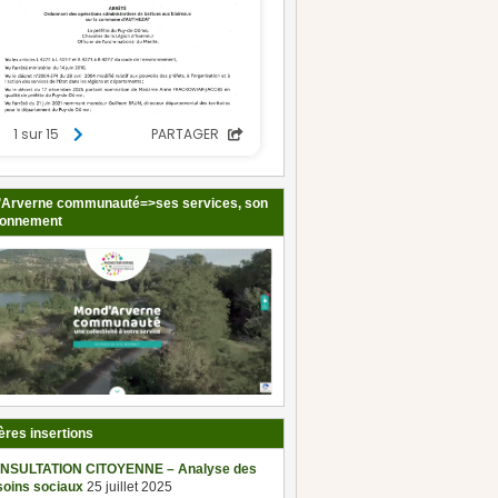
Arverne communauté=>ses services, son
ionnement
ères insertions
NSULTATION CITOYENNE – Analyse des
soins sociaux
25 juillet 2025