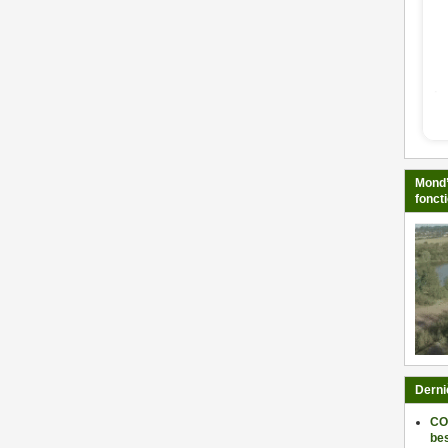
Mond’
fonct
Derni
CO
be