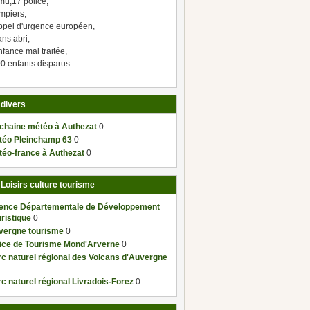
mu,17 police,
mpiers,
ppel d'urgence européen,
ns abri,
fance mal traitée,
0 enfants disparus.
 divers
 chaine météo à Authezat
0
téo Pleinchamp 63
0
téo-france à Authezat
0
 Loisirs culture tourisme
ence Départementale de Développement
ristique
0
vergne tourisme
0
fice de Tourisme Mond'Arverne
0
c naturel régional des Volcans d'Auvergne
c naturel régional Livradois-Forez
0