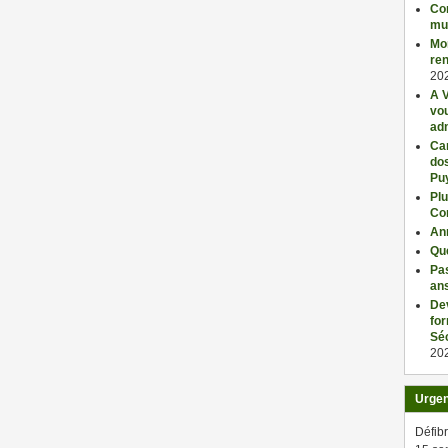
Con
mu
Mo
ren
20
A V
vo
adm
Car
dos
Pu
Plu
Co
An
Qu
Pas
an
De
fo
Séc
20
Urge
Défibr