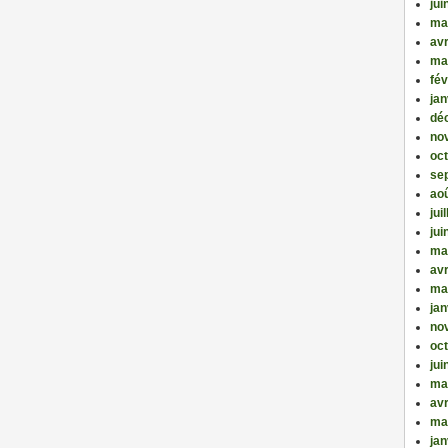
jui
ma
avr
ma
fév
jan
dé
no
oc
se
ao
jui
jui
ma
avr
ma
jan
no
oc
jui
ma
avr
ma
jan