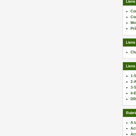
Liens
Co
Co
Mo
Pr
Liens
Ch
Liens
1-S
2-
3-
4-E
DR
Rubri
A l
Act
Ac