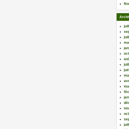
No
Archi
jui
se
jui
ma
jan
oc
ao
jui
jui
ma
avr
ma
fév
jan
dé
no
oc
se
jui