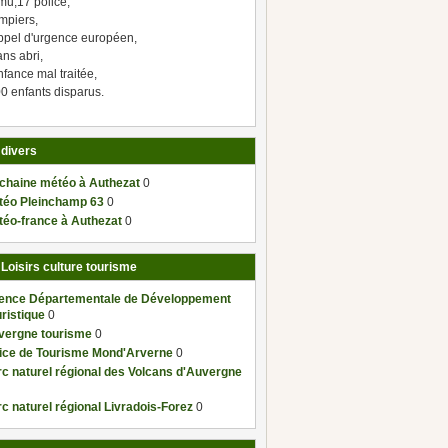
mu,17 police,
mpiers,
ppel d'urgence européen,
ns abri,
fance mal traitée,
0 enfants disparus.
 divers
 chaine météo à Authezat
0
téo Pleinchamp 63
0
téo-france à Authezat
0
 Loisirs culture tourisme
ence Départementale de Développement
ristique
0
vergne tourisme
0
fice de Tourisme Mond'Arverne
0
c naturel régional des Volcans d'Auvergne
c naturel régional Livradois-Forez
0