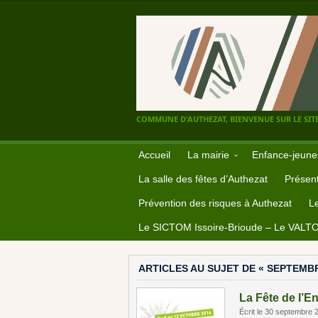
COMMUNE D'AUTHEZAT, BIENVENUE SUR LE SITE
Accueil
La mairie
Enfance-jeune
La salle des fêtes d’Authezat
Présent
Prévention des risques à Authezat
L
Le SICTOM Issoire-Brioude – Le VALT
ARTICLES AU SUJET DE « SEPTEMBR
La Fête de l’E
Écrit le 30 septembre 