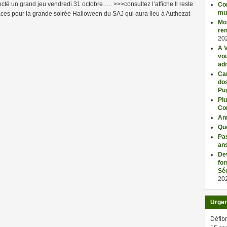
té un grand jeu vendredi 31 octobre….. >>>consultez l’affiche Il reste
Con
mu
ces pour la grande soirée Halloween du SAJ qui aura lieu à Authezat
Mo
ren
20
A V
vo
adm
Car
dos
Pu
Plu
Co
An
Qu
Pas
an
De
fo
Séc
20
Urge
Défibr