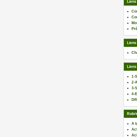
Liens
Co
Co
Mo
Pr
Liens
Ch
Liens
1-S
2-
3-
4-E
DR
Rubri
A l
Act
Ac