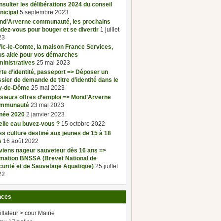
sulter les délibérations 2024 du conseil
nicipal
5 septembre 2023
nd’Arverne communauté, les prochains
dez-vous pour bouger et se divertir
1 juillet
23
ic-le-Comte, la maison France Services,
us aide pour vos démarches
inistratives
25 mai 2023
te d’identité, passeport => Déposer un
sier de demande de titre d’identité dans le
y-de-Dôme
25 mai 2023
sieurs offres d’emploi => Mond’Arverne
mmunauté
23 mai 2023
née 2020
2 janvier 2023
elle eau buvez-vous ?
15 octobre 2022
s culture destiné aux jeunes de 15 à 18
s
16 août 2022
viens nageur sauveteur dès 16 ans =>
rmation BNSSA (Brevet National de
urité et de Sauvetage Aquatique)
25 juillet
22
nces
illateur > cour Mairie