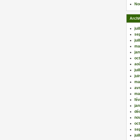
No
Archi
jui
se
jui
ma
jan
oc
ao
jui
jui
ma
avr
ma
fév
jan
dé
no
oc
se
jui