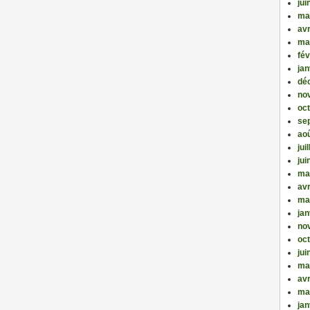
jui
ma
avr
ma
fév
jan
dé
no
oc
se
ao
jui
jui
ma
avr
ma
jan
no
oc
jui
ma
avr
ma
jan