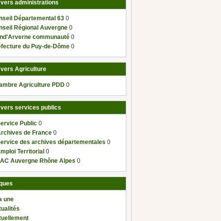
 vers administrations
nseil Départemental 63
0
nseil Régional Auvergne
0
nd'Arverne communauté
0
éfecture du Puy-de-Dôme
0
 vers Agriculture
ambre Agriculture PDD
0
 vers services publics
ervice Public
0
Archives de France
0
Service des archives départementales
0
mploi Territorial
0
AC Auvergne Rhône Alpes
0
ques
a une
ualités
tuellement