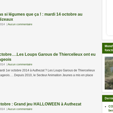
as si légumes que ça ! : mardi 14 octobre au
ézeaux
2014
|
Aucun commentaire
Mond’
fonct
octobre….Les Loups Garous de Thiercelieux ont eu
lageois
2014
|
Aucun commentaire
mardi 1er octobre 2014 à Authezat ? Les Loups Garous de Thiercelieux
illageois…. Depuis 2010, le Secteur Animation Jeunes a mis en place
Derni
ctobre : Grand jeu HALLOWEEN à Authezat
CO
2014
|
Aucun commentaire
be