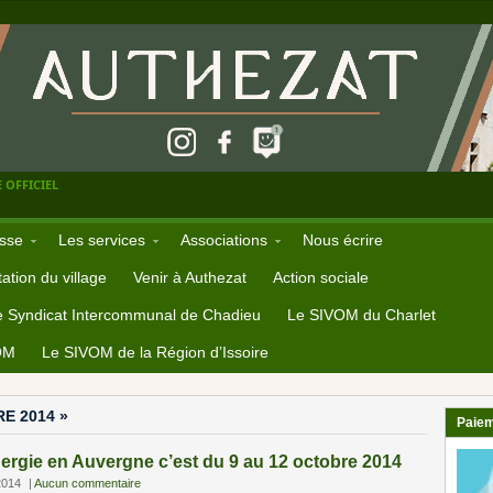
 OFFICIEL
sse
Les services
Associations
Nous écrire
ation du village
Venir à Authezat
Action sociale
e Syndicat Intercommunal de Chadieu
Le SIVOM du Charlet
OM
Le SIVOM de la Région d’Issoire
E 2014 »
Paiem
nergie en Auvergne c’est du 9 au 12 octobre 2014
2014
|
Aucun commentaire