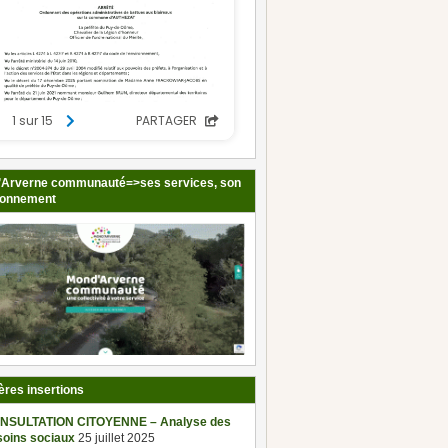
Arverne communauté=>ses services, son
ionnement
ères insertions
NSULTATION CITOYENNE – Analyse des
soins sociaux
25 juillet 2025