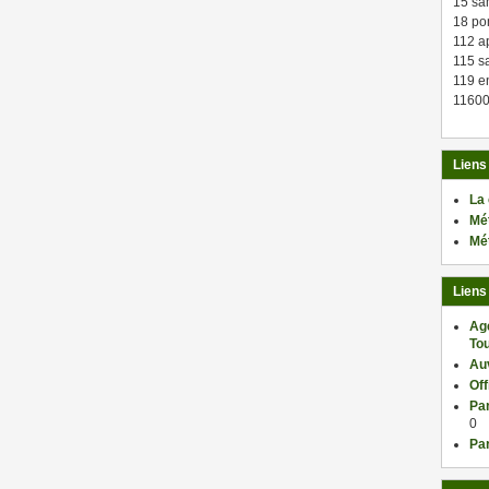
15 sa
18 po
112 a
115 sa
119 en
11600
Liens
La
Mé
Mé
Liens
Ag
Tou
Au
Of
Par
0
Par