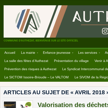
COMMUNE D'AUTHEZAT, BIENVENUE SUR LE SITE OFFICIEL
Accueil
La mairie
Enfance-jeunesse
Les services
A
La salle des fêtes d’Authezat
Présentation du village
Venir à 
Prévention des risques à Authezat
Le Syndicat Intercommunal d
Le SICTOM Issoire-Brioude – Le VALTOM
Le SIVOM de la Régio
ARTICLES AU SUJET DE « AVRIL 2018 
Valorisation des déche