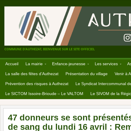
COMMUNE D'AUTHEZAT, BIENVENUE SUR LE SITE OFFICIEL
Accueil
La mairie
Enfance-jeunesse
Les services
A
La salle des fêtes d’Authezat
Présentation du village
Venir à 
Prévention des risques à Authezat
Le Syndicat Intercommunal d
Le SICTOM Issoire-Brioude – Le VALTOM
Le SIVOM de la Régio
47 donneurs se sont présentés 
de sang du lundi 16 avril : R