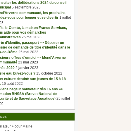
sulter les délibérations 2024 du conseil
nicipal
5 septembre 2023
nd’Arverne communauté, les prochains
dez-vous pour bouger et se divertir
1 juillet
23
ic-le-Comte, la maison France Services,
us aide pour vos démarches
inistratives
25 mai 2023
te d’identité, passeport => Déposer un
sier de demande de titre d’identité dans le
y-de-Dôme
25 mai 2023
sieurs offres d’emploi => Mond’Arverne
mmunauté
23 mai 2023
née 2020
2 janvier 2023
elle eau buvez-vous ?
15 octobre 2022
s culture destiné aux jeunes de 15 à 18
s
16 août 2022
viens nageur sauveteur dès 16 ans =>
rmation BNSSA (Brevet National de
urité et de Sauvetage Aquatique)
25 juillet
22
nces
illateur > cour Mairie