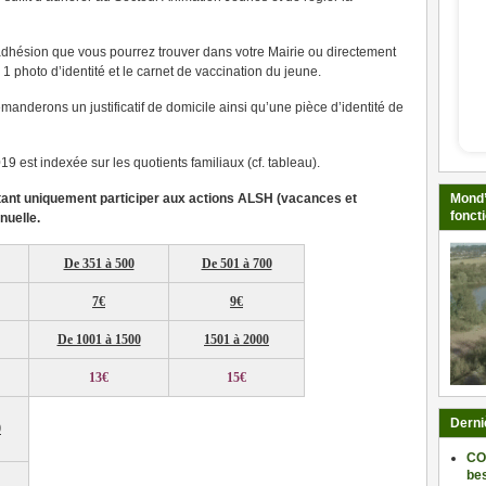
’adhésion que vous pourrez trouver dans votre Mairie ou directement
1 photo d’identité et le carnet de vaccination du jeune.
anderons un justificatif de domicile ainsi qu’une pièce d’identité de
9 est indexée sur les quotients familiaux (cf. tableau).
Mond’
ant uniquement participer aux actions ALSH (vacances et
fonct
nuelle.
De 351 à 500
De 501 à 700
7€
9€
De 1001 à 1500
1501 à 2000
13€
15€
Derni
0
CO
be