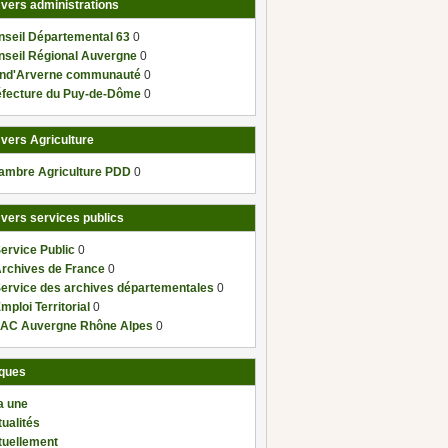
 vers administrations
nseil Départemental 63
0
nseil Régional Auvergne
0
nd'Arverne communauté
0
éfecture du Puy-de-Dôme
0
 vers Agriculture
ambre Agriculture PDD
0
 vers services publics
ervice Public
0
Archives de France
0
Service des archives départementales
0
mploi Territorial
0
AC Auvergne Rhône Alpes
0
ques
a une
ualités
tuellement