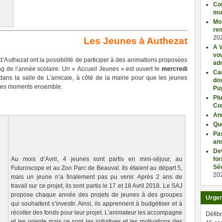
Con
mu
Mo
ren
20
Les Jeunes à Authezat
A V
vo
d’Authezat ont la possibilité de participer à des animations proposées
adm
ng de l’année scolaire. Un « Accueil Jeunes » est ouvert le
mercredi
Car
ans la salle de L’amicale, à côté de la mairie pour que les jeunes
dos
r des moments ensemble.
Pu
Plu
Co
An
Qu
Pas
an
De
fo
Au mois d’Avril, 4 jeunes sont partis en mini-séjour, au
Séc
Futuroscope et au Zoo Parc de Beauval. Ils étaient au départ 5,
20
mais un jeune n’a finalement pas pu venir. Après 2 ans de
travail sur ce projet, ils sont partis le 17 et 18 Avril 2018. Le SAJ
propose chaque année des projets de jeunes à des groupes
Urge
qui souhaitent s’investir. Ainsi, ils apprennent à budgétiser et à
récolter des fonds pour leur projet. L’animateur les accompagne
Défibr
et les oriente mais ce sont les initiatives et les motivations des