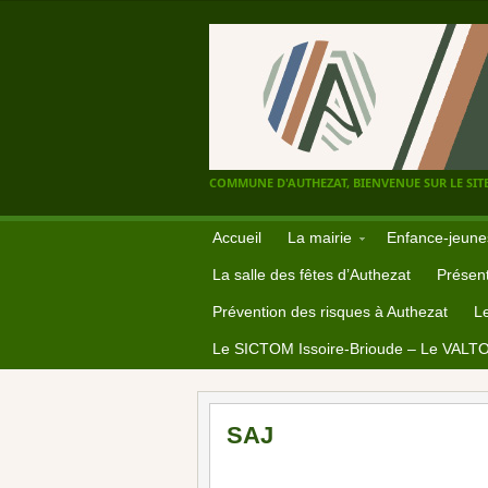
COMMUNE D'AUTHEZAT, BIENVENUE SUR LE SITE
Accueil
La mairie
Enfance-jeune
La salle des fêtes d’Authezat
Présent
Prévention des risques à Authezat
L
Le SICTOM Issoire-Brioude – Le VALT
SAJ