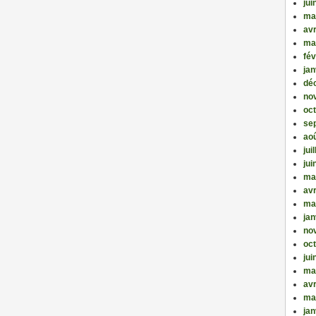
jui
ma
avr
ma
fév
jan
dé
no
oc
se
ao
jui
jui
ma
avr
ma
jan
no
oc
jui
ma
avr
ma
jan