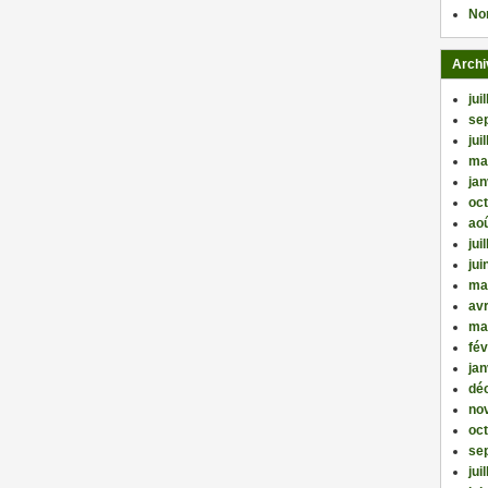
No
Archi
jui
se
jui
ma
jan
oc
ao
jui
jui
ma
avr
ma
fév
jan
dé
no
oc
se
jui