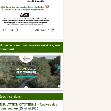
Arverne communauté=>ses services, son
ionnement
ères insertions
NSULTATION CITOYENNE – Analyse des
soins sociaux
25 juillet 2025