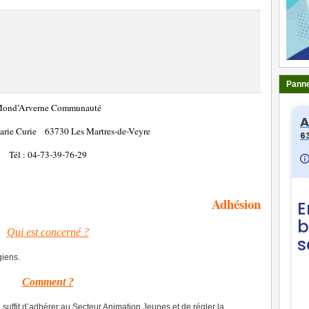
Panne
ond’Arverne Communauté
Marie Curie
63730 Les Martres-de-Veyre
Tél : 04-73-39-76-29
Adhésion
Qui est concerné ?
giens.
Comment ?
il suffit d’adhérer au Secteur Animation Jeunes et de régler la