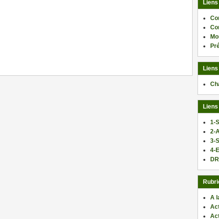
Liens
Co
Co
Mo
ger
Pr
Liens
Ch
Liens
1-S
2-
3-
4-E
DR
Rubri
A l
Act
Ac