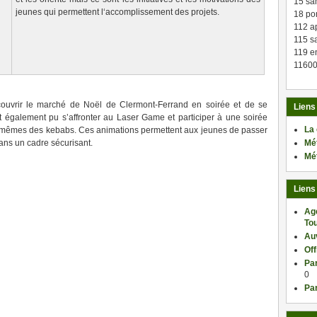
15 sa
jeunes qui permettent l‘accomplissement des projets.
18 po
112 a
115 sa
119 en
11600
ouvrir le marché de Noël de Clermont-Ferrand en soirée et de se
Liens
nt également pu s’affronter au Laser Game et participer à une soirée
La
-mêmes des kebabs. Ces animations permettent aux jeunes de passer
Mé
ns un cadre sécurisant.
Mé
Liens
Ag
Tou
Au
Of
Par
0
Par