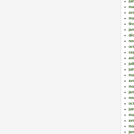
jui
ma
avr
ma
fév
jan
dé
no
oc
se
ao
jui
jui
ma
avr
ma
jan
no
oc
jui
ma
avr
ma
jan