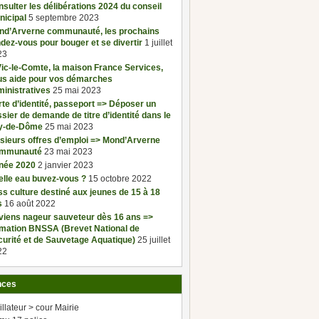
sulter les délibérations 2024 du conseil
nicipal
5 septembre 2023
nd’Arverne communauté, les prochains
dez-vous pour bouger et se divertir
1 juillet
23
ic-le-Comte, la maison France Services,
us aide pour vos démarches
inistratives
25 mai 2023
te d’identité, passeport => Déposer un
sier de demande de titre d’identité dans le
y-de-Dôme
25 mai 2023
sieurs offres d’emploi => Mond’Arverne
mmunauté
23 mai 2023
née 2020
2 janvier 2023
elle eau buvez-vous ?
15 octobre 2022
s culture destiné aux jeunes de 15 à 18
s
16 août 2022
viens nageur sauveteur dès 16 ans =>
rmation BNSSA (Brevet National de
urité et de Sauvetage Aquatique)
25 juillet
22
nces
illateur > cour Mairie