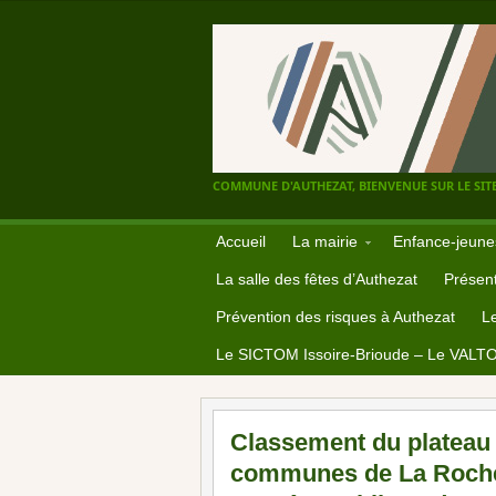
COMMUNE D'AUTHEZAT, BIENVENUE SUR LE SITE
Accueil
La mairie
Enfance-jeune
La salle des fêtes d’Authezat
Présent
Prévention des risques à Authezat
L
Le SICTOM Issoire-Brioude – Le VALT
Classement du plateau 
communes de La Roche