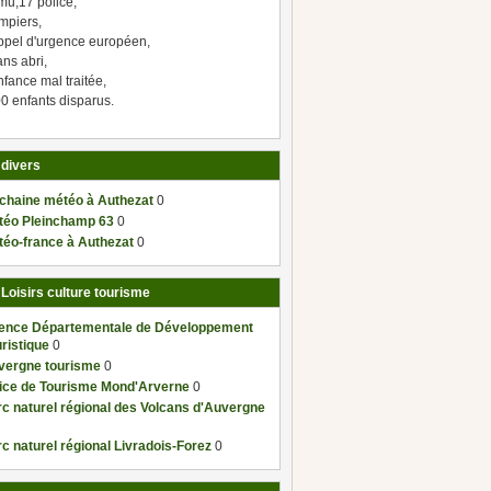
mu,17 police,
mpiers,
ppel d'urgence européen,
ns abri,
fance mal traitée,
0 enfants disparus.
 divers
 chaine météo à Authezat
0
téo Pleinchamp 63
0
téo-france à Authezat
0
 Loisirs culture tourisme
ence Départementale de Développement
ristique
0
vergne tourisme
0
fice de Tourisme Mond'Arverne
0
c naturel régional des Volcans d'Auvergne
c naturel régional Livradois-Forez
0