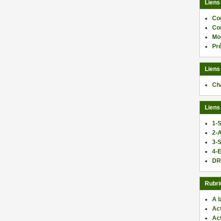
Liens
Co
Co
Mo
Pr
Liens
Ch
Liens
1-S
2-
3-
4-E
DR
Rubri
A l
Act
Ac