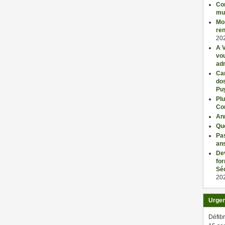
Con
mu
Mo
ren
20
A V
vo
adm
Car
dos
Pu
Plu
Co
An
Qu
Pas
an
De
fo
Séc
20
Urge
Défibr