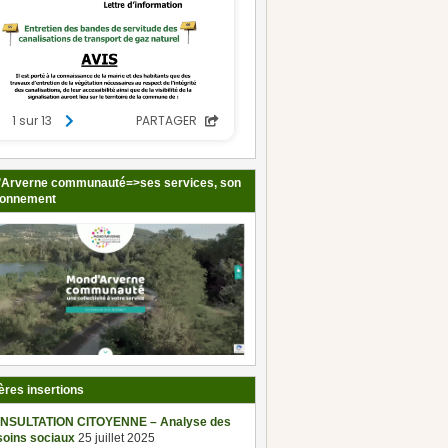
Arverne communauté=>ses services, son
ionnement
ères insertions
NSULTATION CITOYENNE – Analyse des
soins sociaux
25 juillet 2025