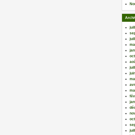
No
Archi
jui
se
jui
ma
jan
oc
ao
jui
jui
ma
avr
ma
fév
jan
dé
no
oc
se
jui