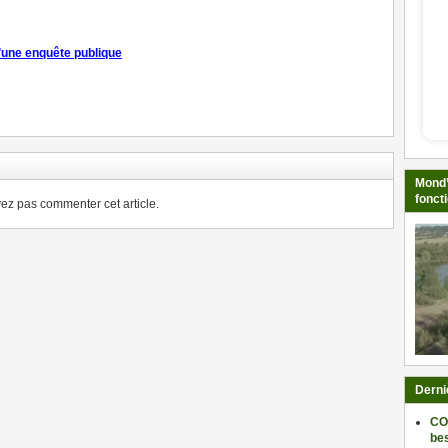
’une enquête publique
ger
Mond’
fonct
z pas commenter cet article.
Derni
CO
be