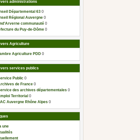
 vers administrations
nseil Départemental 63
0
nseil Régional Auvergne
0
nd'Arverne communauté
0
éfecture du Puy-de-Dôme
0
 vers Agriculture
ambre Agriculture PDD
0
 vers services publics
ervice Public
0
Archives de France
0
Service des archives départementales
0
mploi Territorial
0
AC Auvergne Rhône Alpes
0
ques
a une
ualités
tuellement