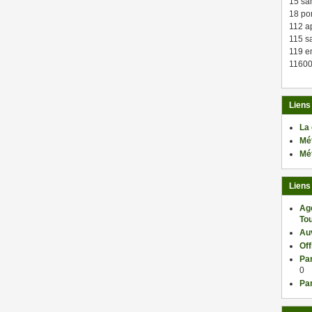
15 sa
18 po
112 a
115 sa
119 en
11600
Liens
La
Mé
Mé
Liens
Ag
Tou
Au
Of
Par
0
Par