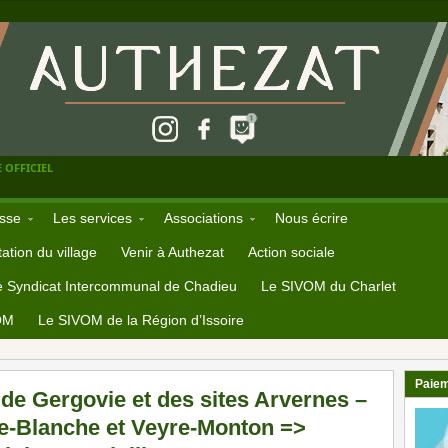
 OFFICIEL
sse
Les services
Associations
Nous écrire
ation du village
Venir à Authezat
Action sociale
e Syndicat Intercommunal de Chadieu
Le SIVOM du Charlet
OM
Le SIVOM de la Région d’Issoire
Paiem
de Gergovie et des sites Arvernes –
-Blanche et Veyre-Monton =>