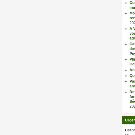
Con
mu
Mo
ren
20
A V
vo
adm
Car
dos
Pu
Plu
Co
An
Qu
Pas
an
De
fo
Séc
20
Urge
Défibr