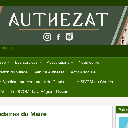
 OFFICIEL
sse
Les services
Associations
Nous écrire
ation du village
Venir à Authezat
Action sociale
e Syndicat Intercommunal de Chadieu
Le SIVOM du Charlet
OM
Le SIVOM de la Région d’Issoire
Paiem
aires du Maire