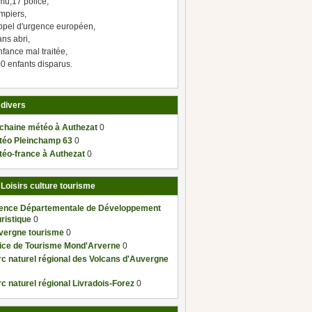
mu,17 police,
mpiers,
ppel d'urgence européen,
ns abri,
fance mal traitée,
0 enfants disparus.
 divers
 chaine météo à Authezat
0
téo Pleinchamp 63
0
téo-france à Authezat
0
 Loisirs culture tourisme
ence Départementale de Développement
ristique
0
vergne tourisme
0
fice de Tourisme Mond'Arverne
0
c naturel régional des Volcans d'Auvergne
c naturel régional Livradois-Forez
0