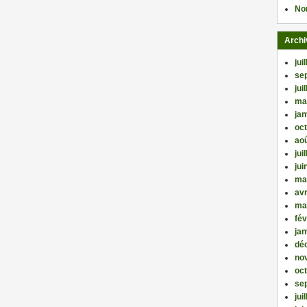
No
Archi
jui
se
jui
ma
jan
oc
ao
jui
jui
ma
avr
ma
fév
jan
dé
no
oc
se
jui