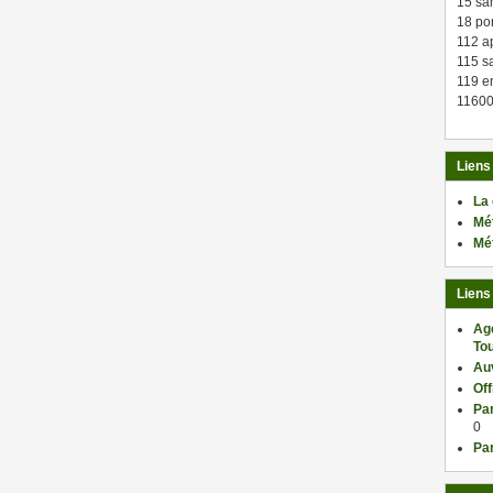
15 sa
18 po
112 a
115 sa
119 en
11600
Liens
La
Mé
Mé
Liens
Ag
Tou
Au
Of
Par
0
Par