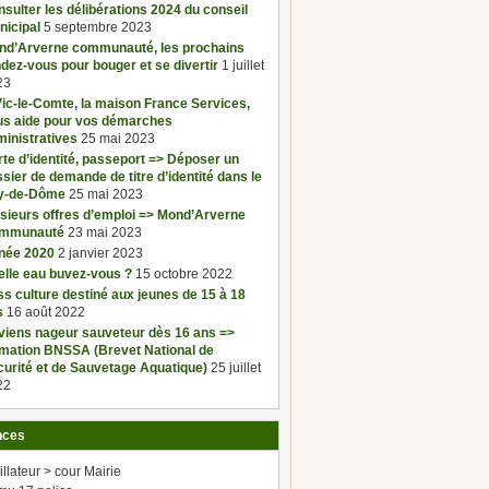
sulter les délibérations 2024 du conseil
nicipal
5 septembre 2023
nd’Arverne communauté, les prochains
dez-vous pour bouger et se divertir
1 juillet
23
ic-le-Comte, la maison France Services,
us aide pour vos démarches
inistratives
25 mai 2023
te d’identité, passeport => Déposer un
sier de demande de titre d’identité dans le
y-de-Dôme
25 mai 2023
sieurs offres d’emploi => Mond’Arverne
mmunauté
23 mai 2023
née 2020
2 janvier 2023
elle eau buvez-vous ?
15 octobre 2022
s culture destiné aux jeunes de 15 à 18
s
16 août 2022
viens nageur sauveteur dès 16 ans =>
rmation BNSSA (Brevet National de
urité et de Sauvetage Aquatique)
25 juillet
22
nces
illateur > cour Mairie