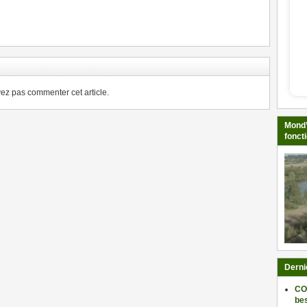
ger
z pas commenter cet article.
Mond’
fonct
Derni
CO
be