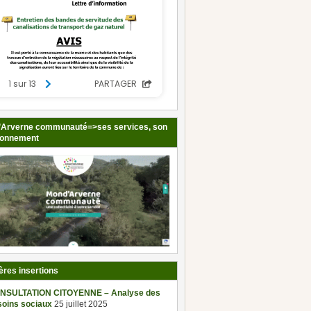
Arverne communauté=>ses services, son
ionnement
ères insertions
NSULTATION CITOYENNE – Analyse des
soins sociaux
25 juillet 2025