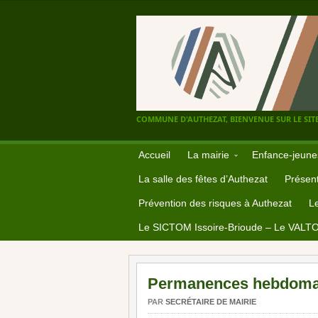
COMMUNE D'AUTHEZAT, BIENVENUE SUR LE SITE
Accueil
La mairie
Enfance-jeune
La salle des fêtes d’Authezat
Présent
Prévention des risques à Authezat
L
Le SICTOM Issoire-Brioude – Le VALT
Permanences hebdomad
PAR
SECRÉTAIRE DE MAIRIE