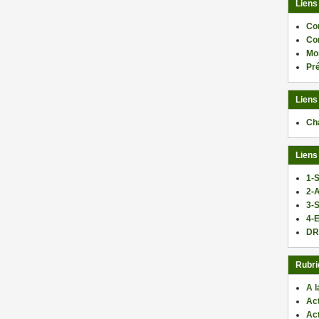
Liens
Co
Co
Mo
Pr
Liens
Ch
Liens
1-S
2-
3-
4-E
DR
Rubri
A l
Act
Ac