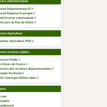
 vers administrations
nseil Départemental 63
0
nseil Régional Auvergne
0
nd'Arverne communauté
0
éfecture du Puy-de-Dôme
0
 vers Agriculture
ambre Agriculture PDD
0
 vers services publics
ervice Public
0
Archives de France
0
Service des archives départementales
0
mploi Territorial
0
AC Auvergne Rhône Alpes
0
ques
a une
ualités
tuellement