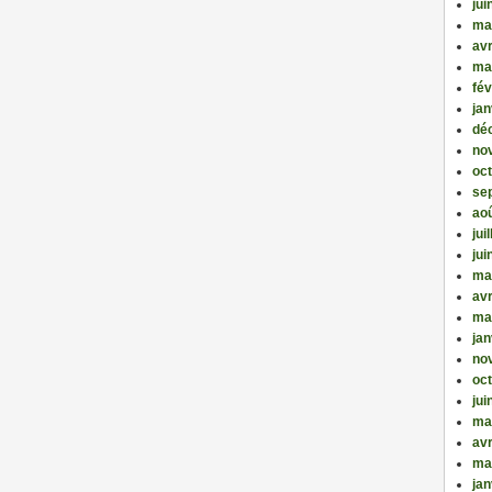
jui
ma
avr
ma
fév
jan
dé
no
oc
se
ao
jui
jui
ma
avr
ma
jan
no
oc
jui
ma
avr
ma
jan