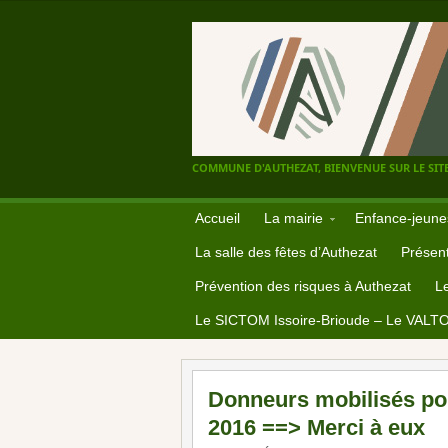
COMMUNE D'AUTHEZAT, BIENVENUE SUR LE SITE
Accueil
La mairie
Enfance-jeune
La salle des fêtes d’Authezat
Présent
Prévention des risques à Authezat
L
Le SICTOM Issoire-Brioude – Le VALT
Donneurs mobilisés pour
2016 ==> Merci à eux