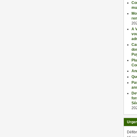
Con
mu
Mo
ren
20
A V
vo
adm
Car
dos
Pu
Plu
Co
An
Qu
Pas
an
De
fo
Séc
20
Urge
Défibr