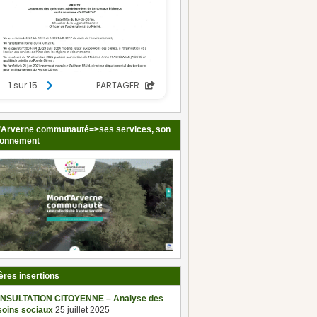
Arverne communauté=>ses services, son
ionnement
ères insertions
NSULTATION CITOYENNE – Analyse des
soins sociaux
25 juillet 2025