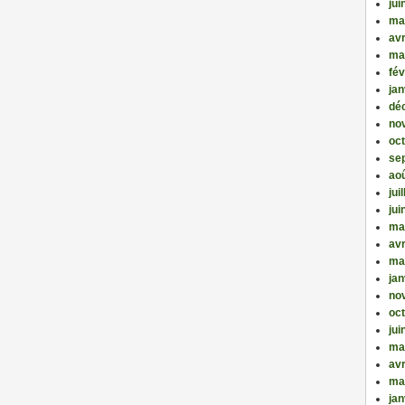
jui
ma
avr
ma
fév
jan
dé
no
oc
se
ao
jui
jui
ma
avr
ma
jan
no
oc
jui
ma
avr
ma
jan