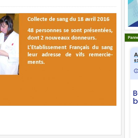
Panne
ger