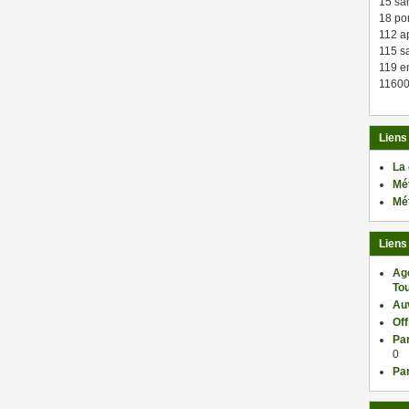
15 sa
18 po
112 a
115 sa
119 en
11600
Liens
La
Mé
Mé
Liens
Ag
Tou
Au
Of
Par
0
Par