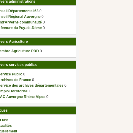
 vers administrations
nseil Départemental 63
0
nseil Régional Auvergne
0
nd'Arverne communauté
0
éfecture du Puy-de-Dôme
0
 vers Agriculture
ambre Agriculture PDD
0
 vers services publics
ervice Public
0
Archives de France
0
Service des archives départementales
0
mploi Territorial
0
AC Auvergne Rhône Alpes
0
ques
a une
ualités
tuellement