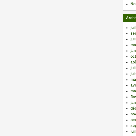
No
Archi
jui
se
jui
ma
jan
oc
ao
jui
jui
ma
avr
ma
fév
jan
dé
no
oc
se
jui