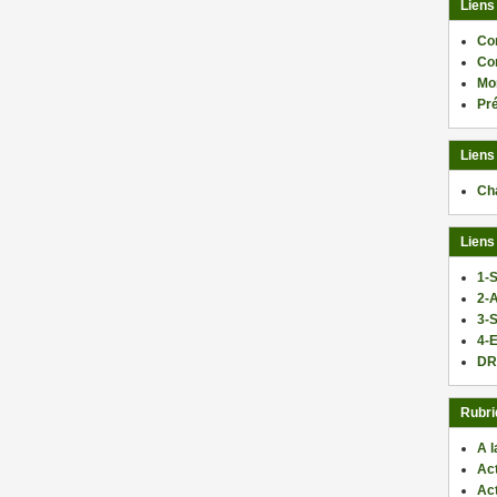
Liens
Co
Co
Mo
Pr
Liens
Ch
Liens
1-S
2-
3-
4-E
DR
Rubri
A l
Act
Ac