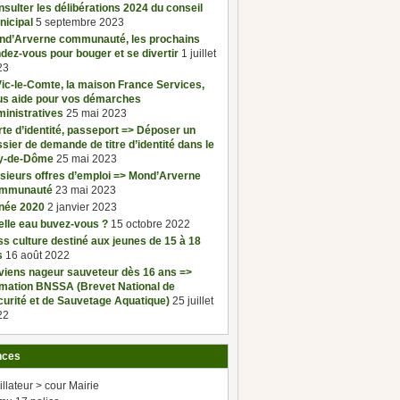
sulter les délibérations 2024 du conseil
nicipal
5 septembre 2023
nd’Arverne communauté, les prochains
dez-vous pour bouger et se divertir
1 juillet
23
ic-le-Comte, la maison France Services,
us aide pour vos démarches
inistratives
25 mai 2023
te d’identité, passeport => Déposer un
sier de demande de titre d’identité dans le
y-de-Dôme
25 mai 2023
sieurs offres d’emploi => Mond’Arverne
mmunauté
23 mai 2023
née 2020
2 janvier 2023
elle eau buvez-vous ?
15 octobre 2022
s culture destiné aux jeunes de 15 à 18
s
16 août 2022
viens nageur sauveteur dès 16 ans =>
rmation BNSSA (Brevet National de
urité et de Sauvetage Aquatique)
25 juillet
22
nces
illateur > cour Mairie