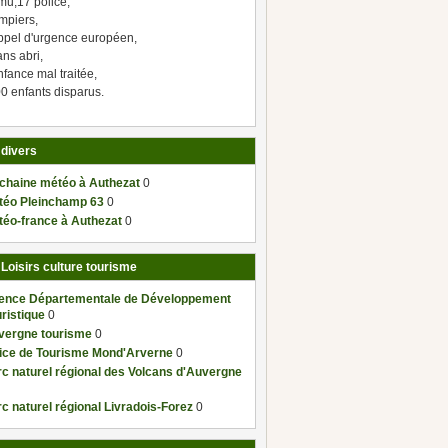
mu,17 police,
mpiers,
ppel d'urgence européen,
ns abri,
fance mal traitée,
0 enfants disparus.
 divers
 chaine météo à Authezat
0
téo Pleinchamp 63
0
téo-france à Authezat
0
 Loisirs culture tourisme
ence Départementale de Développement
ristique
0
vergne tourisme
0
fice de Tourisme Mond'Arverne
0
c naturel régional des Volcans d'Auvergne
c naturel régional Livradois-Forez
0