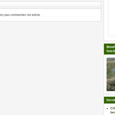
z pas commenter cet article.
Mond’
fonct
Derni
CO
be