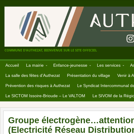
COMMUNE D'AUTHEZAT, BIENVENUE SUR LE SITE OFFICIEL
Accueil
La mairie
Enfance-jeunesse
Les services
A
La salle des fêtes d’Authezat
Présentation du village
Venir à 
Prévention des risques à Authezat
Le Syndicat Intercommunal d
Le SICTOM Issoire-Brioude – Le VALTOM
Le SIVOM de la Régio
Groupe électrogène…attention
(Electricité Réseau Distributi