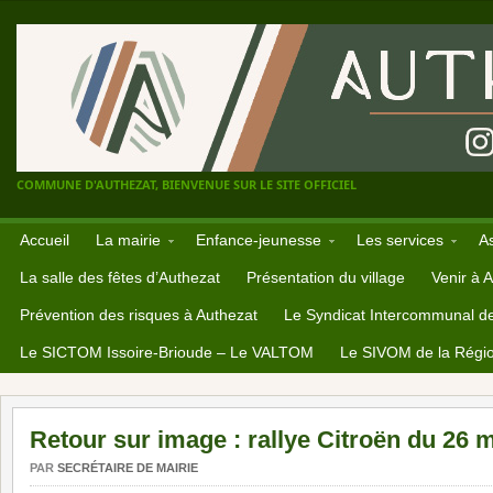
COMMUNE D'AUTHEZAT, BIENVENUE SUR LE SITE OFFICIEL
Accueil
La mairie
Enfance-jeunesse
Les services
A
La salle des fêtes d’Authezat
Présentation du village
Venir à 
Prévention des risques à Authezat
Le Syndicat Intercommunal d
Le SICTOM Issoire-Brioude – Le VALTOM
Le SIVOM de la Régio
Retour sur image : rallye Citroën du 26 
PAR
SECRÉTAIRE DE MAIRIE