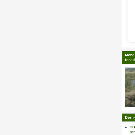
Mond’
fonct
Derni
CO
be