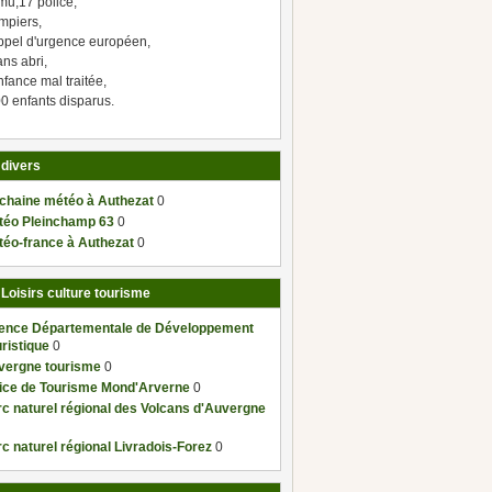
mu,17 police,
mpiers,
ppel d'urgence européen,
ns abri,
fance mal traitée,
0 enfants disparus.
 divers
 chaine météo à Authezat
0
téo Pleinchamp 63
0
téo-france à Authezat
0
 Loisirs culture tourisme
ence Départementale de Développement
ristique
0
vergne tourisme
0
fice de Tourisme Mond'Arverne
0
c naturel régional des Volcans d'Auvergne
c naturel régional Livradois-Forez
0