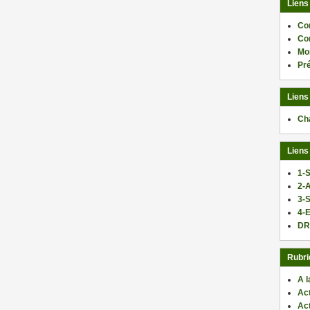
Liens
Co
Co
Mo
Pr
Liens
Ch
Liens
1-S
2-
3-
4-E
DR
Rubri
A l
Act
Ac