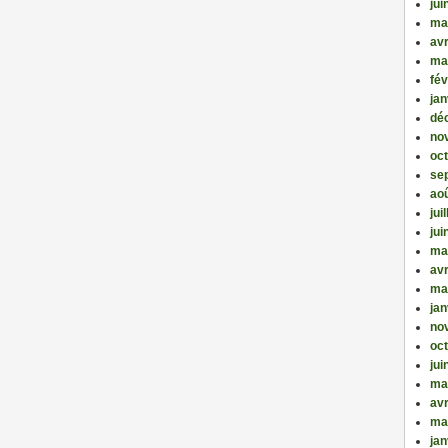
jui
ma
avr
ma
fév
jan
dé
no
oc
se
ao
jui
jui
ma
avr
ma
jan
no
oc
jui
ma
avr
ma
jan