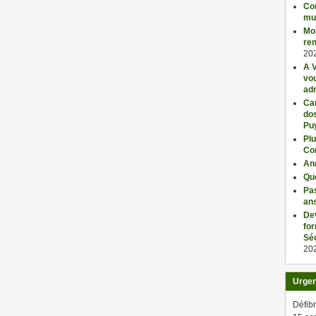
Con
mu
Mo
ren
20
A V
vo
adm
Car
dos
Pu
Plu
Co
An
Qu
Pas
an
De
fo
Séc
20
Urge
Défibr