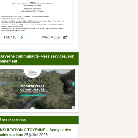
Arverne communauté=>ses services, son
ionnement
ères insertions
NSULTATION CITOYENNE – Analyse des
soins sociaux
25 juillet 2025