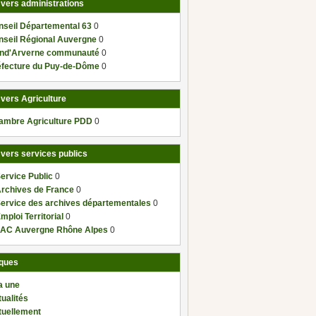
 vers administrations
nseil Départemental 63
0
nseil Régional Auvergne
0
nd'Arverne communauté
0
éfecture du Puy-de-Dôme
0
 vers Agriculture
ambre Agriculture PDD
0
 vers services publics
ervice Public
0
Archives de France
0
Service des archives départementales
0
mploi Territorial
0
AC Auvergne Rhône Alpes
0
ques
a une
ualités
tuellement