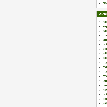
No
Archi
jui
se
jui
ma
jan
oc
ao
jui
jui
ma
avr
ma
fév
jan
dé
no
oc
se
jui