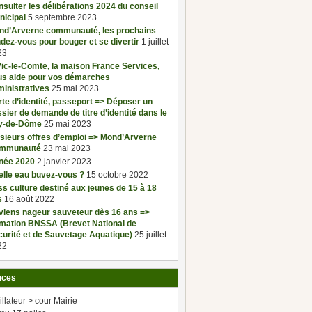
sulter les délibérations 2024 du conseil
nicipal
5 septembre 2023
nd’Arverne communauté, les prochains
dez-vous pour bouger et se divertir
1 juillet
23
ic-le-Comte, la maison France Services,
us aide pour vos démarches
inistratives
25 mai 2023
te d’identité, passeport => Déposer un
sier de demande de titre d’identité dans le
y-de-Dôme
25 mai 2023
sieurs offres d’emploi => Mond’Arverne
mmunauté
23 mai 2023
née 2020
2 janvier 2023
elle eau buvez-vous ?
15 octobre 2022
s culture destiné aux jeunes de 15 à 18
s
16 août 2022
viens nageur sauveteur dès 16 ans =>
rmation BNSSA (Brevet National de
urité et de Sauvetage Aquatique)
25 juillet
22
nces
illateur > cour Mairie