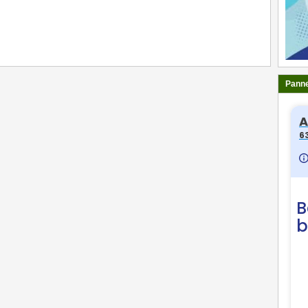
ger
Panne