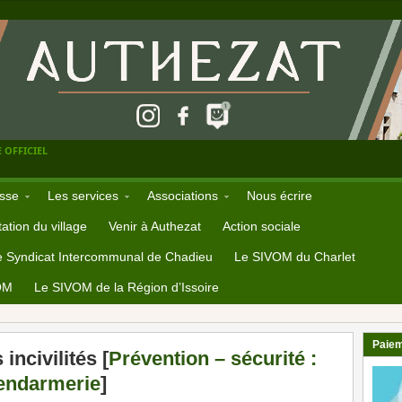
 OFFICIEL
sse
Les services
Associations
Nous écrire
ation du village
Venir à Authezat
Action sociale
e Syndicat Intercommunal de Chadieu
Le SIVOM du Charlet
OM
Le SIVOM de la Région d’Issoire
Paiem
incivilités [
Prévention – sécurité :
endarmerie
]