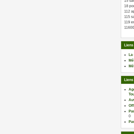
15 sa
18 po
112 a
115 sa
119 en
11600
Liens
La
Mé
Mé
Liens
Ag
Tou
Au
Of
Par
0
Par