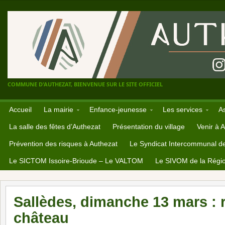
COMMUNE D'AUTHEZAT, BIENVENUE SUR LE SITE OFFICIEL
Accueil
La mairie
Enfance-jeunesse
Les services
A
La salle des fêtes d’Authezat
Présentation du village
Venir à 
Prévention des risques à Authezat
Le Syndicat Intercommunal d
Le SICTOM Issoire-Brioude – Le VALTOM
Le SIVOM de la Régio
Sallèdes, dimanche 13 mars : 
château