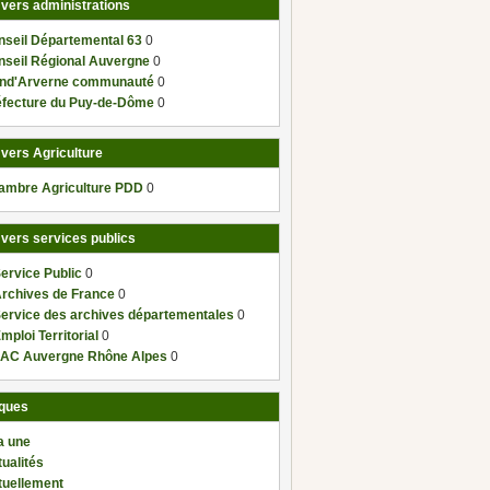
 vers administrations
nseil Départemental 63
0
nseil Régional Auvergne
0
nd'Arverne communauté
0
éfecture du Puy-de-Dôme
0
 vers Agriculture
ambre Agriculture PDD
0
 vers services publics
ervice Public
0
Archives de France
0
Service des archives départementales
0
mploi Territorial
0
AC Auvergne Rhône Alpes
0
ques
a une
ualités
tuellement