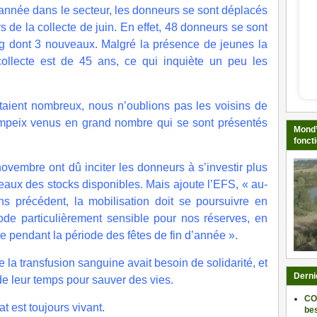
l’année dans le secteur, les donneurs se sont déplacés
 de la collecte de juin. En effet, 48 donneurs se sont
ang dont 3 nouveaux. Malgré la présence de jeunes la
ollecte est de 45 ans, ce qui inquiète un peu les
taient nombreux, nous n’oublions pas les voisins de
mpeix venus en grand nombre qui se sont présentés
Mond’
fonct
vembre ont dû inciter les donneurs à s’investir plus
veaux des stocks disponibles. Mais ajoute l’EFS, « au-
ns précédent, la mobilisation doit se poursuivre en
ode particulièrement sensible pour nos réserves, en
e pendant la période des fêtes de fin d’année ».
la transfusion sanguine avait besoin de solidarité, et
Derni
e leur temps pour sauver des vies.
CO
t est toujours vivant.
be