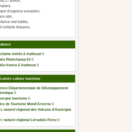
mu,17 police,
mpiers,
ppel d'urgence européen,
ns abri,
fance mal traitée,
0 enfants disparus.
 divers
 chaine météo à Authezat
0
téo Pleinchamp 63
0
téo-france à Authezat
0
 Loisirs culture tourisme
ence Départementale de Développement
ristique
0
vergne tourisme
0
fice de Tourisme Mond'Arverne
0
c naturel régional des Volcans d'Auvergne
c naturel régional Livradois-Forez
0