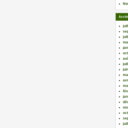
No
Archi
jui
se
jui
ma
jan
oc
ao
jui
jui
ma
avr
ma
fév
jan
dé
no
oc
se
jui