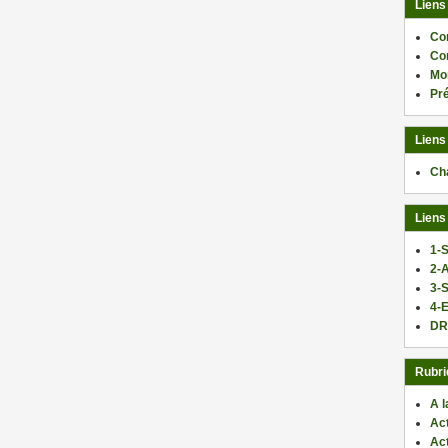
Liens
Co
Co
Mo
Pr
Liens
Ch
Liens
1-S
2-
3-
4-E
DR
Rubri
A l
Act
Ac