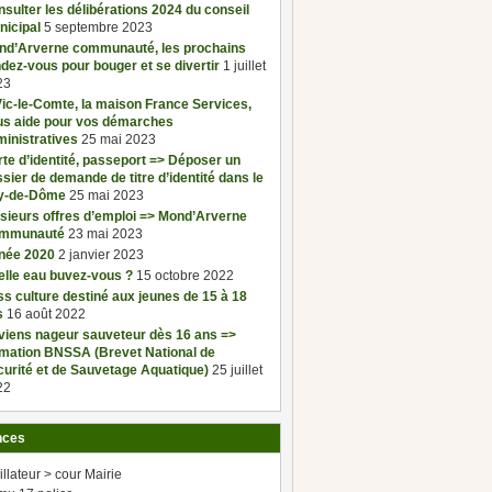
sulter les délibérations 2024 du conseil
nicipal
5 septembre 2023
nd’Arverne communauté, les prochains
dez-vous pour bouger et se divertir
1 juillet
23
ic-le-Comte, la maison France Services,
us aide pour vos démarches
inistratives
25 mai 2023
te d’identité, passeport => Déposer un
sier de demande de titre d’identité dans le
y-de-Dôme
25 mai 2023
sieurs offres d’emploi => Mond’Arverne
mmunauté
23 mai 2023
née 2020
2 janvier 2023
elle eau buvez-vous ?
15 octobre 2022
s culture destiné aux jeunes de 15 à 18
s
16 août 2022
viens nageur sauveteur dès 16 ans =>
rmation BNSSA (Brevet National de
urité et de Sauvetage Aquatique)
25 juillet
22
nces
illateur > cour Mairie