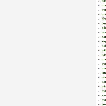
jui
ma
avr
ma
fév
jan
dé
no
oc
se
ao
jui
jui
ma
avr
ma
jan
no
oc
jui
ma
avr
ma
jan