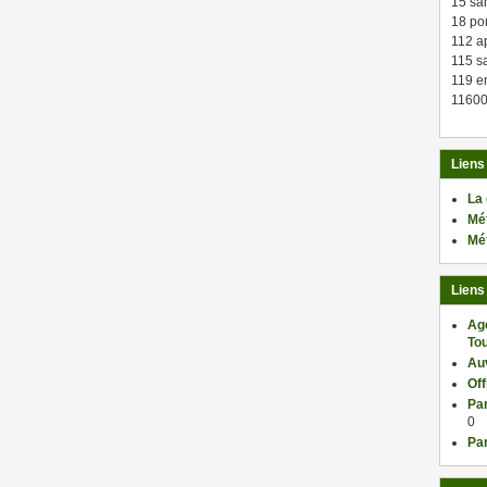
15 sa
18 po
112 a
115 sa
119 en
11600
Liens
La
Mé
Mé
Liens
Ag
Tou
Au
Of
Par
0
Par