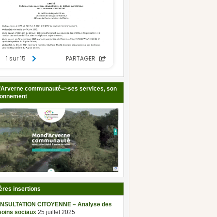
Arverne communauté=>ses services, son
ionnement
ères insertions
NSULTATION CITOYENNE – Analyse des
soins sociaux
25 juillet 2025