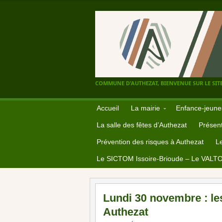
COMMUNE D'AUTHEZAT, BIENVENUE SUR LE SITE
Accueil
La mairie
Enfance-jeune
La salle des fêtes d’Authezat
Présent
Prévention des risques à Authezat
L
Le SICTOM Issoire-Brioude – Le VALT
Lundi 30 novembre : l
Authezat