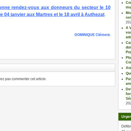
Con
nne rendez-vous aux donneurs du secteur le 10
mu
Mo
04 janvier aux Martres et le 18 avril à Authezat
.
ren
20
A V
vo
DOMINIQUE Clément.
adm
Car
ger
dos
Pu
Plu
Co
An
Qu
Pas
z pas commenter cet article.
an
De
fo
Séc
20
Urge
Défibr