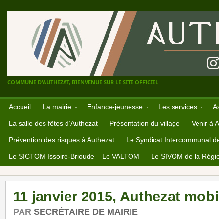
COMMUNE D'AUTHEZAT, BIENVENUE SUR LE SITE OFFICIEL
Accueil
La mairie
Enfance-jeunesse
Les services
A
La salle des fêtes d’Authezat
Présentation du village
Venir à 
Prévention des risques à Authezat
Le Syndicat Intercommunal d
Le SICTOM Issoire-Brioude – Le VALTOM
Le SIVOM de la Régio
11 janvier 2015, Authezat mob
PAR
SECRÉTAIRE DE MAIRIE