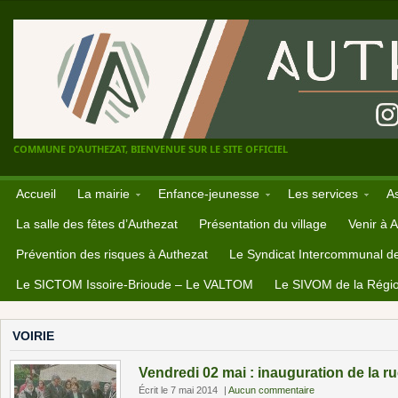
COMMUNE D'AUTHEZAT, BIENVENUE SUR LE SITE OFFICIEL
Accueil
La mairie
Enfance-jeunesse
Les services
A
La salle des fêtes d’Authezat
Présentation du village
Venir à 
Prévention des risques à Authezat
Le Syndicat Intercommunal d
Le SICTOM Issoire-Brioude – Le VALTOM
Le SIVOM de la Régio
VOIRIE
Vendredi 02 mai : inauguration de la
Écrit le 7 mai 2014
|
Aucun commentaire