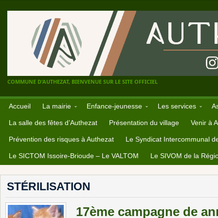
COMMUNE D'AUTHEZAT, BIENVENUE SUR LE SITE OFFICIEL
Accueil
La mairie
Enfance-jeunesse
Les services
A
La salle des fêtes d’Authezat
Présentation du village
Venir à 
Prévention des risques à Authezat
Le Syndicat Intercommunal d
Le SICTOM Issoire-Brioude – Le VALTOM
Le SIVOM de la Régio
STÉRILISATION
17ème campagne de ann