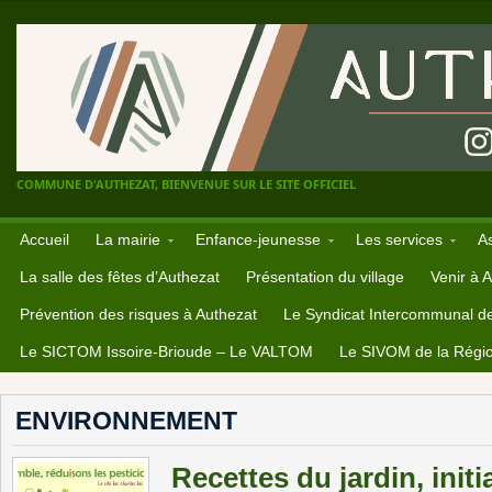
COMMUNE D'AUTHEZAT, BIENVENUE SUR LE SITE OFFICIEL
Accueil
La mairie
Enfance-jeunesse
Les services
A
La salle des fêtes d’Authezat
Présentation du village
Venir à 
Prévention des risques à Authezat
Le Syndicat Intercommunal d
Le SICTOM Issoire-Brioude – Le VALTOM
Le SIVOM de la Régio
ENVIRONNEMENT
Recettes du jardin, initi