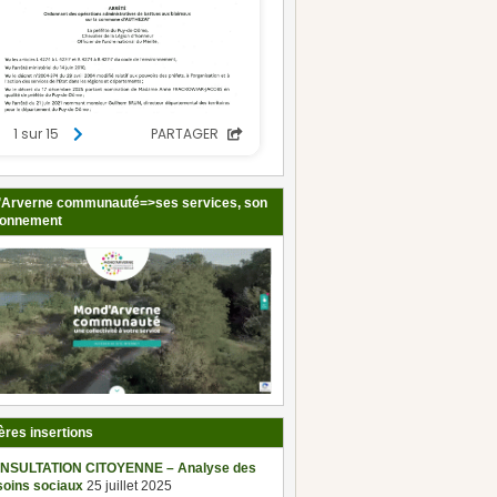
Arverne communauté=>ses services, son
ionnement
ères insertions
NSULTATION CITOYENNE – Analyse des
soins sociaux
25 juillet 2025