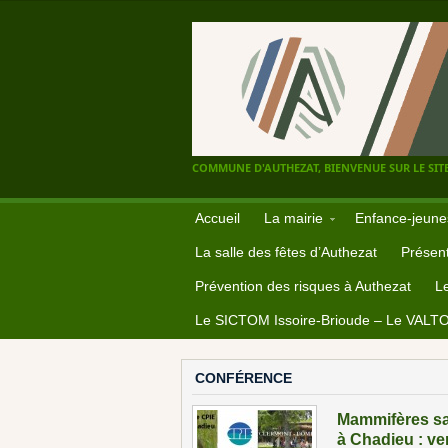
COMMUNE D'AUTHEZAT, BIENVENUE SUR LE SITE
Accueil
La mairie
Enfance-jeune
La salle des fêtes d’Authezat
Présent
Prévention des risques à Authezat
L
Le SICTOM Issoire-Brioude – Le VALT
CONFÉRENCE
Mammifères sa
à Chadieu : ve