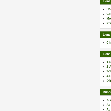
Liens
Co
Co
Mo
Pr
Liens
Ch
Liens
1-S
2-
3-
4-E
DR
Rubri
A l
Act
Ac