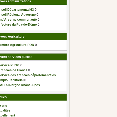
 vers administrations
nseil Départemental 63
0
nseil Régional Auvergne
0
nd'Arverne communauté
0
éfecture du Puy-de-Dôme
0
 vers Agriculture
ambre Agriculture PDD
0
 vers services publics
ervice Public
0
Archives de France
0
Service des archives départementales
0
mploi Territorial
0
AC Auvergne Rhône Alpes
0
ques
a une
ualités
tuellement