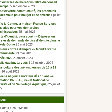
sulter les délibérations 2024 du conseil
nicipal
5 septembre 2023
nd’Arverne communauté, les prochains
dez-vous pour bouger et se divertir
1 juillet
23
ic-le-Comte, la maison France Services,
us aide pour vos démarches
inistratives
25 mai 2023
te d’identité, passeport => Déposer un
sier de demande de titre d’identité dans le
y-de-Dôme
25 mai 2023
sieurs offres d’emploi => Mond’Arverne
mmunauté
23 mai 2023
née 2020
2 janvier 2023
elle eau buvez-vous ?
15 octobre 2022
s culture destiné aux jeunes de 15 à 18
s
16 août 2022
viens nageur sauveteur dès 16 ans =>
rmation BNSSA (Brevet National de
urité et de Sauvetage Aquatique)
25 juillet
22
nces
illateur > cour Mairie