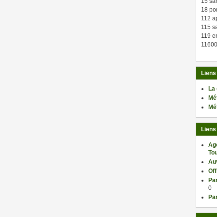
15 sa
18 po
112 a
115 sa
119 en
11600
Liens
La
Mé
Mé
Liens
Ag
Tou
Au
Of
Par
0
Par