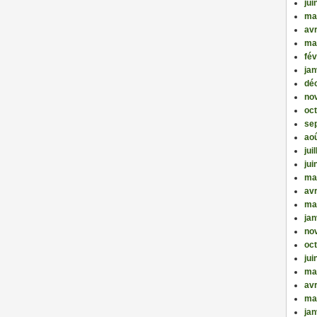
jui
ma
avr
ma
fév
jan
dé
no
oc
se
ao
jui
jui
ma
avr
ma
jan
no
oc
jui
ma
avr
ma
jan