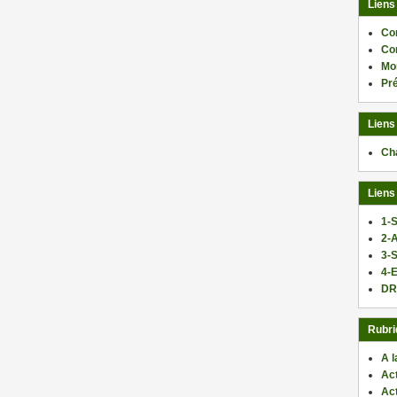
Liens
Co
Co
Mo
Pr
Liens
Ch
Liens
1-S
2-
3-
4-E
DR
Rubri
A l
Act
Ac