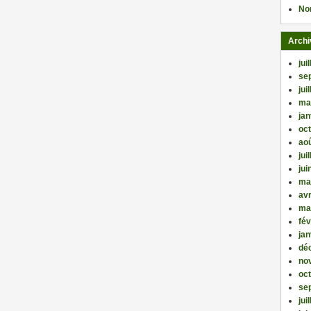
No
Archi
jui
se
jui
ma
jan
oc
ao
jui
jui
ma
avr
ma
fév
jan
dé
no
oc
se
jui