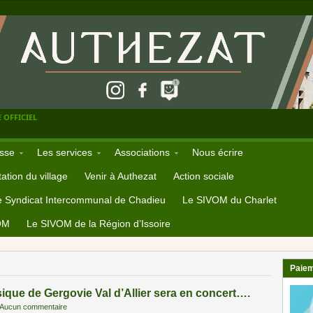
 OFFICIEL
sse
Les services
Associations
Nous écrire
ation du village
Venir à Authezat
Action sociale
e Syndicat Intercommunal de Chadieu
Le SIVOM du Charlet
OM
Le SIVOM de la Région d’Issoire
Paiem
ique de Gergovie Val d’Allier sera en concert….
Aucun commentaire