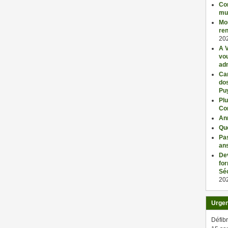
Con
mu
Mo
ren
20
A V
vo
adm
Car
dos
Pu
Plu
Co
An
Qu
Pas
an
De
fo
Séc
20
Urge
Défibr