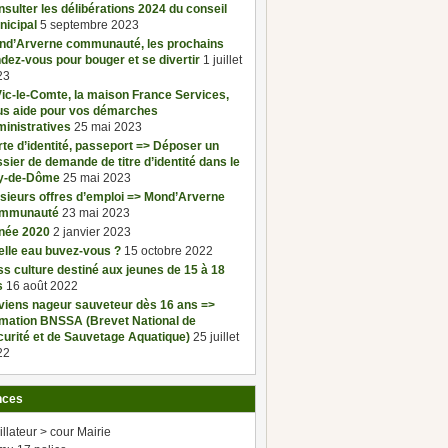
sulter les délibérations 2024 du conseil
nicipal
5 septembre 2023
nd’Arverne communauté, les prochains
dez-vous pour bouger et se divertir
1 juillet
23
ic-le-Comte, la maison France Services,
us aide pour vos démarches
inistratives
25 mai 2023
te d’identité, passeport => Déposer un
sier de demande de titre d’identité dans le
y-de-Dôme
25 mai 2023
sieurs offres d’emploi => Mond’Arverne
mmunauté
23 mai 2023
née 2020
2 janvier 2023
elle eau buvez-vous ?
15 octobre 2022
s culture destiné aux jeunes de 15 à 18
s
16 août 2022
viens nageur sauveteur dès 16 ans =>
rmation BNSSA (Brevet National de
urité et de Sauvetage Aquatique)
25 juillet
22
nces
illateur > cour Mairie