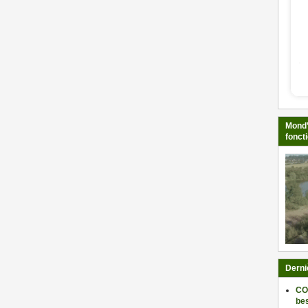
Mond’
fonct
Derni
CO
be