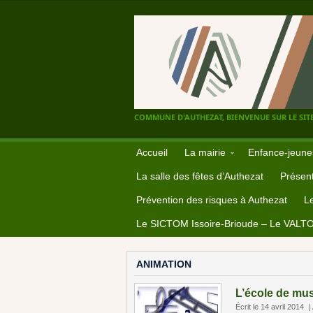
COMMUNE D'AUTHEZAT, BIENVENUE SUR LE SITE
Accueil
La mairie
Enfance-jeune
La salle des fêtes d’Authezat
Présent
Prévention des risques à Authezat
L
Le SICTOM Issoire-Brioude – Le VALT
ANIMATION
L’école de mus
Écrit le 14 avril 2014
|