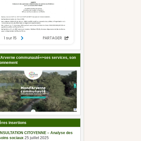
Arverne communauté=>ses services, son
ionnement
ères insertions
NSULTATION CITOYENNE – Analyse des
soins sociaux
25 juillet 2025