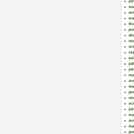
jui
ma
avr
ma
fév
jan
dé
no
oc
se
ao
jui
jui
ma
avr
ma
jan
no
oc
jui
ma
avr
ma
jan