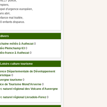
mu,17 police,
mpiers,
ppel d'urgence européen,
ns abri,
fance mal traitée,
0 enfants disparus.
 divers
 chaine météo à Authezat
0
téo Pleinchamp 63
0
téo-france à Authezat
0
 Loisirs culture tourisme
ence Départementale de Développement
ristique
0
vergne tourisme
0
fice de Tourisme Mond'Arverne
0
c naturel régional des Volcans d'Auvergne
c naturel régional Livradois-Forez
0