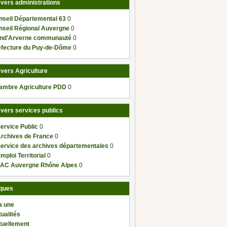
 vers administrations
nseil Départemental 63
0
nseil Régional Auvergne
0
nd'Arverne communauté
0
éfecture du Puy-de-Dôme
0
 vers Agriculture
ambre Agriculture PDD
0
 vers services publics
ervice Public
0
Archives de France
0
Service des archives départementales
0
mploi Territorial
0
AC Auvergne Rhône Alpes
0
ques
a une
ualités
tuellement