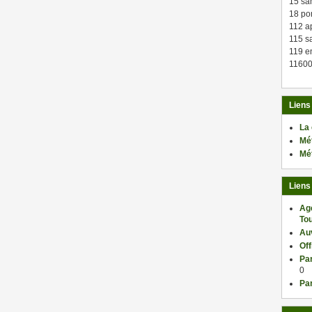
15 sa
18 po
112 a
115 sa
119 en
11600
Liens
La
Mé
Mé
Liens
Ag
Tou
Au
Of
Par
0
Par