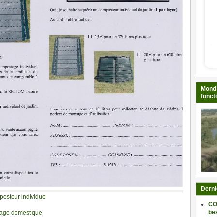
Mond’
fonct
Derni
osteur individuel
CO
be
stage domestique