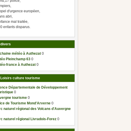
mu,17 police,
mpiers,
ppel d'urgence européen,
ns abri,
fance mal traitée,
0 enfants disparus.
 divers
 chaine météo à Authezat
0
téo Pleinchamp 63
0
téo-france à Authezat
0
 Loisirs culture tourisme
ence Départementale de Développement
ristique
0
vergne tourisme
0
fice de Tourisme Mond'Arverne
0
c naturel régional des Volcans d'Auvergne
c naturel régional Livradois-Forez
0