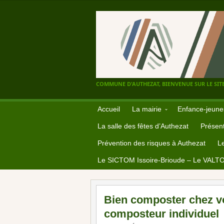
COMMUNE D'AUTHEZAT, BIENVENUE SUR LE SITE
Accueil
La mairie
Enfance-jeune
La salle des fêtes d’Authezat
Présent
Prévention des risques à Authezat
L
Le SICTOM Issoire-Brioude – Le VALT
Bien composter chez vou
composteur individuel