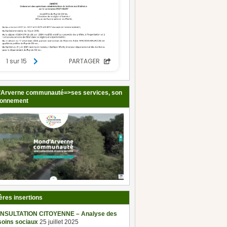
Arverne communauté=>ses services, son
ionnement
ères insertions
NSULTATION CITOYENNE – Analyse des
soins sociaux
25 juillet 2025