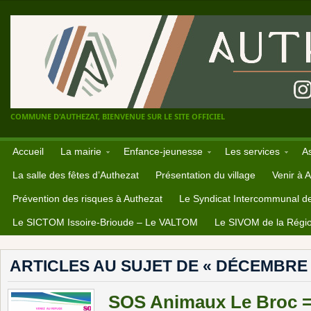
COMMUNE D'AUTHEZAT, BIENVENUE SUR LE SITE OFFICIEL
Accueil
La mairie
Enfance-jeunesse
Les services
A
La salle des fêtes d’Authezat
Présentation du village
Venir à 
Prévention des risques à Authezat
Le Syndicat Intercommunal d
Le SICTOM Issoire-Brioude – Le VALTOM
Le SIVOM de la Régio
ARTICLES AU SUJET DE « DÉCEMBRE 
SOS Animaux Le Broc =