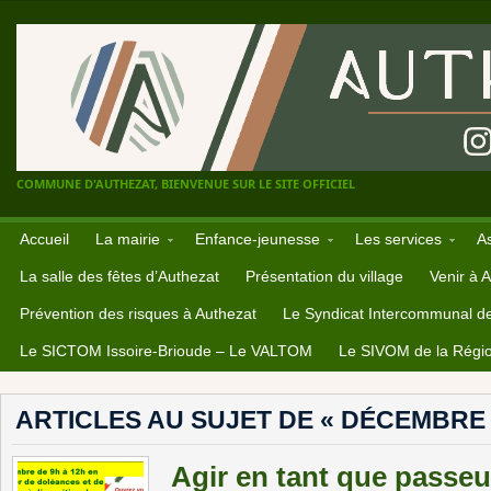
COMMUNE D'AUTHEZAT, BIENVENUE SUR LE SITE OFFICIEL
Accueil
La mairie
Enfance-jeunesse
Les services
A
La salle des fêtes d’Authezat
Présentation du village
Venir à 
Prévention des risques à Authezat
Le Syndicat Intercommunal d
Le SICTOM Issoire-Brioude – Le VALTOM
Le SIVOM de la Régio
ARTICLES AU SUJET DE « DÉCEMBRE 
Agir en tant que passe