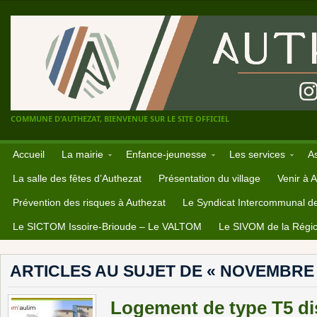
COMMUNE D'AUTHEZAT, BIENVENUE SUR LE SITE OFFICIEL
Accueil
La mairie
Enfance-jeunesse
Les services
A
La salle des fêtes d’Authezat
Présentation du village
Venir à 
Prévention des risques à Authezat
Le Syndicat Intercommunal d
Le SICTOM Issoire-Brioude – Le VALTOM
Le SIVOM de la Régio
ARTICLES AU SUJET DE « NOVEMBRE 
Logement de type T5 dis