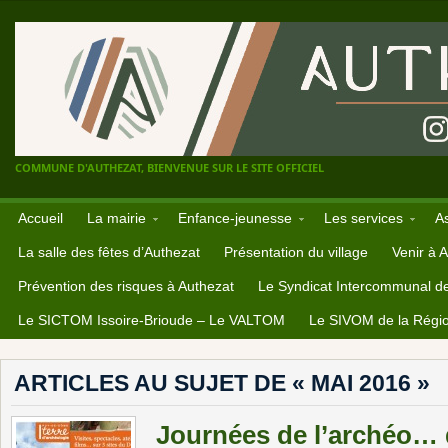
COMMUNE D'AUTHEZAT, BIENVENUE SUR LE SITE OFFICIEL
Accueil
La mairie
Enfance-jeunesse
Les services
A
La salle des fêtes d’Authezat
Présentation du village
Venir à 
Prévention des risques à Authezat
Le Syndicat Intercommunal d
Le SICTOM Issoire-Brioude – Le VALTOM
Le SIVOM de la Régio
ARTICLES AU SUJET DE « MAI 2016 »
Journées de l’archéo… d