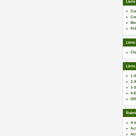
Liens
Co
Co
Mo
Pr
Liens
Ch
Liens
1-S
2-
3-
4-E
DR
Rubri
A l
Act
Ac