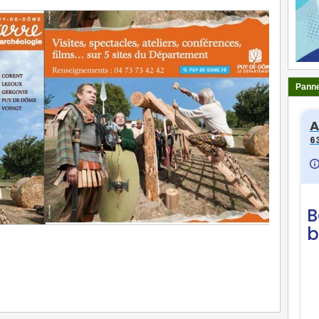
Panne
ger