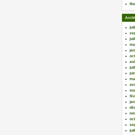
No
Archi
jui
se
jui
ma
jan
oc
ao
jui
jui
ma
avr
ma
fév
jan
dé
no
oc
se
jui