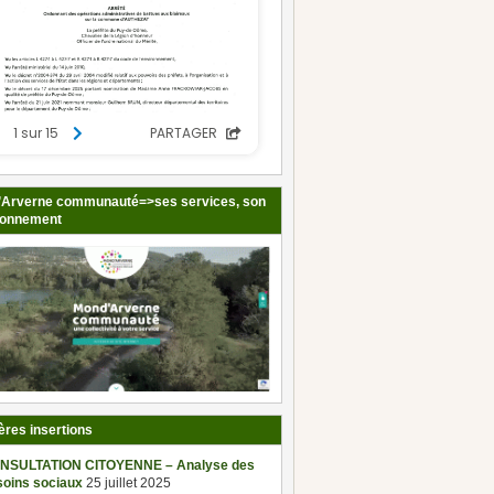
Arverne communauté=>ses services, son
ionnement
ères insertions
NSULTATION CITOYENNE – Analyse des
soins sociaux
25 juillet 2025