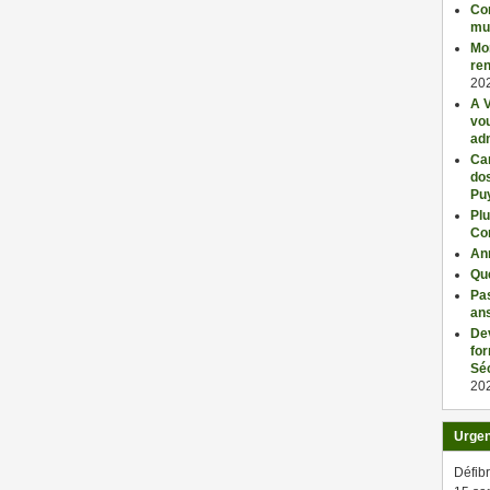
Con
mu
Mo
ren
20
A V
vo
adm
Car
dos
Pu
Plu
Co
An
Qu
Pas
an
De
fo
Séc
20
Urge
Défibr