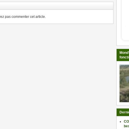
z pas commenter cet article.
Mond’
fonct
Derni
CO
be