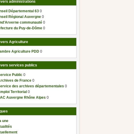
 vers administrations
nseil Départemental 63
0
nseil Régional Auvergne
0
nd'Arverne communauté
0
éfecture du Puy-de-Dôme
0
 vers Agriculture
ambre Agriculture PDD
0
 vers services publics
ervice Public
0
Archives de France
0
Service des archives départementales
0
mploi Territorial
0
AC Auvergne Rhône Alpes
0
ques
a une
ualités
tuellement