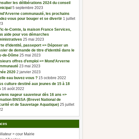
sulter les délibérations 2024 du conseil
nicipal
5 septembre 2023
nd’Arverne communauté, les prochains
dez-vous pour bouger et se divertir
1 juillet
23
ic-le-Comte, la maison France Services,
us aide pour vos démarches
inistratives
25 mai 2023
te d’identité, passeport => Déposer un
sier de demande de titre d’identité dans le
y-de-Dôme
25 mai 2023
sieurs offres d’emploi => Mond’Arverne
mmunauté
23 mai 2023
née 2020
2 janvier 2023
elle eau buvez-vous ?
15 octobre 2022
s culture destiné aux jeunes de 15 à 18
s
16 août 2022
viens nageur sauveteur dès 16 ans =>
rmation BNSSA (Brevet National de
urité et de Sauvetage Aquatique)
25 juillet
22
nces
illateur > cour Mairie