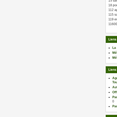
15 sa
18 po
112 a
115 sa
119 en
11600
Liens
La
Mé
Mé
Liens
Ag
Tou
Au
Of
Par
0
Par