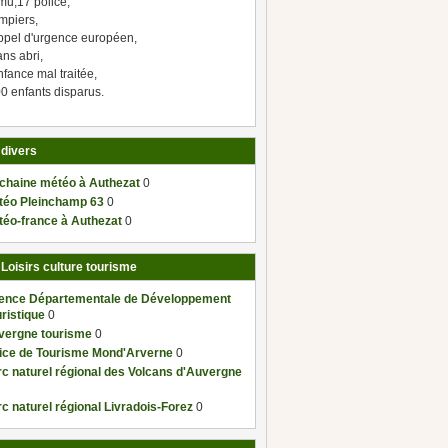
mu,17 police,
mpiers,
ppel d'urgence européen,
ns abri,
fance mal traitée,
0 enfants disparus.
 divers
 chaine météo à Authezat
0
téo Pleinchamp 63
0
téo-france à Authezat
0
 Loisirs culture tourisme
ence Départementale de Développement
ristique
0
vergne tourisme
0
fice de Tourisme Mond'Arverne
0
c naturel régional des Volcans d'Auvergne
c naturel régional Livradois-Forez
0