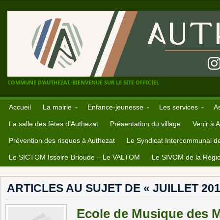
COMMUNE D'AUTHEZAT, BIENVENUE SUR LE SITE OFFICIEL
Accueil
La mairie
Enfance-jeunesse
Les services
A
La salle des fêtes d’Authezat
Présentation du village
Venir à 
Prévention des risques à Authezat
Le Syndicat Intercommunal d
Le SICTOM Issoire-Brioude – Le VALTOM
Le SIVOM de la Régio
ARTICLES AU SUJET DE « JUILLET 201
Ecole de Musique des M