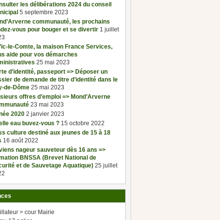
sulter les délibérations 2024 du conseil
nicipal
5 septembre 2023
nd’Arverne communauté, les prochains
dez-vous pour bouger et se divertir
1 juillet
23
ic-le-Comte, la maison France Services,
us aide pour vos démarches
inistratives
25 mai 2023
te d’identité, passeport => Déposer un
sier de demande de titre d’identité dans le
y-de-Dôme
25 mai 2023
sieurs offres d’emploi => Mond’Arverne
mmunauté
23 mai 2023
née 2020
2 janvier 2023
elle eau buvez-vous ?
15 octobre 2022
s culture destiné aux jeunes de 15 à 18
s
16 août 2022
viens nageur sauveteur dès 16 ans =>
rmation BNSSA (Brevet National de
urité et de Sauvetage Aquatique)
25 juillet
22
nces
illateur > cour Mairie