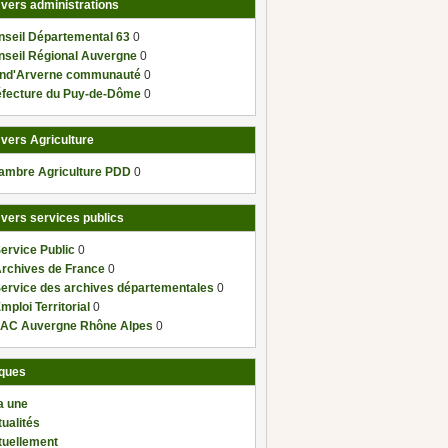
 vers administrations
nseil Départemental 63
0
nseil Régional Auvergne
0
nd'Arverne communauté
0
éfecture du Puy-de-Dôme
0
 vers Agriculture
ambre Agriculture PDD
0
 vers services publics
ervice Public
0
Archives de France
0
Service des archives départementales
0
mploi Territorial
0
AC Auvergne Rhône Alpes
0
ques
a une
ualités
tuellement