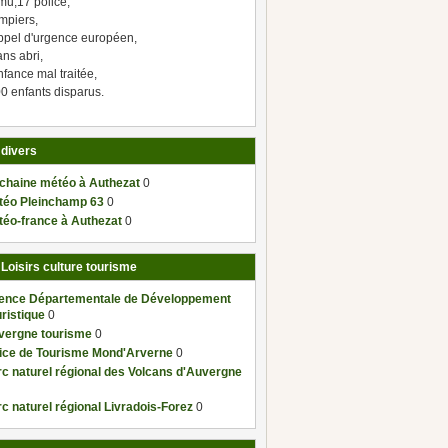
mu,17 police,
mpiers,
ppel d'urgence européen,
ns abri,
fance mal traitée,
0 enfants disparus.
 divers
 chaine météo à Authezat
0
téo Pleinchamp 63
0
téo-france à Authezat
0
 Loisirs culture tourisme
ence Départementale de Développement
ristique
0
vergne tourisme
0
fice de Tourisme Mond'Arverne
0
c naturel régional des Volcans d'Auvergne
c naturel régional Livradois-Forez
0