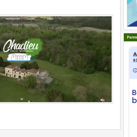
Panne
ger