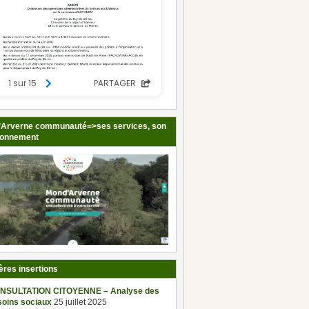
Arverne communauté=>ses services, son
ionnement
ères insertions
NSULTATION CITOYENNE – Analyse des
soins sociaux
25 juillet 2025