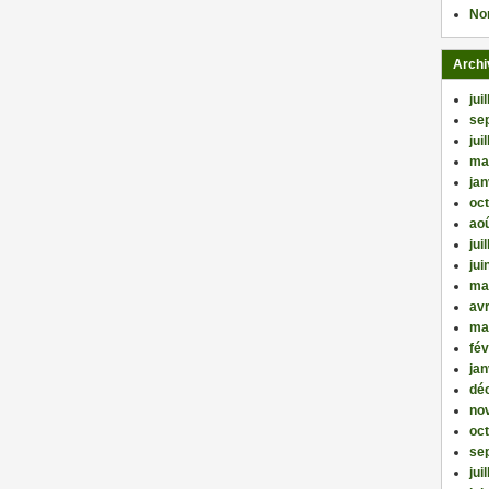
No
Archi
jui
se
jui
ma
jan
oc
ao
jui
jui
ma
avr
ma
fév
jan
dé
no
oc
se
jui