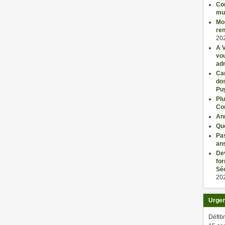
Con
mu
Mo
ren
20
A V
vo
adm
Car
dos
Pu
Plu
Co
An
Qu
Pas
an
De
fo
Séc
20
Urge
Défibr