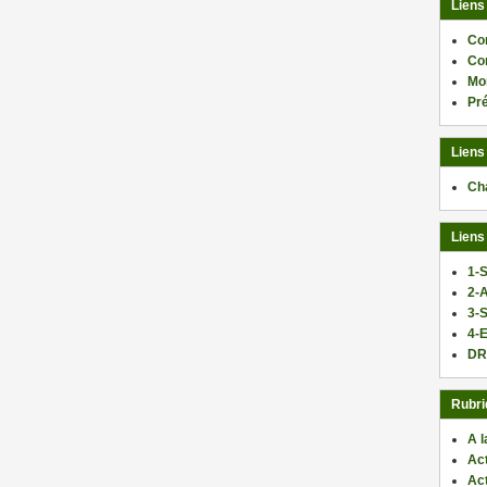
Liens
Co
Co
Mo
Pr
Liens
Ch
Liens
1-S
2-
3-
4-E
DR
Rubri
A l
Act
Ac