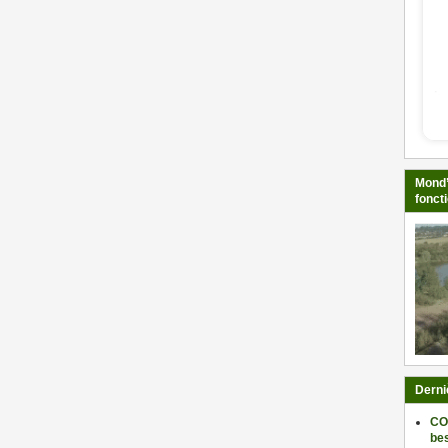
Mond’
fonct
Derni
CO
be