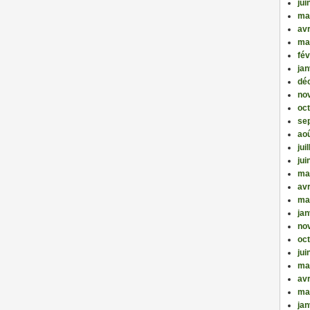
jui
ma
avr
ma
fév
jan
dé
no
oc
se
ao
jui
jui
ma
avr
ma
jan
no
oc
jui
ma
avr
ma
jan