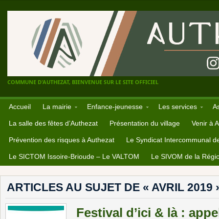
COMMUNE D'AUTHEZAT, BIENVENUE SUR LE SITE OFFICIEL
Accueil
La mairie
Enfance-jeunesse
Les services
A
La salle des fêtes d’Authezat
Présentation du village
Venir à 
Prévention des risques à Authezat
Le Syndicat Intercommunal d
Le SICTOM Issoire-Brioude – Le VALTOM
Le SIVOM de la Régio
ARTICLES AU SUJET DE « AVRIL 2019 
Festival d’ici & là : app