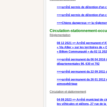
>>>arrêté permis de détention d’un c
>>>arrêté permis de détention d’un 
>>>Chiens dangereux => la réglemen
Circulation-stationnement-occup
Réglementation
08 12 2021 => Arrêté permanent n°AT2
« Via Allier » sur les territoires d
« Billom Communauté » du 02 11 20
>>>arrêté permanent du 06 04 2016 in
départementales 96, 630 et 792
>>>arrêté permanent du 22 09 2011 d
>>>arrêté permanent du 26 01 2012 ré
atmosphérique
Circulation et stationnement
04 09 2023 => Arrêté municipal de ci
les véhicules et piétons, 27 rue de la