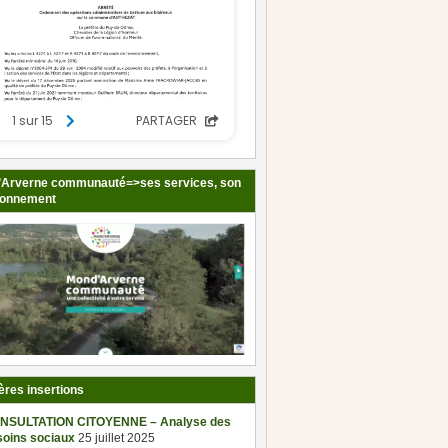
Arverne communauté=>ses services, son
ionnement
ères insertions
NSULTATION CITOYENNE – Analyse des
soins sociaux
25 juillet 2025