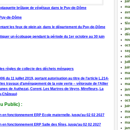
jui
ma
t plaquette brûlage de végétaux dans le Puy-de-Dôme
avr
e Puy-de-Dôme
ma
fév
ntant les feux de plein air, dans le département du Puy-de-Dôme
jan
dé
atiquer un écobuage pendant la période du 1er octobre au 30 juin
no
oc
se
ao
jui
jui
 les règles de collecte des déchets ménagers
ma
avr
du 11 juillet 2019, portant autorisation au titre de l’article L.214-
les travaux d’aménagement de la voie verte – véloroute de l’Allier
ma
unes de Authezat, Corent, Les Martres-de-Veyre, Mirefleurs, La
jan
du-Château)
no
oc
 Public) :
jui
ma
en en fonctionnement ERP Ecole maternelle, jusqu’au 02 02 2027
avr
ma
en en fonctionnement ERP Salle des fêtes, jusqu’au 02 02 2027
jan