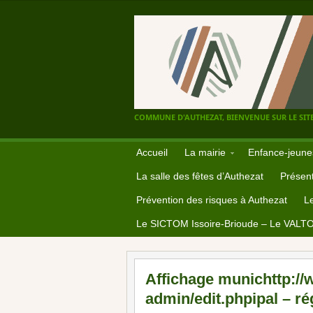
COMMUNE D'AUTHEZAT, BIENVENUE SUR LE SITE
Accueil
La mairie
Enfance-jeune
La salle des fêtes d’Authezat
Présent
Prévention des risques à Authezat
L
Le SICTOM Issoire-Brioude – Le VALT
Affichage munichttp://
admin/edit.phpipal – r