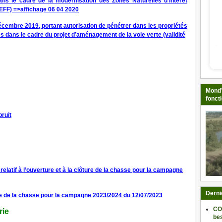
ans le cadre de la modernisation des Zones Naturelles d’Intérêt
IEFF) =>affichage 06 04 2020
cembre 2019, portant autorisation de pénétrer dans les propriétés
és dans le cadre du projet d’aménagement de la voie verte (validité
Mond’
fonct
ruit
latif à l’ouverture et à la clôture de la chasse pour la campagne
Derni
re de la chasse pour la campagne 2023/2024 du 12/07/2023
CO
rie
be