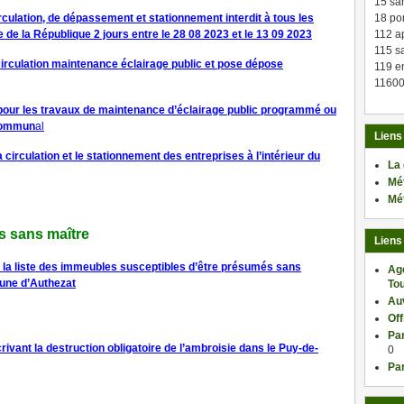
15 sa
18 po
rculation, de dépassement et stationnement interdit à tous les
112 a
e de la République 2 jours entre le 28 08 2023 et le 13 09 2023
115 sa
irculation maintenance éclairage public et pose dépose
119 en
11600
pour les travaux de maintenance d’éclairage public programmé ou
 commun
al
Liens
irculation et le stationnement des entreprises à l’intérieur du
La
Mé
Mé
s sans maître
Liens
t la liste des immeubles susceptibles d’être présumés sans
Ag
mune d’Authezat
Tou
Au
Of
Par
vant la destruction obligatoire de l’ambroisie dans le Puy-de-
0
Par