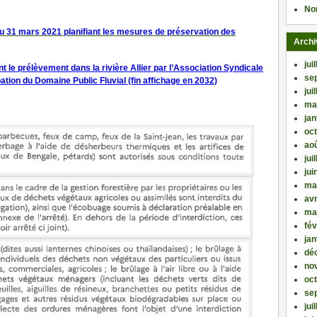
No
u 31 mars 2021 planifiant les mesures de préservation des
Archi
jui
t le prélèvement dans la rivière Allier par l’Association Syndicale
se
tion du Domaine Public Fluvial (fin affichage en 2032)
jui
ma
jan
oc
ao
jui
jui
ma
avr
ma
fév
jan
dé
no
oc
se
jui