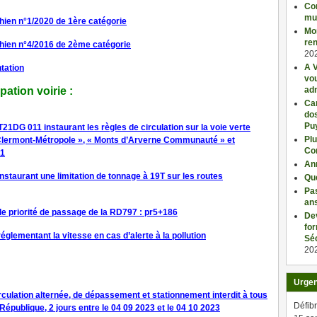
Con
mu
hien n°1/2020 de 1ère catégorie
Mo
ren
chien n°4/2016 de 2ème catégorie
20
A V
tation
vo
adm
ation voirie :
Car
dos
Pu
1DG 011 instaurant les règles de circulation sur la voie verte
Plu
e « Clermont-Métropole », « Monts d’Arverne Communauté » et
Co
21
An
staurant une limitation de tonnage à 19T sur les routes
Qu
Pas
an
e priorité de passage de la RD797 : pr5+186
De
fo
glementant la vitesse en cas d’alerte à la pollution
Séc
20
Urge
rculation alternée, de dépassement et stationnement interdit à tous
Défibr
 République, 2 jours entre le 04 09 2023 et le 04 10 2023