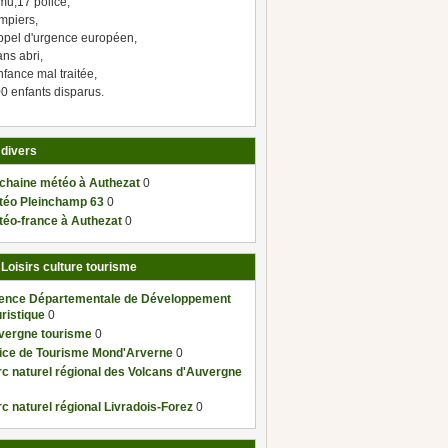
mu,17 police,
mpiers,
ppel d'urgence européen,
ns abri,
fance mal traitée,
0 enfants disparus.
 divers
 chaine météo à Authezat
0
téo Pleinchamp 63
0
téo-france à Authezat
0
 Loisirs culture tourisme
ence Départementale de Développement
ristique
0
vergne tourisme
0
fice de Tourisme Mond'Arverne
0
c naturel régional des Volcans d'Auvergne
c naturel régional Livradois-Forez
0