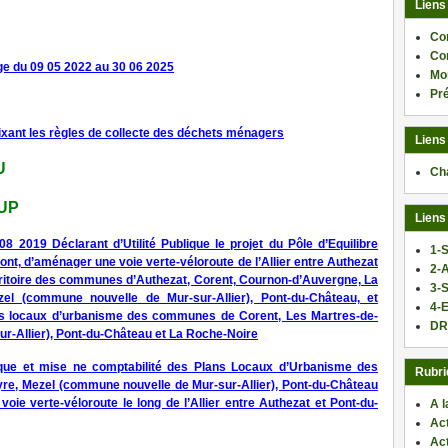
Liens
Co
Co
ge du 09 05 2022 au 30 06 2025
Mo
Pr
ixant les règles de collecte des déchets ménagers
Liens
U
Ch
DUP
Liens
8 2019 Déclarant d’Utilité Publique le projet du Pôle d’Equilibre
1-S
ont, d’aménager une voie verte-véloroute de l’Allier entre Authezat
2-
erritoire des communes d’Authezat, Corent, Cournon-d’Auvergne, La
3-
el (commune nouvelle de Mur-sur-Allier), Pont-du-Château, et
4-E
ns locaux d’urbanisme des communes de Corent, Les Martres-de-
DR
r-Allier), Pont-du-Château et La Roche-Noire
lique et mise ne comptabilité des Plans Locaux d’Urbanisme des
Rubri
e, Mezel (commune nouvelle de Mur-sur-Allier), Pont-du-Château
ie verte-véloroute le long de l’Allier entre Authezat et Pont-du-
A l
Act
Ac