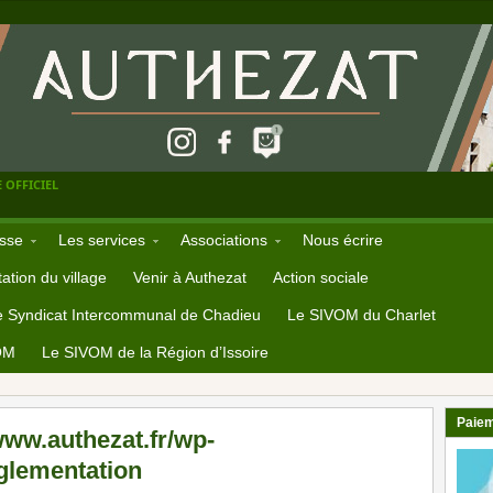
 OFFICIEL
sse
Les services
Associations
Nous écrire
ation du village
Venir à Authezat
Action sociale
e Syndicat Intercommunal de Chadieu
Le SIVOM du Charlet
OM
Le SIVOM de la Région d’Issoire
Paiem
www.authezat.fr/wp-
églementation