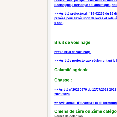
réaliser des prospections naturalistes d
Ecologique, Floristique et Faunistique (ZN
>>>Arrêté préfectoral n°19-02259 du 19 dé
privées pour l’exécution de levés et relev
5 ans)
Bruit de voisinage
>>>Le bruit de voisinage
>>>Arrêtés préfectoraux réglementant le b
Calamité agricole
Chasse :
=> Arrêté n°20230979 du 12/07/2023 2023 re
2023/2024
=> Avis annuel d’ouverture et de fermetu
Chiens de 1ère ou 2ème catégo
Permis de détention