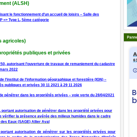
ement (ALSH)
ant le fonctionnement d’un accueil de loisirs – Salle des
P => Type L, 5ème catégorie
Panne
s agricoles)
propriétés publiques et privées
250, autorisant l’ouverture de travaux de remaniement du cadastre
 mars 2022
 l’institut de l’information géographique et forestière (IGN) –
és publiques et privées 30 11 2021 à 29 11 2026
de pénétrer dans les propriétés privées – voie verte du 28/04/2021
 portant autorisation de pénétrer dans les propriété privées pour
de vérifier la présence avérée des milieux humides dans le cadre
des Eaux (SAGE) Allier Aval
ortant autorisation de pénétrer sur les propriétés privées pour