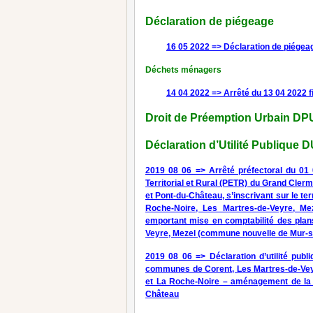
Déclaration de piégeage
16 05 2022 => Déclaration de piégea
Déchets ménagers
14 04 2022 => Arrêté du 13 04 2022 f
Droit de Préemption Urbain DP
Déclaration d’Utilité Publique 
2019 08 06 => Arrêté préfectoral du 01 0
Territorial et Rural (PETR) du Grand Clerm
et Pont-du-Château, s’inscrivant sur le t
Roche-Noire, Les Martres-de-Veyre, Mez
emportant mise en comptabilité des pla
Veyre, Mezel (commune nouvelle de Mur-su
2019 08 06 => Déclaration d’utilité pub
communes de Corent, Les Martres-de-Veyr
et La Roche-Noire – aménagement de la vo
Château