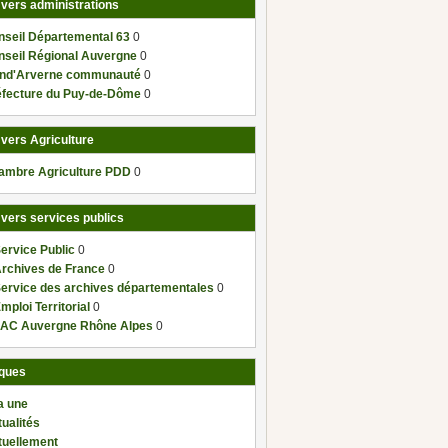
 vers administrations
nseil Départemental 63
0
nseil Régional Auvergne
0
nd'Arverne communauté
0
éfecture du Puy-de-Dôme
0
 vers Agriculture
ambre Agriculture PDD
0
 vers services publics
ervice Public
0
Archives de France
0
Service des archives départementales
0
mploi Territorial
0
AC Auvergne Rhône Alpes
0
ques
a une
ualités
tuellement