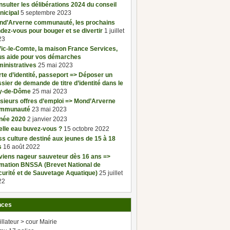
sulter les délibérations 2024 du conseil
nicipal
5 septembre 2023
nd’Arverne communauté, les prochains
dez-vous pour bouger et se divertir
1 juillet
23
ic-le-Comte, la maison France Services,
us aide pour vos démarches
inistratives
25 mai 2023
te d’identité, passeport => Déposer un
sier de demande de titre d’identité dans le
y-de-Dôme
25 mai 2023
sieurs offres d’emploi => Mond’Arverne
mmunauté
23 mai 2023
née 2020
2 janvier 2023
elle eau buvez-vous ?
15 octobre 2022
s culture destiné aux jeunes de 15 à 18
s
16 août 2022
viens nageur sauveteur dès 16 ans =>
rmation BNSSA (Brevet National de
urité et de Sauvetage Aquatique)
25 juillet
22
nces
illateur > cour Mairie