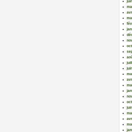
jui
ma
avr
ma
fév
jan
dé
no
oc
se
ao
jui
jui
ma
avr
ma
jan
no
oc
jui
ma
avr
ma
jan