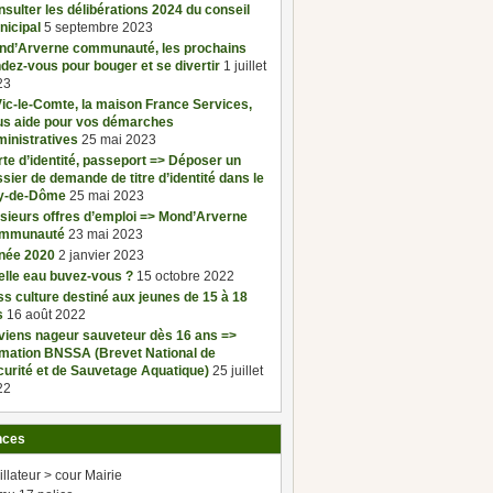
sulter les délibérations 2024 du conseil
nicipal
5 septembre 2023
nd’Arverne communauté, les prochains
dez-vous pour bouger et se divertir
1 juillet
23
ic-le-Comte, la maison France Services,
us aide pour vos démarches
inistratives
25 mai 2023
te d’identité, passeport => Déposer un
sier de demande de titre d’identité dans le
y-de-Dôme
25 mai 2023
sieurs offres d’emploi => Mond’Arverne
mmunauté
23 mai 2023
née 2020
2 janvier 2023
elle eau buvez-vous ?
15 octobre 2022
s culture destiné aux jeunes de 15 à 18
s
16 août 2022
viens nageur sauveteur dès 16 ans =>
rmation BNSSA (Brevet National de
urité et de Sauvetage Aquatique)
25 juillet
22
nces
illateur > cour Mairie