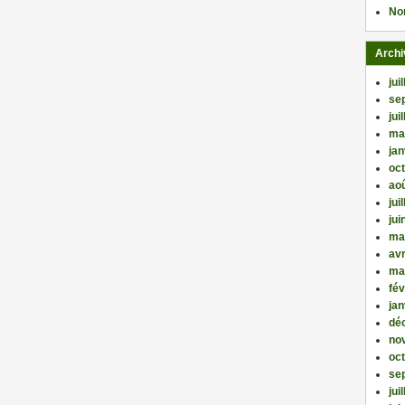
No
Archi
jui
se
jui
ma
jan
oc
ao
jui
jui
ma
avr
ma
fév
jan
dé
no
oc
se
jui