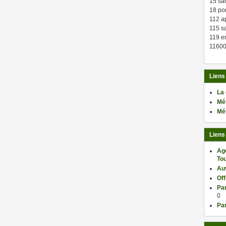
15 sa
18 po
112 a
115 sa
119 en
11600
Liens
La
Mé
Mé
Liens
Ag
Tou
Au
Of
Par
0
Par