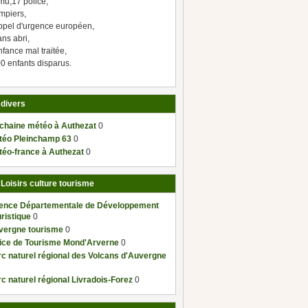
mu,17 police,
mpiers,
ppel d'urgence européen,
ns abri,
fance mal traitée,
0 enfants disparus.
 divers
 chaine météo à Authezat
0
téo Pleinchamp 63
0
téo-france à Authezat
0
 Loisirs culture tourisme
ence Départementale de Développement
ristique
0
vergne tourisme
0
fice de Tourisme Mond'Arverne
0
c naturel régional des Volcans d'Auvergne
c naturel régional Livradois-Forez
0