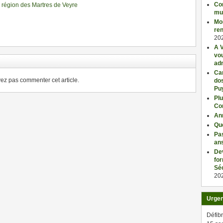
Con
 région des Martres de Veyre
mu
ger
Mo
ren
20
A V
vo
adm
Car
z pas commenter cet article.
dos
Pu
Plu
Co
An
Qu
Pas
an
De
fo
Séc
20
Urge
Défibr