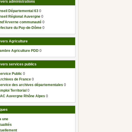
 vers administrations
nseil Départemental 63
0
nseil Régional Auvergne
0
nd'Arverne communauté
0
éfecture du Puy-de-Dôme
0
 vers Agriculture
ambre Agriculture PDD
0
 vers services publics
ervice Public
0
Archives de France
0
Service des archives départementales
0
mploi Territorial
0
AC Auvergne Rhône Alpes
0
ques
a une
ualités
tuellement