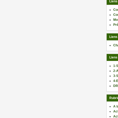
Liens
Co
Co
Mo
Pr
Liens
Ch
Liens
1-S
2-
3-
4-E
DR
Rubri
A l
Act
Ac