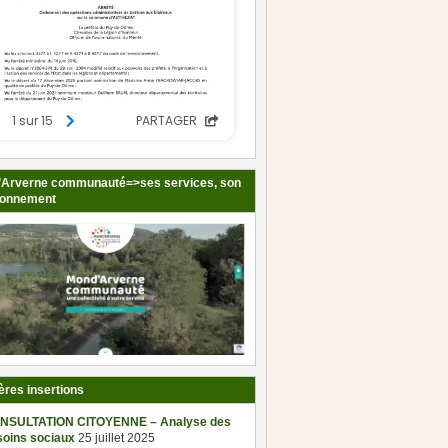
Arverne communauté=>ses services, son
ionnement
ères insertions
NSULTATION CITOYENNE – Analyse des
soins sociaux
25 juillet 2025