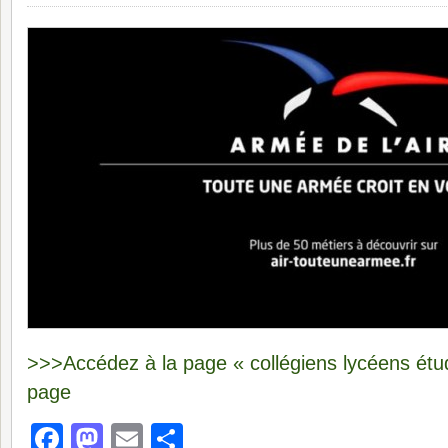
>>>Accédez à la page « collégiens lycéens étud
page
Facebook
Mastodon
Email
Partager