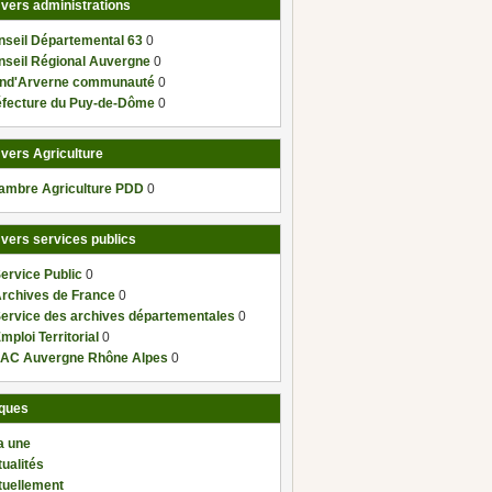
 vers administrations
nseil Départemental 63
0
nseil Régional Auvergne
0
nd'Arverne communauté
0
éfecture du Puy-de-Dôme
0
 vers Agriculture
ambre Agriculture PDD
0
 vers services publics
ervice Public
0
Archives de France
0
Service des archives départementales
0
mploi Territorial
0
AC Auvergne Rhône Alpes
0
ques
a une
ualités
tuellement