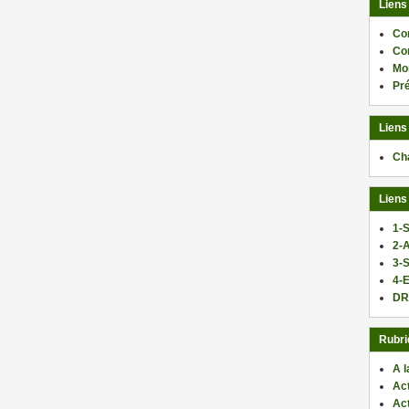
Liens
Co
Co
Mo
Pr
Liens
Ch
Liens
1-S
2-
3-
4-E
DR
Rubri
A l
Act
Ac