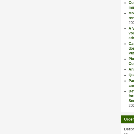
Con
mu
Mo
ren
20
A V
vo
adm
Car
dos
Pu
Plu
Co
An
Qu
Pas
an
De
fo
Séc
20
Urge
Défibr