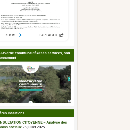
Arverne communauté=>ses services, son
ionnement
ères insertions
NSULTATION CITOYENNE – Analyse des
soins sociaux
25 juillet 2025