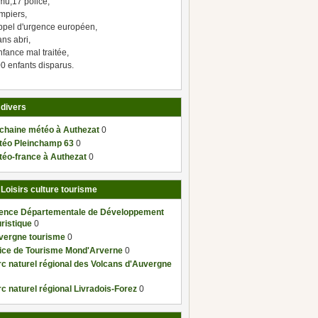
mu,17 police,
mpiers,
ppel d'urgence européen,
ns abri,
fance mal traitée,
0 enfants disparus.
 divers
 chaine météo à Authezat
0
téo Pleinchamp 63
0
téo-france à Authezat
0
 Loisirs culture tourisme
ence Départementale de Développement
ristique
0
vergne tourisme
0
fice de Tourisme Mond'Arverne
0
c naturel régional des Volcans d'Auvergne
c naturel régional Livradois-Forez
0