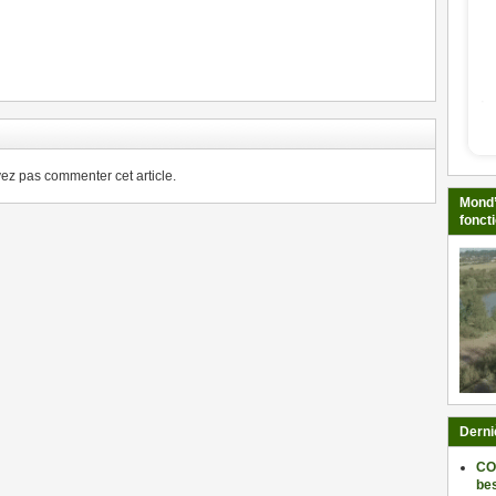
ger
z pas commenter cet article.
Mond’
fonct
Derni
CO
be