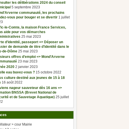
sulter les délibérations 2024 du conseil
nicipal
5 septembre 2023
nd’Arverne communauté, les prochains
dez-vous pour bouger et se divertir
1 juillet
23
ic-le-Comte, la maison France Services,
us aide pour vos démarches
inistratives
25 mai 2023
te d’identité, passeport => Déposer un
sier de demande de titre d’identité dans le
y-de-Dôme
25 mai 2023
sieurs offres d’emploi => Mond’Arverne
mmunauté
23 mai 2023
née 2020
2 janvier 2023
elle eau buvez-vous ?
15 octobre 2022
s culture destiné aux jeunes de 15 à 18
s
16 août 2022
viens nageur sauveteur dès 16 ans =>
rmation BNSSA (Brevet National de
urité et de Sauvetage Aquatique)
25 juillet
22
nces
illateur > cour Mairie