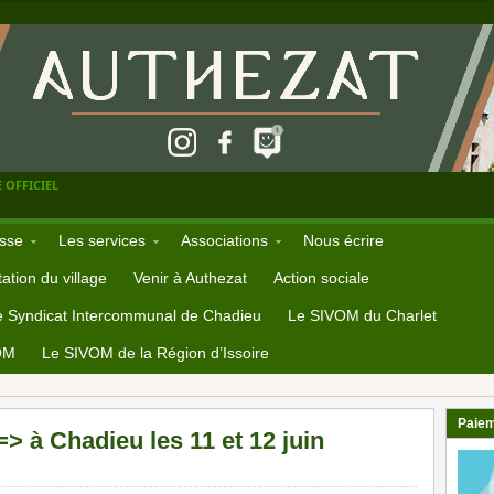
 OFFICIEL
sse
Les services
Associations
Nous écrire
ation du village
Venir à Authezat
Action sociale
e Syndicat Intercommunal de Chadieu
Le SIVOM du Charlet
OM
Le SIVOM de la Région d’Issoire
Paiem
 => à Chadieu les 11 et 12 juin