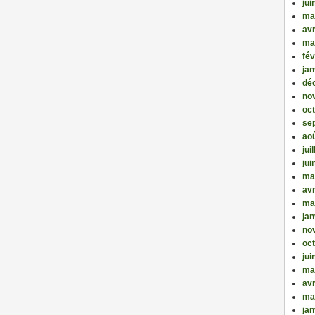
jui
ma
avr
ma
fév
jan
dé
no
oc
se
ao
jui
jui
ma
avr
ma
jan
no
oc
jui
ma
avr
ma
jan