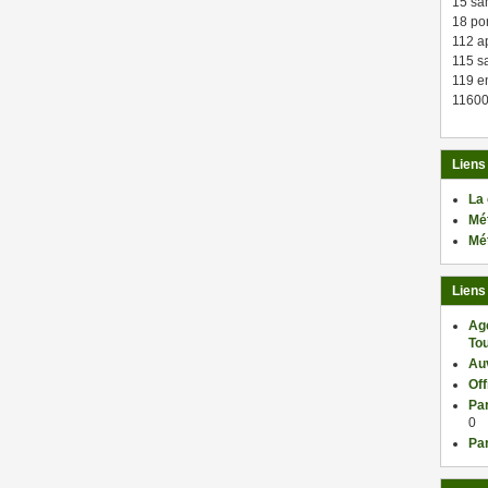
15 sa
18 po
112 a
115 sa
119 en
11600
Liens
La
Mé
Mé
Liens
Ag
Tou
Au
Of
Par
0
Par