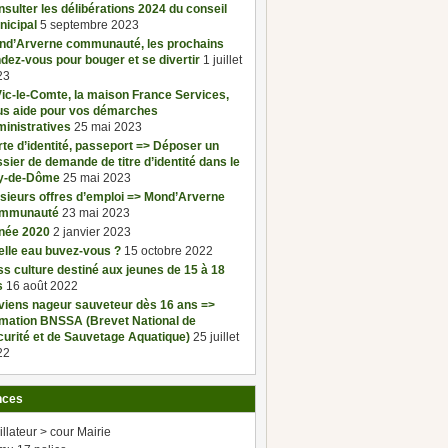
sulter les délibérations 2024 du conseil
nicipal
5 septembre 2023
nd’Arverne communauté, les prochains
dez-vous pour bouger et se divertir
1 juillet
23
ic-le-Comte, la maison France Services,
us aide pour vos démarches
inistratives
25 mai 2023
te d’identité, passeport => Déposer un
sier de demande de titre d’identité dans le
y-de-Dôme
25 mai 2023
sieurs offres d’emploi => Mond’Arverne
mmunauté
23 mai 2023
née 2020
2 janvier 2023
elle eau buvez-vous ?
15 octobre 2022
s culture destiné aux jeunes de 15 à 18
s
16 août 2022
viens nageur sauveteur dès 16 ans =>
rmation BNSSA (Brevet National de
urité et de Sauvetage Aquatique)
25 juillet
22
nces
illateur > cour Mairie