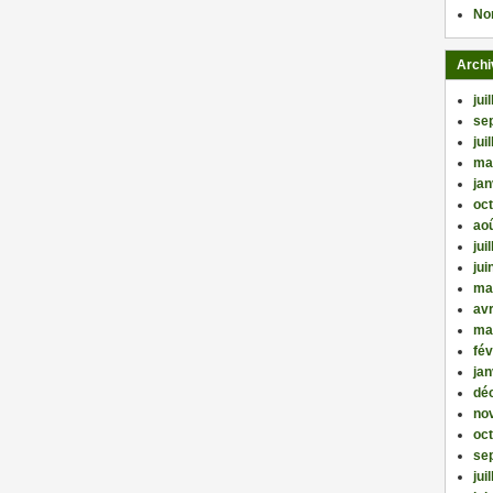
No
Archi
jui
se
jui
ma
jan
oc
ao
jui
jui
ma
avr
ma
fév
jan
dé
no
oc
se
jui