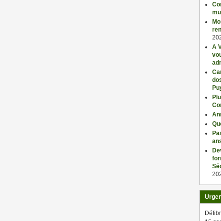
Con
mu
Mo
ren
20
A V
vo
adm
Car
dos
Pu
Plu
Co
An
Qu
Pas
an
De
fo
Séc
20
Urge
Défibr