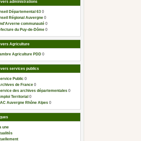
 vers administrations
nseil Départemental 63
0
nseil Régional Auvergne
0
nd'Arverne communauté
0
éfecture du Puy-de-Dôme
0
 vers Agriculture
ambre Agriculture PDD
0
 vers services publics
ervice Public
0
Archives de France
0
Service des archives départementales
0
mploi Territorial
0
AC Auvergne Rhône Alpes
0
ques
a une
ualités
tuellement