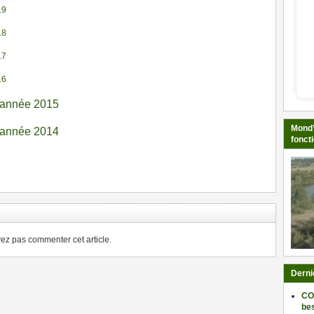
19
18
17
16
M année 2015
Mond’
M année 2014
fonct
ger
z pas commenter cet article.
Derni
CO
be