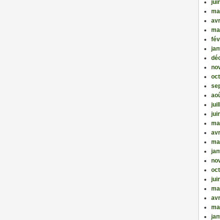
jui
ma
avr
ma
fév
jan
dé
no
oc
se
ao
jui
jui
ma
avr
ma
jan
no
oc
jui
ma
avr
ma
jan