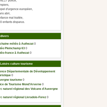
mu,17 police,
mpiers,
ppel d'urgence européen,
ns abri,
fance mal traitée,
0 enfants disparus.
 divers
 chaine météo à Authezat
0
téo Pleinchamp 63
0
téo-france à Authezat
0
 Loisirs culture tourisme
ence Départementale de Développement
ristique
0
vergne tourisme
0
fice de Tourisme Mond'Arverne
0
c naturel régional des Volcans d'Auvergne
c naturel régional Livradois-Forez
0