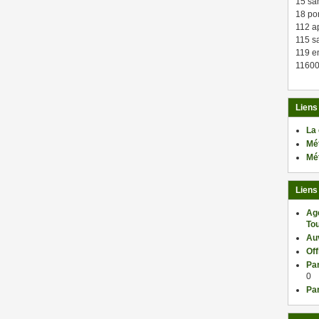
15 sa
18 po
112 a
115 sa
119 en
11600
Liens
La
Mé
Mé
Liens
Ag
Tou
Au
Of
Par
0
Par