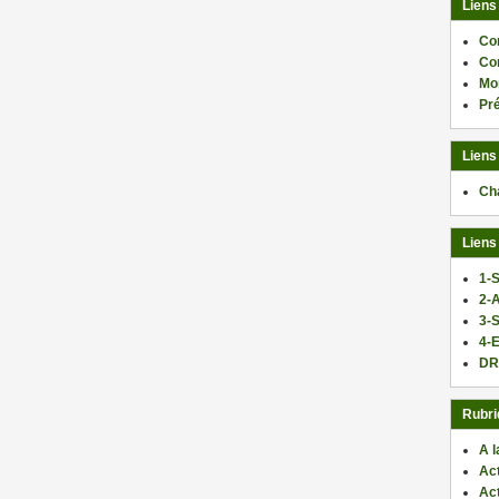
Liens
Co
Co
Mo
Pr
Liens
Ch
Liens
1-S
2-
3-
4-E
DR
Rubri
A l
Act
Ac