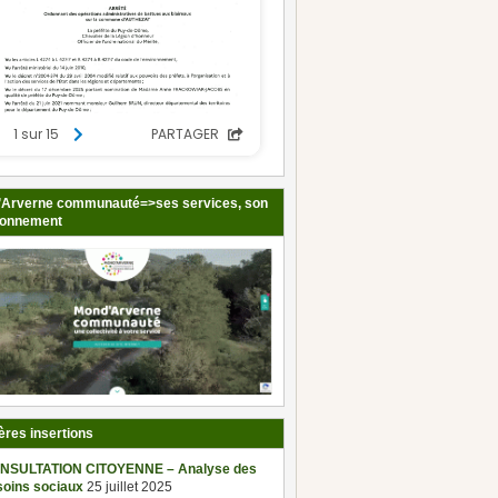
Arverne communauté=>ses services, son
ionnement
ères insertions
NSULTATION CITOYENNE – Analyse des
soins sociaux
25 juillet 2025