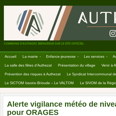
COMMUNE D'AUTHEZAT, BIENVENUE SUR LE SITE OFFICIEL
Accueil
La mairie
Enfance-jeunesse
Les services
A
La salle des fêtes d’Authezat
Présentation du village
Venir à 
Prévention des risques à Authezat
Le Syndicat Intercommunal d
Le SICTOM Issoire-Brioude – Le VALTOM
Le SIVOM de la Régio
Alerte vigilance météo de ni
pour ORAGES