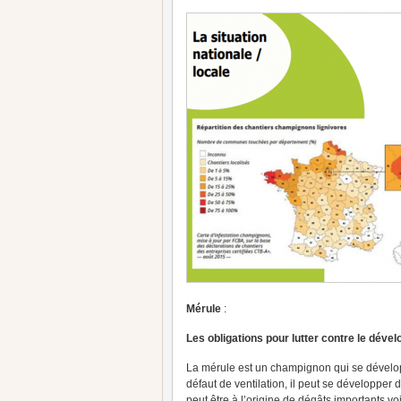
Mérule
:
Les obligations pour lutter contre le déve
La mérule est un champignon qui se dévelop
défaut de ventilation, il peut se développer 
peut être à l’origine de dégâts importants voi