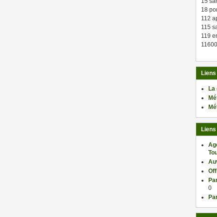
15 sa
18 po
112 a
115 sa
119 en
11600
Liens
La
Mé
Mé
Liens
Ag
Tou
Au
Of
Par
0
Par