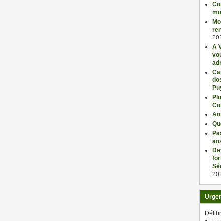
Con
mu
Mo
ren
20
A V
vo
adm
Car
dos
Pu
Plu
Co
An
Qu
Pas
an
De
fo
Séc
20
Urge
Défibr