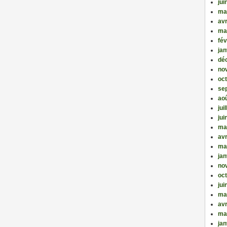
jui
ma
avr
ma
fév
jan
dé
no
oc
se
ao
jui
jui
ma
avr
ma
jan
no
oc
jui
ma
avr
ma
jan