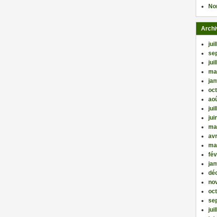
No
Archi
jui
se
jui
ma
jan
oc
ao
jui
jui
ma
avr
ma
fév
jan
dé
no
oc
se
jui