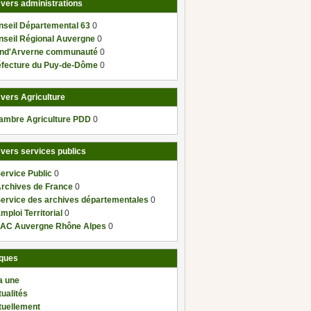
 vers administrations
nseil Départemental 63
0
nseil Régional Auvergne
0
nd'Arverne communauté
0
éfecture du Puy-de-Dôme
0
 vers Agriculture
ambre Agriculture PDD
0
 vers services publics
ervice Public
0
Archives de France
0
Service des archives départementales
0
mploi Territorial
0
AC Auvergne Rhône Alpes
0
ques
a une
ualités
tuellement