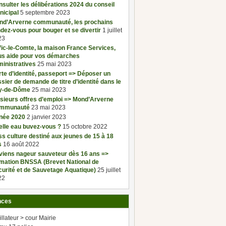
sulter les délibérations 2024 du conseil
nicipal
5 septembre 2023
nd’Arverne communauté, les prochains
dez-vous pour bouger et se divertir
1 juillet
23
ic-le-Comte, la maison France Services,
us aide pour vos démarches
inistratives
25 mai 2023
te d’identité, passeport => Déposer un
sier de demande de titre d’identité dans le
y-de-Dôme
25 mai 2023
sieurs offres d’emploi => Mond’Arverne
mmunauté
23 mai 2023
née 2020
2 janvier 2023
elle eau buvez-vous ?
15 octobre 2022
s culture destiné aux jeunes de 15 à 18
s
16 août 2022
viens nageur sauveteur dès 16 ans =>
rmation BNSSA (Brevet National de
urité et de Sauvetage Aquatique)
25 juillet
22
nces
illateur > cour Mairie