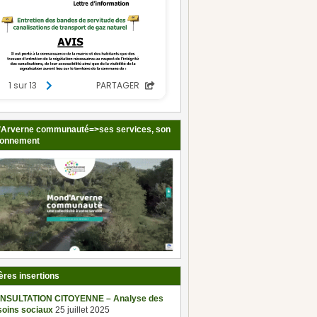
Arverne communauté=>ses services, son
ionnement
ères insertions
NSULTATION CITOYENNE – Analyse des
soins sociaux
25 juillet 2025