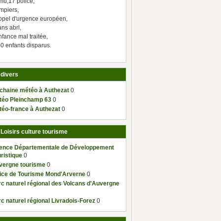
mu,17 police,
mpiers,
ppel d'urgence européen,
ns abri,
fance mal traitée,
0 enfants disparus.
 divers
 chaine météo à Authezat
0
téo Pleinchamp 63
0
téo-france à Authezat
0
 Loisirs culture tourisme
ence Départementale de Développement
ristique
0
vergne tourisme
0
fice de Tourisme Mond'Arverne
0
c naturel régional des Volcans d'Auvergne
c naturel régional Livradois-Forez
0