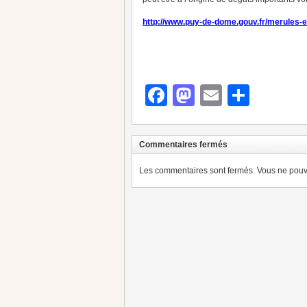
http://www.puy-de-dome.gouv.fr/merules-e
Facebook
Mastodon
Email
Parta
Commentaires fermés
Les commentaires sont fermés. Vous ne pouve