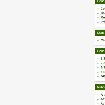
Liens
Co
Co
Mo
Pr
Liens
Ch
Liens
1-S
2-
3-
4-E
DR
Rubri
A l
Act
Ac