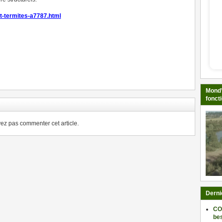
t-termites-a7787.html
ger
Mond’
fonct
z pas commenter cet article.
Derni
CO
be