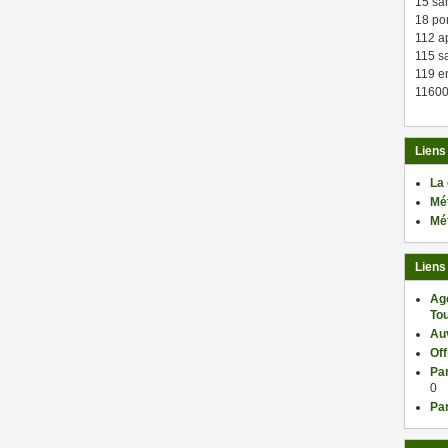
15 sa
18 po
112 a
115 sa
119 en
11600
Liens
La
Mé
Mé
Liens
Ag
Tou
Au
Of
Par
0
Par