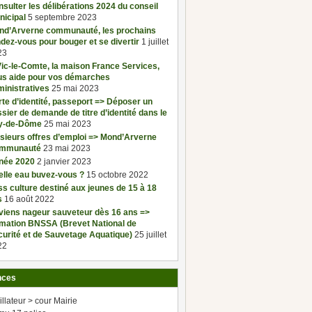
sulter les délibérations 2024 du conseil
nicipal
5 septembre 2023
nd’Arverne communauté, les prochains
dez-vous pour bouger et se divertir
1 juillet
23
ic-le-Comte, la maison France Services,
us aide pour vos démarches
inistratives
25 mai 2023
te d’identité, passeport => Déposer un
sier de demande de titre d’identité dans le
y-de-Dôme
25 mai 2023
sieurs offres d’emploi => Mond’Arverne
mmunauté
23 mai 2023
née 2020
2 janvier 2023
elle eau buvez-vous ?
15 octobre 2022
s culture destiné aux jeunes de 15 à 18
s
16 août 2022
viens nageur sauveteur dès 16 ans =>
rmation BNSSA (Brevet National de
urité et de Sauvetage Aquatique)
25 juillet
22
nces
illateur > cour Mairie