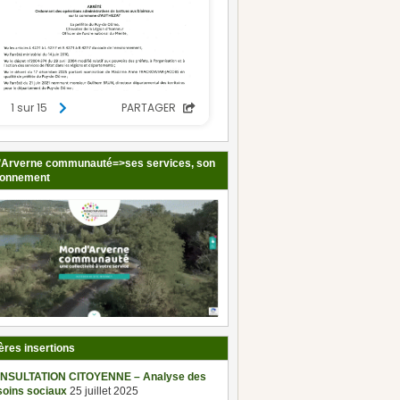
Arverne communauté=>ses services, son
ionnement
ères insertions
NSULTATION CITOYENNE – Analyse des
soins sociaux
25 juillet 2025