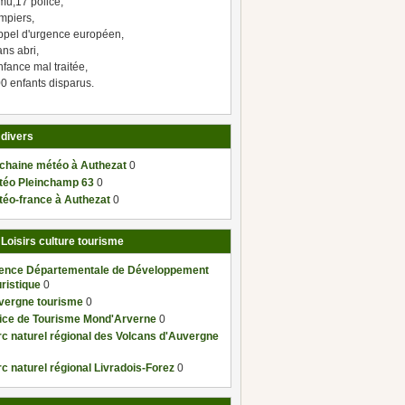
mu,17 police,
mpiers,
ppel d'urgence européen,
ns abri,
fance mal traitée,
0 enfants disparus.
 divers
 chaine météo à Authezat
0
téo Pleinchamp 63
0
téo-france à Authezat
0
 Loisirs culture tourisme
ence Départementale de Développement
ristique
0
vergne tourisme
0
fice de Tourisme Mond'Arverne
0
c naturel régional des Volcans d'Auvergne
c naturel régional Livradois-Forez
0