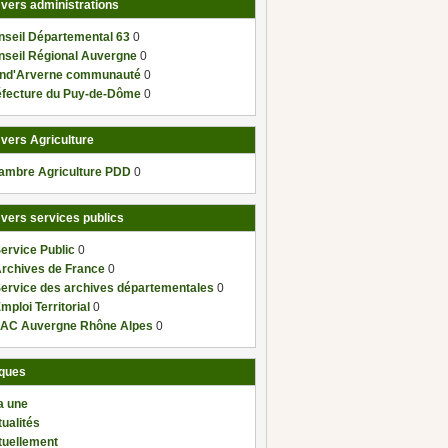
 vers administrations
nseil Départemental 63
0
nseil Régional Auvergne
0
nd'Arverne communauté
0
éfecture du Puy-de-Dôme
0
 vers Agriculture
ambre Agriculture PDD
0
 vers services publics
ervice Public
0
Archives de France
0
Service des archives départementales
0
mploi Territorial
0
AC Auvergne Rhône Alpes
0
ques
a une
ualités
tuellement