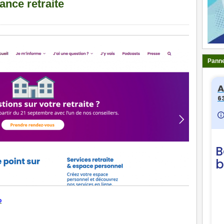
ance retraite
Panne
o
ger