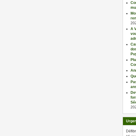
Con
mu
Mo
ren
20
A V
vo
adm
Car
dos
Pu
Plu
Co
An
Qu
Pas
an
De
fo
Séc
20
Urge
Défibr