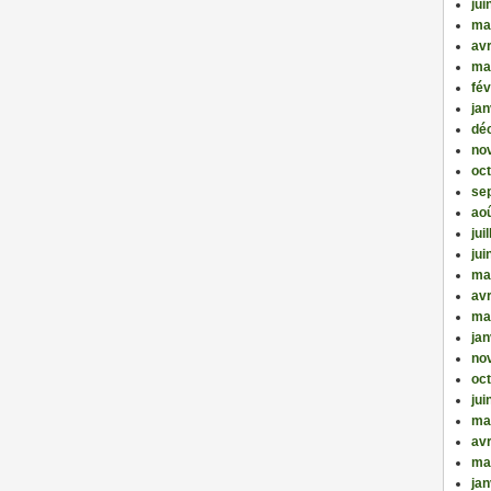
jui
ma
avr
ma
fév
jan
dé
no
oc
se
ao
jui
jui
ma
avr
ma
jan
no
oc
jui
ma
avr
ma
jan