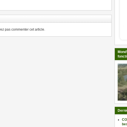
z pas commenter cet article.
Mond’
fonct
Derni
CO
be