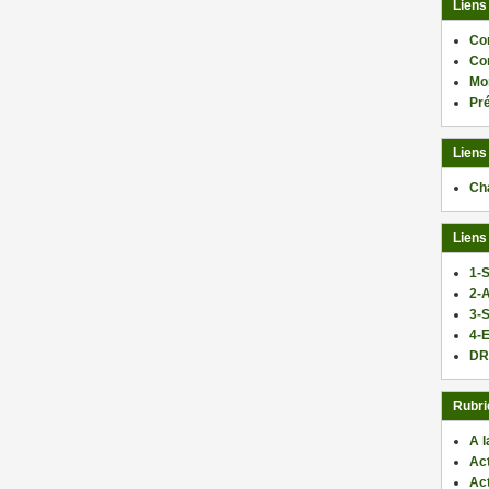
Liens
Co
Co
Mo
Pr
Liens
Ch
Liens
1-S
2-
3-
4-E
DR
Rubri
A l
Act
Ac