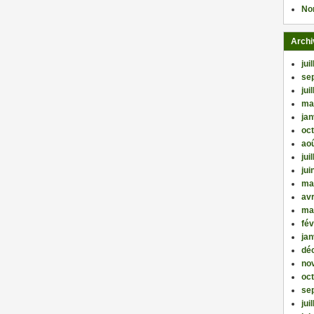
No
Archi
jui
se
jui
ma
jan
oc
ao
jui
jui
ma
avr
ma
fév
jan
dé
no
oc
se
jui