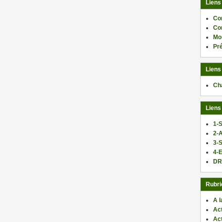
Liens
Co
Co
Mo
Pr
Liens
Ch
Liens
1-S
2-
3-
4-E
DR
Rubri
A l
Act
Ac