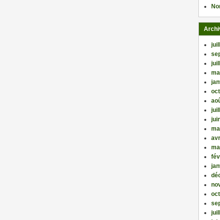
No
Archi
jui
se
jui
ma
jan
oc
ao
jui
jui
ma
avr
ma
fév
jan
dé
no
oc
se
jui