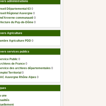
 vers administrations
nseil Départemental 63
0
nseil Régional Auvergne
0
nd'Arverne communauté
0
éfecture du Puy-de-Dôme
0
 vers Agriculture
ambre Agriculture PDD
0
 vers services publics
ervice Public
0
Archives de France
0
Service des archives départementales
0
mploi Territorial
0
AC Auvergne Rhône Alpes
0
ques
a une
ualités
tuellement