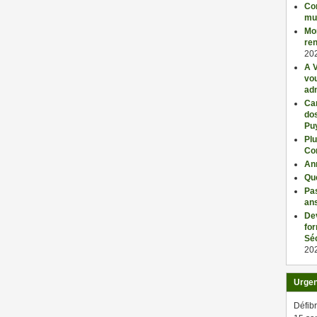
Con
mu
Mo
ren
20
A V
vo
adm
Car
dos
Pu
Plu
Co
An
Qu
Pas
an
De
fo
Séc
20
Urge
Défibr