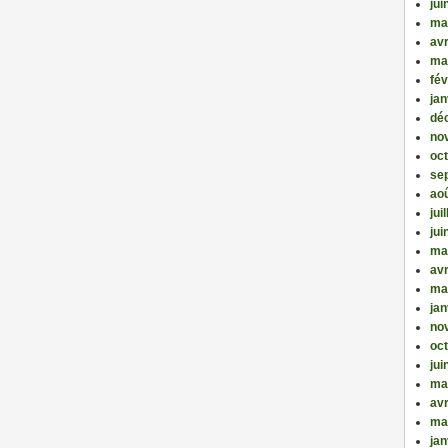
jui
ma
avr
ma
fév
jan
dé
no
oc
se
ao
jui
jui
ma
avr
ma
jan
no
oc
jui
ma
avr
ma
jan