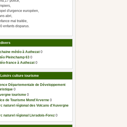
mu,17 police,
mpiers,
ppel d'urgence européen,
ns abri,
fance mal traitée,
0 enfants disparus.
 divers
 chaine météo à Authezat
0
téo Pleinchamp 63
0
téo-france à Authezat
0
 Loisirs culture tourisme
ence Départementale de Développement
ristique
0
vergne tourisme
0
fice de Tourisme Mond'Arverne
0
c naturel régional des Volcans d'Auvergne
c naturel régional Livradois-Forez
0