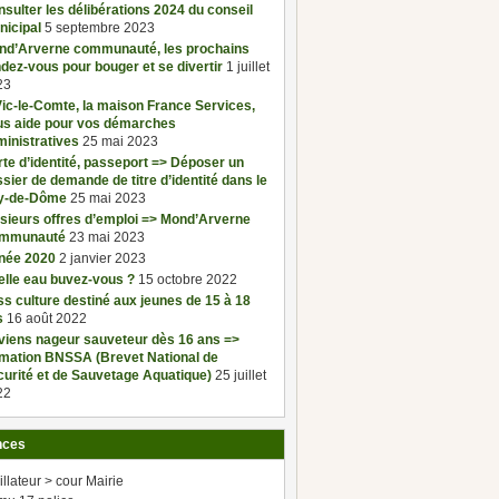
sulter les délibérations 2024 du conseil
nicipal
5 septembre 2023
nd’Arverne communauté, les prochains
dez-vous pour bouger et se divertir
1 juillet
23
ic-le-Comte, la maison France Services,
us aide pour vos démarches
inistratives
25 mai 2023
te d’identité, passeport => Déposer un
sier de demande de titre d’identité dans le
y-de-Dôme
25 mai 2023
sieurs offres d’emploi => Mond’Arverne
mmunauté
23 mai 2023
née 2020
2 janvier 2023
elle eau buvez-vous ?
15 octobre 2022
s culture destiné aux jeunes de 15 à 18
s
16 août 2022
viens nageur sauveteur dès 16 ans =>
rmation BNSSA (Brevet National de
urité et de Sauvetage Aquatique)
25 juillet
22
nces
illateur > cour Mairie