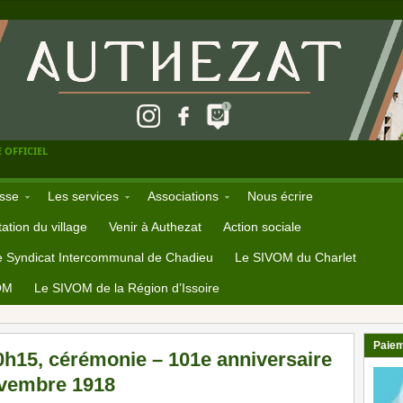
 OFFICIEL
sse
Les services
Associations
Nous écrire
ation du village
Venir à Authezat
Action sociale
e Syndicat Intercommunal de Chadieu
Le SIVOM du Charlet
OM
Le SIVOM de la Région d’Issoire
Paiem
h15, cérémonie – 101e anniversaire
ovembre 1918