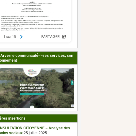
Arverne communauté=>ses services, son
ionnement
ères insertions
NSULTATION CITOYENNE – Analyse des
soins sociaux
25 juillet 2025