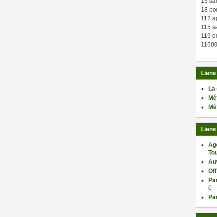
15 sa
18 po
112 a
115 sa
119 en
11600
Liens
La
Mé
Mé
Liens
Ag
Tou
Au
Of
Par
0
Par