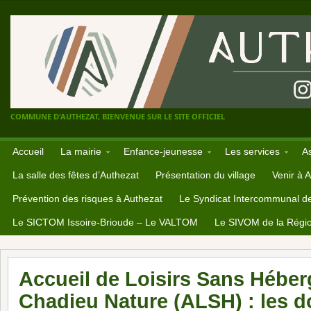
COMMUNE D'AUTHEZAT, BIENVENUE SUR LE SITE OFFICIEL
Accueil
La mairie
Enfance-jeunesse
Les services
A
La salle des fêtes d’Authezat
Présentation du village
Venir à 
Prévention des risques à Authezat
Le Syndicat Intercommunal d
Le SICTOM Issoire-Brioude – Le VALTOM
Le SIVOM de la Régio
Accueil de Loisirs Sans Hébe
Chadieu Nature (ALSH) : les d