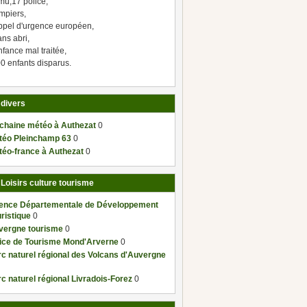
mu,17 police,
mpiers,
ppel d'urgence européen,
ns abri,
fance mal traitée,
0 enfants disparus.
 divers
 chaine météo à Authezat
0
téo Pleinchamp 63
0
téo-france à Authezat
0
 Loisirs culture tourisme
ence Départementale de Développement
ristique
0
vergne tourisme
0
fice de Tourisme Mond'Arverne
0
c naturel régional des Volcans d'Auvergne
c naturel régional Livradois-Forez
0