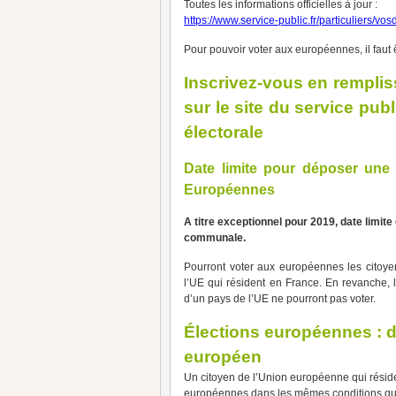
Toutes les informations officielles à jour :
https://www.service-public.fr/particuliers/vo
Pour pouvoir voter aux européennes, il faut ê
Inscrivez-vous en remplis
sur le site du service publi
électorale
Date limite pour déposer une 
Européennes
A titre exceptionnel pour 2019, date limite
communale.
Pourront voter aux européennes les citoye
l’UE qui résident en France. En revanche, 
d’un pays de l’UE ne pourront pas voter.
Élections européennes : d
européen
Un citoyen de l’Union européenne qui réside
européennes dans les mêmes conditions qu’un é