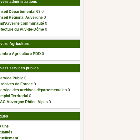
 vers administrations
nseil Départemental 63
0
nseil Régional Auvergne
0
nd'Arverne communauté
0
éfecture du Puy-de-Dôme
0
 vers Agriculture
ambre Agriculture PDD
0
 vers services publics
ervice Public
0
Archives de France
0
Service des archives départementales
0
mploi Territorial
0
AC Auvergne Rhône Alpes
0
ques
a une
ualités
tuellement