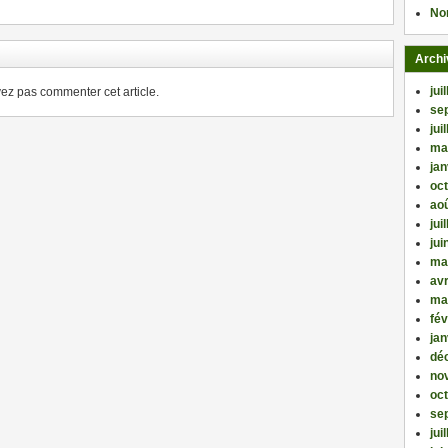
No
Archi
jui
z pas commenter cet article.
se
jui
ma
jan
oc
ao
jui
jui
ma
avr
ma
fév
jan
dé
no
oc
se
jui