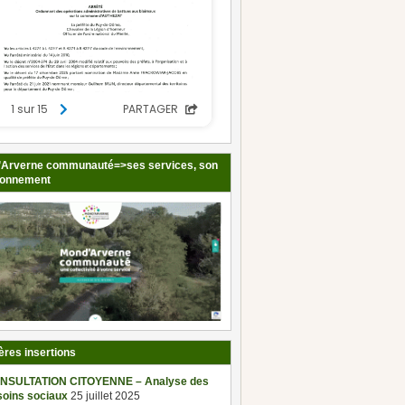
Arverne communauté=>ses services, son
ionnement
ères insertions
NSULTATION CITOYENNE – Analyse des
soins sociaux
25 juillet 2025