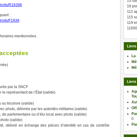
15 sa
sdroits/R16396
18 po
112 a
quant :
115 sa
sdroits/F1939
119 en
11600
s horaires mentionnées.
Liens
é acceptées
La
Mé
imée)
Mé
Liens
ivrée par la SNCF
Ag
le représentant de l’État (valide)
Tou
Au
ou tricolore (valide)
Of
ec photo, délivrée par les autorités militaires (valide)
Par
at, de parlementaire ou d’élu local avec photo (valide)
0
 photo (valide)
Par
ntité, délivré en échange des pièces d’identité en cas de contrôle