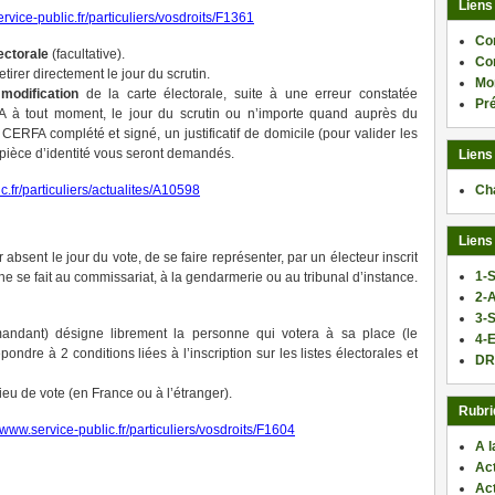
Liens
ervice-public.fr/particuliers/vosdroits/F1361
Co
ectorale
(facultative).
Co
tirer directement le jour du scrutin.
Mo
e
modification
de la carte électorale, suite à une erreur constatée
Pr
 à tout moment, le jour du scrutin ou n’importe quand auprès du
 CERFA complété et signé, un justificatif de domicile (pour valider les
ièce d’identité vous seront demandés.
Liens
Ch
c.fr/particuliers/actualites/A10598
Liens
absent le jour du vote, de se faire représenter, par un électeur inscrit
1-S
se fait au commissariat, à la gendarmerie ou au tribunal d’instance.
2-
3-
andant) désigne librement la personne qui votera à sa place (le
4-E
ondre à 2 conditions liées à l’inscription sur les listes électorales et
DR
ieu de vote (en France ou à l’étranger).
Rubri
//www.service-public.fr/particuliers/vosdroits/F1604
A l
ger
Act
Ac