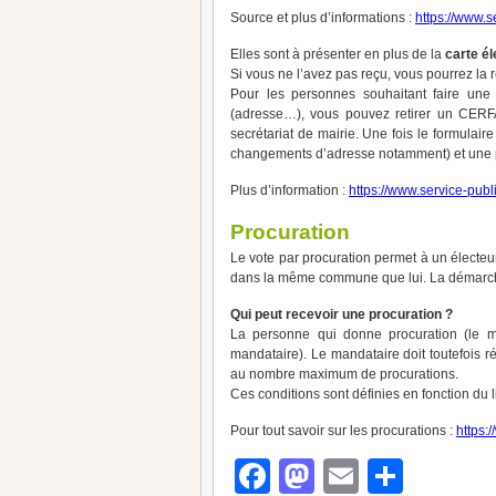
Source et plus d’informations :
https://www.s
Elles sont à présenter en plus de la
carte él
Si vous ne l’avez pas reçu, vous pourrez la re
Pour les personnes souhaitant faire un
(adresse…), vous pouvez retirer un CERFA
secrétariat de mairie. Une fois le formulaire
changements d’adresse notamment) et une p
Plus d’information :
https://www.service-publi
Procuration
Le vote par procuration permet à un électeur 
dans la même commune que lui. La démarche 
Qui peut recevoir une procuration ?
La personne qui donne procuration (le m
mandataire). Le mandataire doit toutefois rép
au nombre maximum de procurations.
Ces conditions sont définies en fonction du l
Pour tout savoir sur les procurations :
https:
Facebook
Mastodon
Email
Parta