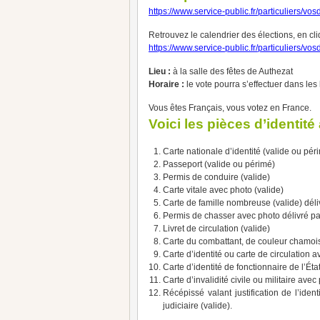
https://www.service-public.fr/particuliers/vo
Retrouvez le calendrier des élections, en cli
https://www.service-public.fr/particuliers/vo
Lieu :
à la salle des fêtes de Authezat
Horaire :
le vote pourra s’effectuer dans le
Vous êtes Français, vous votez en France.
Voici les pièces d’identit
Carte nationale d’identité (valide ou pér
Passeport (valide ou périmé)
Permis de conduire (valide)
Carte vitale avec photo (valide)
Carte de famille nombreuse (valide) dél
Permis de chasser avec photo délivré par 
Livret de circulation (valide)
Carte du combattant, de couleur chamois 
Carte d’identité ou carte de circulation av
Carte d’identité de fonctionnaire de l’Ét
Carte d’invalidité civile ou militaire avec
Récépissé valant justification de l’ide
judiciaire (valide).