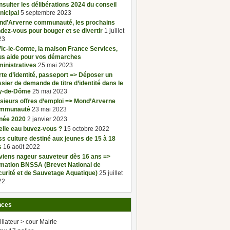
sulter les délibérations 2024 du conseil
nicipal
5 septembre 2023
nd’Arverne communauté, les prochains
dez-vous pour bouger et se divertir
1 juillet
23
ic-le-Comte, la maison France Services,
us aide pour vos démarches
inistratives
25 mai 2023
te d’identité, passeport => Déposer un
sier de demande de titre d’identité dans le
y-de-Dôme
25 mai 2023
sieurs offres d’emploi => Mond’Arverne
mmunauté
23 mai 2023
née 2020
2 janvier 2023
elle eau buvez-vous ?
15 octobre 2022
s culture destiné aux jeunes de 15 à 18
s
16 août 2022
viens nageur sauveteur dès 16 ans =>
rmation BNSSA (Brevet National de
urité et de Sauvetage Aquatique)
25 juillet
22
nces
illateur > cour Mairie