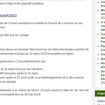
Con
itions d’âge et de capacité juridique.
mu
Mo
ren
sdroits/R16025
20
A V
yen de l’Union européenne installé en France de s’inscrire sur les
vo
nnes.
adm
Car
pas être pris en compte.
dos
Pu
Plu
s devez en principe être inscrit sur les listes électorales avant le 30
Co
ommunale et jusqu’au 31 mars 2019 (inscription en ligne).
An
Qu
particuliers. C’est notamment le cas :
Pas
an
e 31 mars et le jour de l’élection ;
De
ité française après le 31 mars ;
fo
une après le 31 mars suite à un déménagement dû à des raisons
Séc
 en retraite).
20
 adressée à la mairie au moins 10 jours avant la date du 1er tour de
Urge
 les européennes du 26 mai 2019.
Défibr