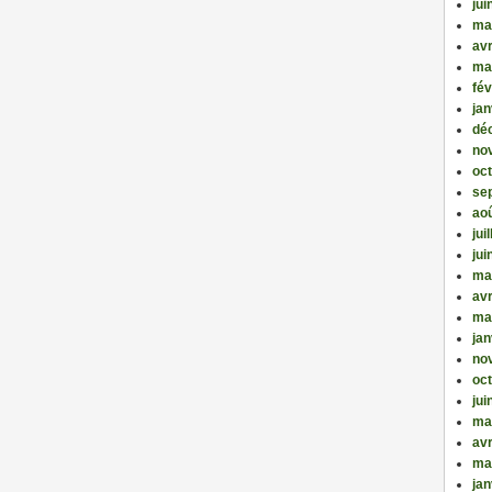
jui
ma
avr
ma
fév
jan
dé
no
oc
se
ao
jui
jui
ma
avr
ma
jan
no
oc
jui
ma
avr
ma
jan