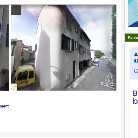
Panne
ement
ger