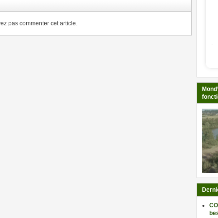
z pas commenter cet article.
Mond’
fonct
Derni
CO
be