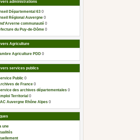
 vers administrations
nseil Départemental 63
0
nseil Régional Auvergne
0
nd'Arverne communauté
0
éfecture du Puy-de-Dôme
0
 vers Agriculture
ambre Agriculture PDD
0
 vers services publics
ervice Public
0
Archives de France
0
Service des archives départementales
0
mploi Territorial
0
AC Auvergne Rhône Alpes
0
ques
a une
ualités
tuellement