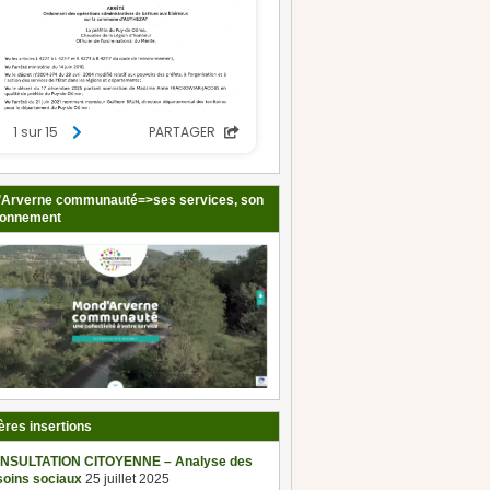
Arverne communauté=>ses services, son
ionnement
ères insertions
NSULTATION CITOYENNE – Analyse des
soins sociaux
25 juillet 2025