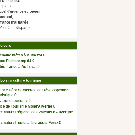
mu,17 police,
mpiers,
ppel d'urgence européen,
ns abri,
fance mal traitée,
0 enfants disparus.
 divers
 chaine météo à Authezat
0
téo Pleinchamp 63
0
téo-france à Authezat
0
 Loisirs culture tourisme
ence Départementale de Développement
ristique
0
vergne tourisme
0
fice de Tourisme Mond'Arverne
0
c naturel régional des Volcans d'Auvergne
c naturel régional Livradois-Forez
0