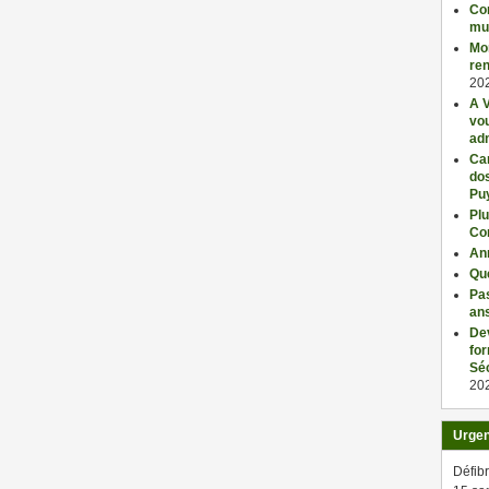
Con
mu
Mo
ren
20
A V
vo
adm
Car
dos
Pu
Plu
Co
An
Qu
Pas
an
De
fo
Séc
20
Urge
Défibr