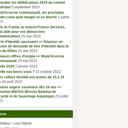
sulter les délibérations 2024 du conseil
nicipal
5 septembre 2023
nd’Arverne communauté, les prochains
dez-vous pour bouger et se divertir
1 juillet
23
ic-le-Comte, la maison France Services,
us aide pour vos démarches
inistratives
25 mai 2023
te d’identité, passeport => Déposer un
sier de demande de titre d’identité dans le
y-de-Dôme
25 mai 2023
sieurs offres d’emploi => Mond’Arverne
mmunauté
23 mai 2023
née 2020
2 janvier 2023
elle eau buvez-vous ?
15 octobre 2022
s culture destiné aux jeunes de 15 à 18
s
16 août 2022
viens nageur sauveteur dès 16 ans =>
rmation BNSSA (Brevet National de
urité et de Sauvetage Aquatique)
25 juillet
22
nces
illateur > cour Mairie