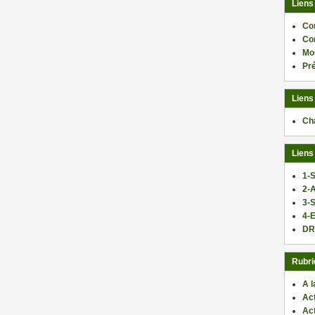
Liens
Co
Co
Mo
Pr
Liens
Ch
Liens
1-S
2-
3-
4-E
DR
Rubri
A l
Act
Ac