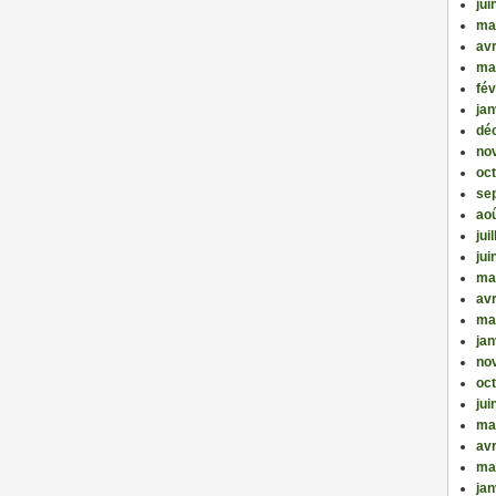
jui
ma
avr
ma
fév
jan
dé
no
oc
se
ao
jui
jui
ma
avr
ma
jan
no
oc
jui
ma
avr
ma
jan