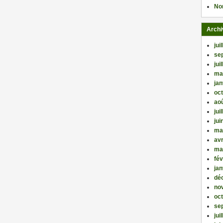
No
Archi
jui
se
jui
ma
jan
oc
ao
jui
jui
ma
avr
ma
fév
jan
dé
no
oc
se
jui