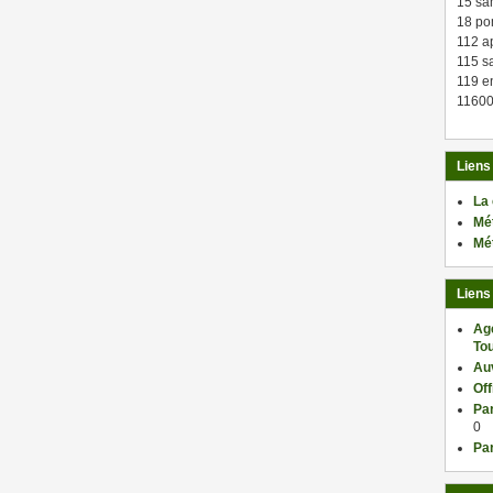
15 sa
18 po
112 a
115 sa
119 en
11600
Liens
La
Mé
Mé
Liens
Ag
Tou
Au
Of
Par
0
Par