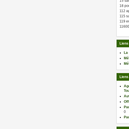
15 sa
18 po
112 a
115 sa
119 en
11600
Liens
La
Mé
Mé
Liens
Ag
Tou
Au
Of
Par
0
Par