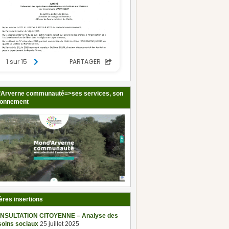
Arverne communauté=>ses services, son
ionnement
ères insertions
NSULTATION CITOYENNE – Analyse des
soins sociaux
25 juillet 2025