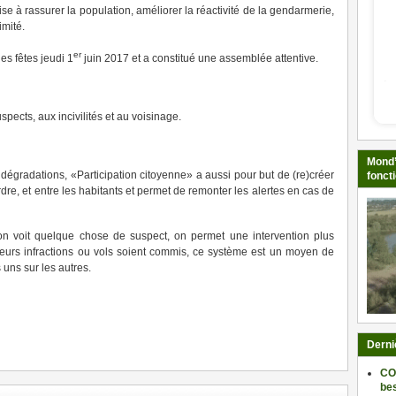
 à rassurer la population, améliorer la réactivité de la gendarmerie,
imité.
er
des fêtes jeudi 1
juin 2017 et a constitué une assemblée attentive.
spects, aux incivilités et au voisinage.
Mond’
s dégradations, «Participation citoyenne» a aussi pour but de (re)créer
fonct
ordre, et entre les habitants et permet de remonter les alertes en cas de
u’on voit quelque chose de suspect, on permet une intervention plus
sieurs infractions ou vols soient commis, ce système est un moyen de
 uns sur les autres.
ger
Derni
CO
be