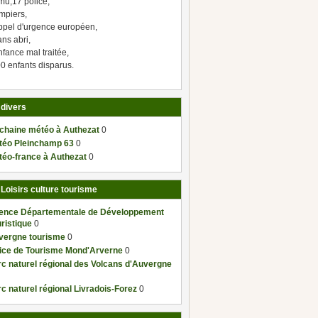
mu,17 police,
mpiers,
ppel d'urgence européen,
ns abri,
fance mal traitée,
0 enfants disparus.
 divers
 chaine météo à Authezat
0
téo Pleinchamp 63
0
téo-france à Authezat
0
 Loisirs culture tourisme
ence Départementale de Développement
ristique
0
vergne tourisme
0
fice de Tourisme Mond'Arverne
0
c naturel régional des Volcans d'Auvergne
c naturel régional Livradois-Forez
0