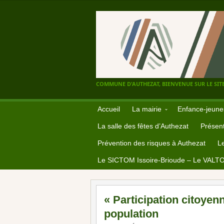
COMMUNE D'AUTHEZAT, BIENVENUE SUR LE SITE
Accueil
La mairie
Enfance-jeune
La salle des fêtes d’Authezat
Présent
Prévention des risques à Authezat
L
Le SICTOM Issoire-Brioude – Le VALT
« Participation citoyenn
population