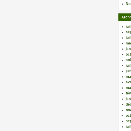
No
Archi
jui
se
jui
ma
jan
oc
ao
jui
jui
ma
avr
ma
fév
jan
dé
no
oc
se
jui