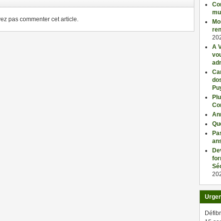
Con
mu
z pas commenter cet article.
Mo
ren
20
A V
vo
adm
Car
dos
Pu
Plu
Co
An
Qu
Pas
an
De
fo
Séc
20
Urge
Défibr