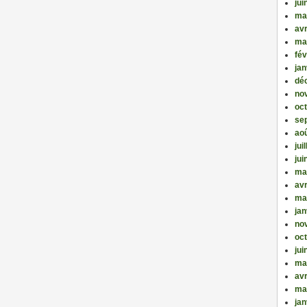
jui
ma
avr
ma
fév
jan
dé
no
oc
se
ao
jui
jui
ma
avr
ma
jan
no
oc
jui
ma
avr
ma
jan