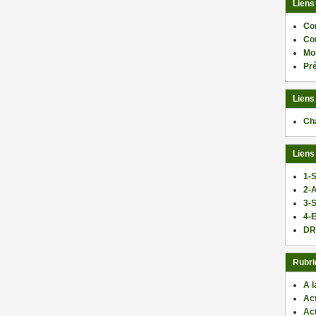
Liens
Co
Co
Mo
Pr
Liens
Ch
Liens
1-S
2-
3-
4-E
DR
Rubri
A l
Act
Ac