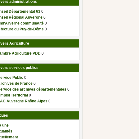
 vers administrations
nseil Départemental 63
0
nseil Régional Auvergne
0
nd'Arverne communauté
0
éfecture du Puy-de-Dôme
0
 vers Agriculture
ambre Agriculture PDD
0
 vers services publics
ervice Public
0
Archives de France
0
Service des archives départementales
0
mploi Territorial
0
AC Auvergne Rhône Alpes
0
ques
a une
ualités
tuellement