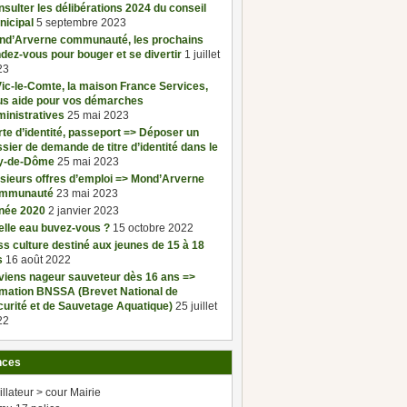
sulter les délibérations 2024 du conseil
nicipal
5 septembre 2023
nd’Arverne communauté, les prochains
dez-vous pour bouger et se divertir
1 juillet
23
ic-le-Comte, la maison France Services,
us aide pour vos démarches
inistratives
25 mai 2023
te d’identité, passeport => Déposer un
sier de demande de titre d’identité dans le
y-de-Dôme
25 mai 2023
sieurs offres d’emploi => Mond’Arverne
mmunauté
23 mai 2023
née 2020
2 janvier 2023
elle eau buvez-vous ?
15 octobre 2022
s culture destiné aux jeunes de 15 à 18
s
16 août 2022
viens nageur sauveteur dès 16 ans =>
rmation BNSSA (Brevet National de
urité et de Sauvetage Aquatique)
25 juillet
22
nces
illateur > cour Mairie