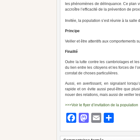
les phénomènes de délinquance. Ce plan vise
accroître l’efficacité de la prévention de prox
Invitée, la population s’est réunie à la salle 
Principe
Veiller et être attentifs aux comportements su
Finalité
Outre la lutte contre les cambriolages et le
du lien entre les citoyens et les forces de l’
constat de choses particulières.
Aussi, en avertissant, en signalant lorsq
rapide et on évite aussi peut-être que plu
nouer des relations, mais aussi de veiller les
>>>Voir le flyer d’invitation de la population
Facebook
Mastodon
Email
Parta