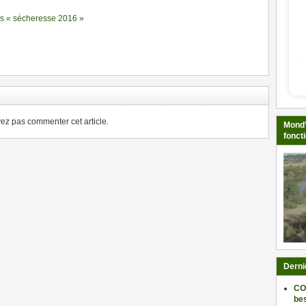
ns « sécheresse 2016 »
ger
z pas commenter cet article.
Mond’
fonct
Derni
CO
be