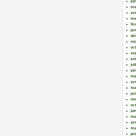
jui
ma
avr
ma
fév
jan
dé
no
oc
se
ao
jui
jui
ma
avr
ma
jan
no
oc
jui
ma
avr
ma
jan