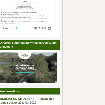
Arverne communauté=>ses services, son
ionnement
ères insertions
NSULTATION CITOYENNE – Analyse des
soins sociaux
25 juillet 2025