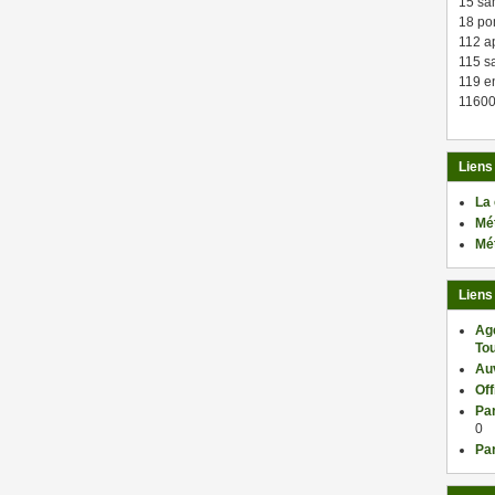
15 sa
18 po
112 a
115 sa
119 en
11600
Liens
La
Mé
Mé
Liens
Ag
Tou
Au
Of
Par
0
Par