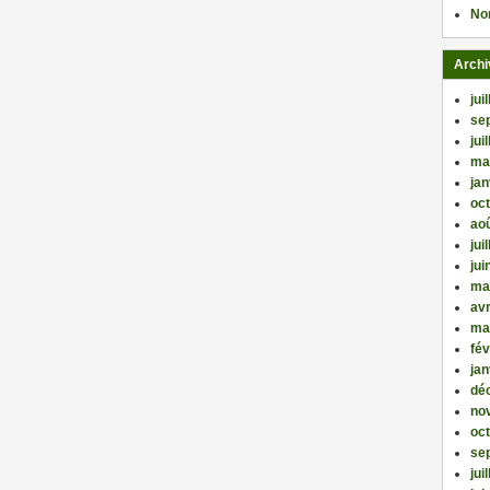
No
Archi
jui
se
jui
ma
jan
oc
ao
jui
jui
ma
avr
ma
fév
jan
dé
no
oc
se
jui