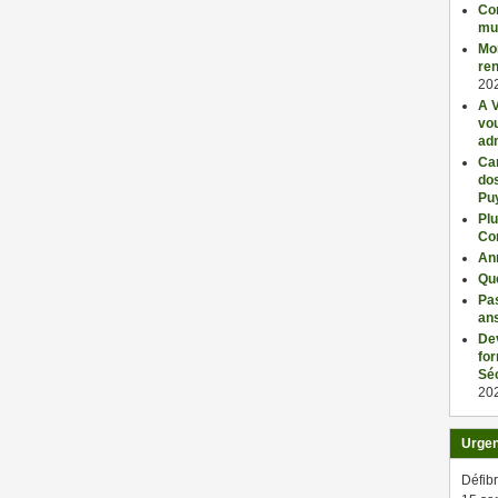
Con
mu
Mo
ren
20
A V
vo
adm
Car
dos
Pu
Plu
Co
An
Qu
Pas
an
De
fo
Séc
20
Urge
Défibr