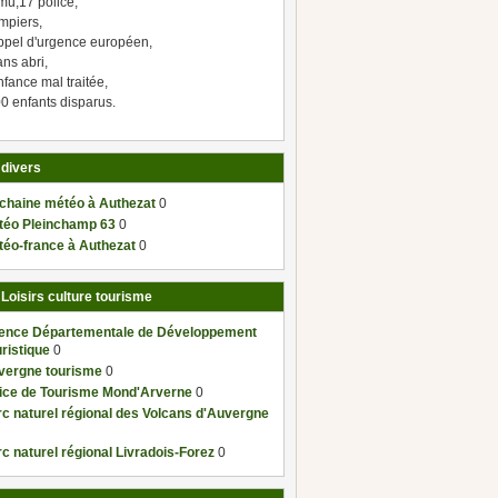
mu,17 police,
mpiers,
ppel d'urgence européen,
ns abri,
fance mal traitée,
0 enfants disparus.
 divers
 chaine météo à Authezat
0
téo Pleinchamp 63
0
téo-france à Authezat
0
 Loisirs culture tourisme
ence Départementale de Développement
ristique
0
vergne tourisme
0
fice de Tourisme Mond'Arverne
0
c naturel régional des Volcans d'Auvergne
c naturel régional Livradois-Forez
0