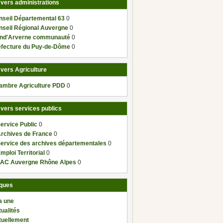
 vers administrations
nseil Départemental 63
0
nseil Régional Auvergne
0
nd'Arverne communauté
0
éfecture du Puy-de-Dôme
0
 vers Agriculture
ambre Agriculture PDD
0
 vers services publics
ervice Public
0
Archives de France
0
Service des archives départementales
0
mploi Territorial
0
AC Auvergne Rhône Alpes
0
ques
a une
ualités
tuellement