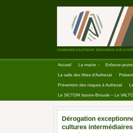
COMMUNE D'AUTHEZAT, BIENVENUE SUR LE SITE
Accueil
La mairie
Enfance-jeune
La salle des fêtes d’Authezat
Présent
Prévention des risques à Authezat
L
Le SICTOM Issoire-Brioude – Le VALT
Dérogation exceptionnel
cultures intermédiaires