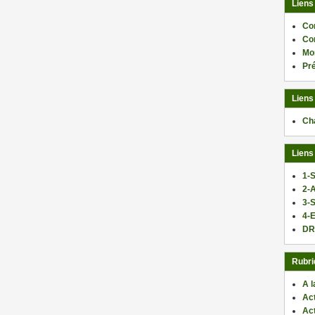
Liens
Co
Co
Mo
Pr
Liens
Ch
Liens
1-S
2-
3-
4-E
DR
Rubri
A l
Act
Ac