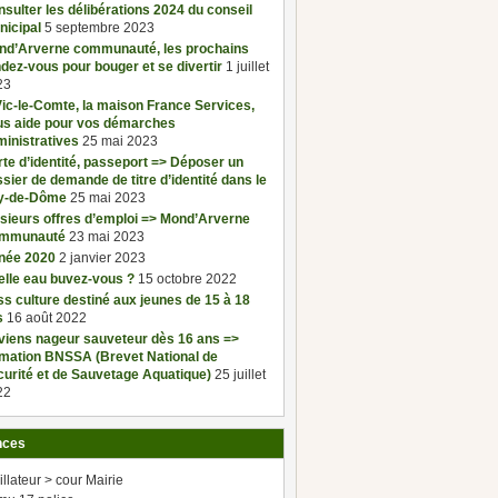
sulter les délibérations 2024 du conseil
nicipal
5 septembre 2023
nd’Arverne communauté, les prochains
dez-vous pour bouger et se divertir
1 juillet
23
ic-le-Comte, la maison France Services,
us aide pour vos démarches
inistratives
25 mai 2023
te d’identité, passeport => Déposer un
sier de demande de titre d’identité dans le
y-de-Dôme
25 mai 2023
sieurs offres d’emploi => Mond’Arverne
mmunauté
23 mai 2023
née 2020
2 janvier 2023
elle eau buvez-vous ?
15 octobre 2022
s culture destiné aux jeunes de 15 à 18
s
16 août 2022
viens nageur sauveteur dès 16 ans =>
rmation BNSSA (Brevet National de
urité et de Sauvetage Aquatique)
25 juillet
22
nces
illateur > cour Mairie