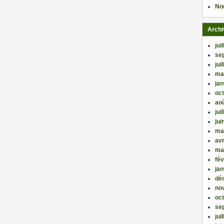
No
Archi
jui
se
jui
ma
jan
oc
ao
jui
jui
ma
avr
ma
fév
jan
dé
no
oc
se
jui