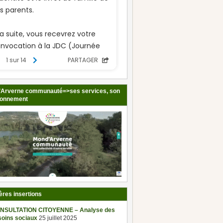
Arverne communauté=>ses services, son
ionnement
ères insertions
NSULTATION CITOYENNE – Analyse des
soins sociaux
25 juillet 2025