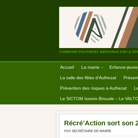
COMMUNE D'AUTHEZAT, BIENVENUE SUR LE SITE
Accueil
La mairie
Enfance-jeune
La salle des fêtes d’Authezat
Présent
Prévention des risques à Authezat
L
Le SICTOM Issoire-Brioude – Le VALT
Récré’Action sort son 2
PAR
SECRÉTAIRE DE MAIRIE