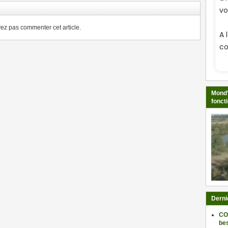
z pas commenter cet article.
Mond’
fonct
Derni
CO
be