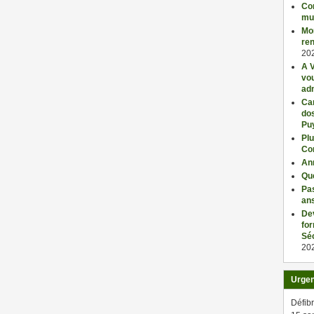
Con
mu
Mo
ren
20
A V
vo
adm
Car
dos
Pu
Plu
Co
An
Qu
Pas
an
De
fo
Séc
20
Urge
Défibr