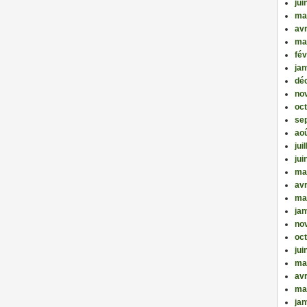
jui
ma
avr
ma
fév
jan
dé
no
oc
se
ao
jui
jui
ma
avr
ma
jan
no
oc
jui
ma
avr
ma
jan