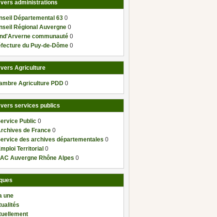
 vers administrations
nseil Départemental 63
0
nseil Régional Auvergne
0
nd'Arverne communauté
0
éfecture du Puy-de-Dôme
0
 vers Agriculture
ambre Agriculture PDD
0
 vers services publics
ervice Public
0
Archives de France
0
Service des archives départementales
0
mploi Territorial
0
AC Auvergne Rhône Alpes
0
ques
a une
ualités
tuellement