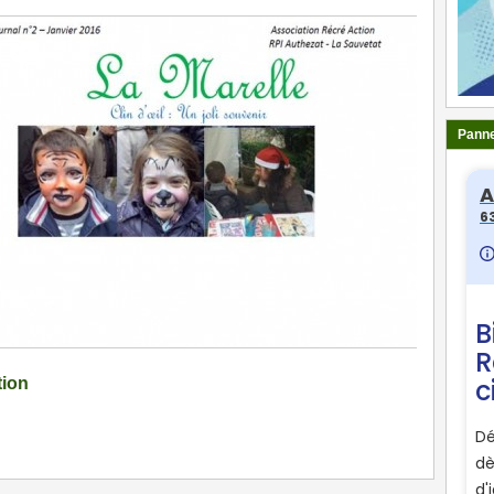
Panne
tion
ger