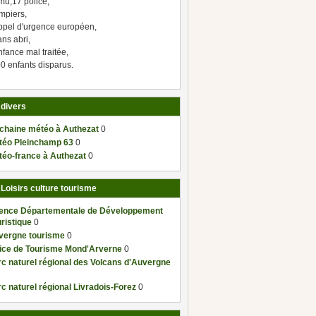
mu,17 police,
mpiers,
ppel d'urgence européen,
ns abri,
fance mal traitée,
0 enfants disparus.
 divers
 chaine météo à Authezat
0
téo Pleinchamp 63
0
téo-france à Authezat
0
 Loisirs culture tourisme
ence Départementale de Développement
ristique
0
vergne tourisme
0
fice de Tourisme Mond'Arverne
0
c naturel régional des Volcans d'Auvergne
c naturel régional Livradois-Forez
0