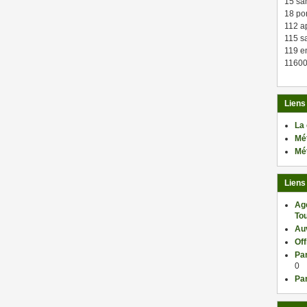
15 sa
18 po
112 a
115 sa
119 en
11600
Liens
La
Mé
Mé
Liens
Ag
Tou
Au
Of
Par
0
Par