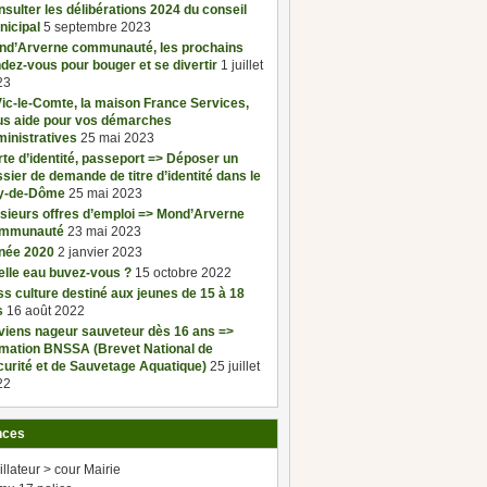
sulter les délibérations 2024 du conseil
nicipal
5 septembre 2023
nd’Arverne communauté, les prochains
dez-vous pour bouger et se divertir
1 juillet
23
ic-le-Comte, la maison France Services,
us aide pour vos démarches
inistratives
25 mai 2023
te d’identité, passeport => Déposer un
sier de demande de titre d’identité dans le
y-de-Dôme
25 mai 2023
sieurs offres d’emploi => Mond’Arverne
mmunauté
23 mai 2023
née 2020
2 janvier 2023
elle eau buvez-vous ?
15 octobre 2022
s culture destiné aux jeunes de 15 à 18
s
16 août 2022
viens nageur sauveteur dès 16 ans =>
rmation BNSSA (Brevet National de
urité et de Sauvetage Aquatique)
25 juillet
22
nces
illateur > cour Mairie