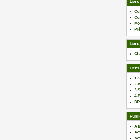
Liens
Co
Co
Mo
Pr
Liens
Ch
Liens
1-S
2-
3-
4-E
DR
Rubri
A l
Act
Ac